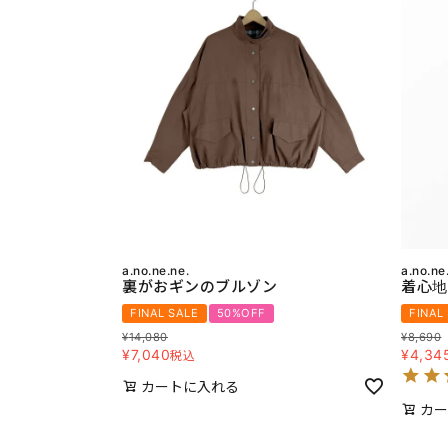
a.no.ne.ne.
a.no.ne
裏がおギンのブルゾン
着心地
FINAL SALE
50%OFF
FINAL
¥
14,080
¥
8,690
¥
7,040
¥
4,34
税込
カートに入れる
カー