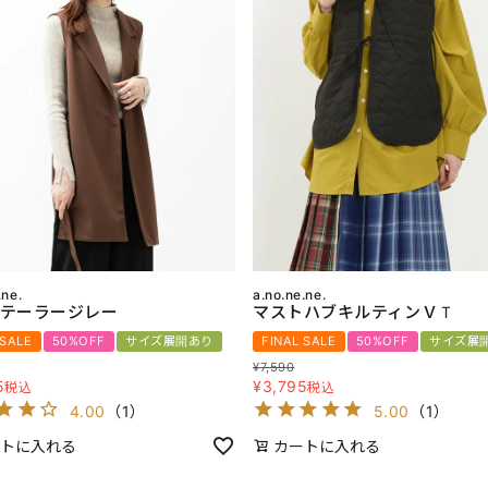
.ne.
a.no.ne.ne.
テーラージレー
マストハブキルティンＶＴ
 SALE
50%OFF
サイズ展開あり
FINAL SALE
50%OFF
サイズ展
¥
7,590
5
¥
3,795
税込
税込
4.00
（
1
）
5.00
（
1
）
トに入れる
カートに入れる