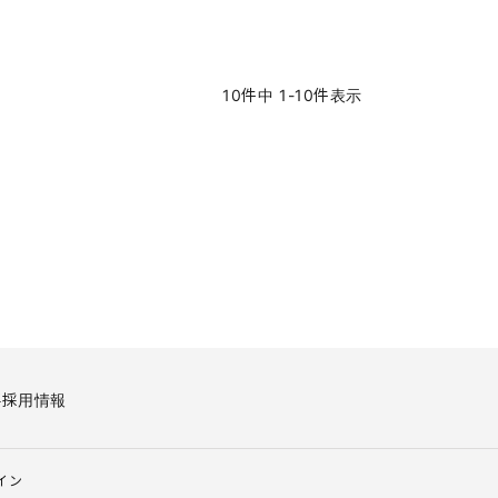
10
件中
1
-
10
件表示
要
採用情報
イン