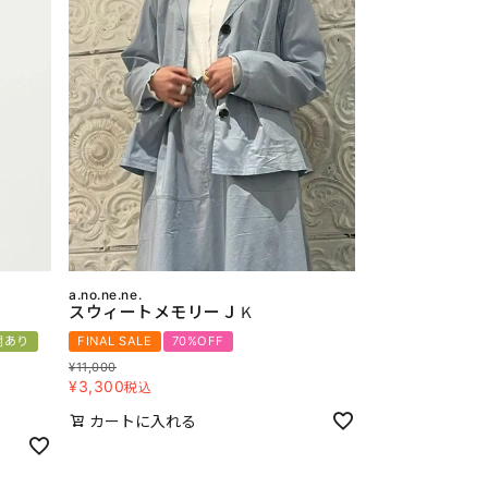
a.no.ne.ne.
スウィートメモリーＪＫ
開あり
FINAL SALE
70%OFF
¥
11,000
¥
3,300
税込
カートに入れる