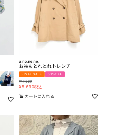
a.no.ne.ne.
お袖もとれとれトレンチ
FINAL SALE
50%OFF
¥
17,380
¥
8,690
税込
カートに入れる