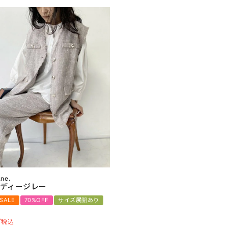
.ne.
ディージレー
 SALE
70%OFF
サイズ展開あり
7
税込