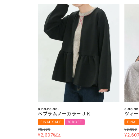
a.no.ne.ne.
a.no.ne
ペプラムノーカラーＪＫ
ツィー
FINAL SALE
70%OFF
FINAL
¥
8,690
¥
8,690
¥
2,607
¥
2,60
税込