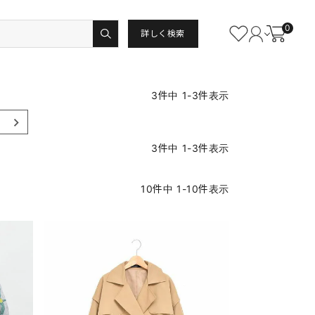
0
詳しく検索
3
件中
1
-
3
件表示
3
件中
1
-
3
件表示
10
件中
1
-
10
件表示