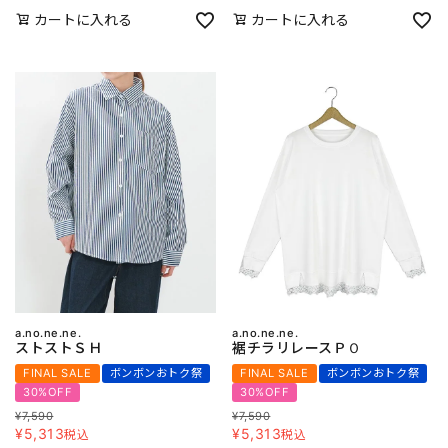
カートに入れる
カートに入れる
a.no.ne.ne.
a.no.ne.ne.
ストストＳＨ
裾チラリレースＰＯ
FINAL SALE
ボンボンおトク祭
FINAL SALE
ボンボンおトク祭
30%OFF
30%OFF
¥
7,590
¥
7,590
¥
5,313
¥
5,313
税込
税込