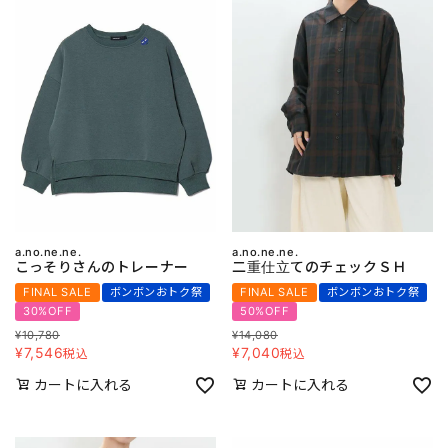
a.no.ne.ne.
a.no.ne.ne.
こっそりさんのトレーナー
二重仕立てのチェックＳＨ
FINAL SALE
ボンボンおトク祭
FINAL SALE
ボンボンおトク祭
30%OFF
50%OFF
¥
10,780
¥
14,080
¥
7,546
¥
7,040
税込
税込
カートに入れる
カートに入れる