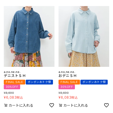
a.no.ne.ne.
a.no.ne.ne.
デニストＳＨ
おデニＳＨ
FINAL SALE
ボンボンおトク祭
FINAL SALE
ボンボンおトク祭
30%OFF
30%OFF
¥
8,690
¥
8,690
¥
6,083
¥
6,083
税込
税込
カートに入れる
カートに入れる