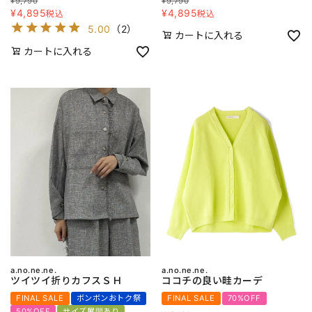
¥
9,790
¥
9,790
¥
4,895
¥
4,895
税込
税込
5.00
（
2
）
カートに入れる
カートに入れる
a.no.ne.ne.
a.no.ne.ne.
ツイツイ折りカフスＳＨ
ココチの良い畦カーデ
FINAL SALE
ボンボンおトク祭
FINAL SALE
70%OFF
50%OFF
サイズ展開あり