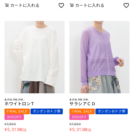
カートに入れる
カートに入れる
a.no.ne.ne.
a.no.ne.ne.
ホワイトロンＴ
サラシアＣＤ
FINAL SALE
ボンボンおトク祭
FINAL SALE
ボンボンおトク祭
30%OFF
30%OFF
¥
7,590
¥
7,590
¥
5,313
¥
5,313
税込
税込