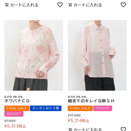
カートに入れる
カートに入れる
a.no.ne.ne.
a.no.ne.ne.
ホワバナＣＤ
細番手のキレイな麻ＳＨ
FINAL SALE
ボンボンおトク祭
FINAL SALE
70%OFF
30%OFF
¥
17,380
¥
5,214
税込
¥
7,590
¥
5,313
税込
カートに入れる