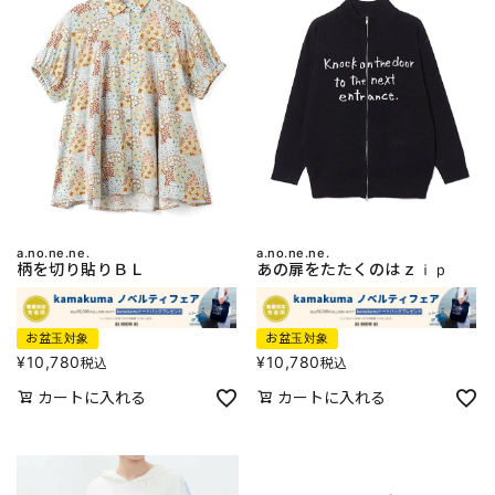
a.no.ne.ne.
a.no.ne.ne.
柄を切り貼りＢＬ
あの扉をたたくのはｚｉｐ
お盆玉対象
お盆玉対象
¥
10,780
¥
10,780
税込
税込
カートに入れる
カートに入れる