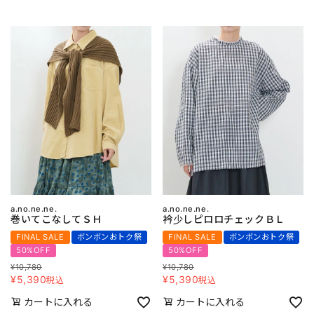
a.no.ne.ne.
a.no.ne.ne.
巻いてこなしてＳＨ
衿少しピロロチェックＢＬ
FINAL SALE
ボンボンおトク祭
FINAL SALE
ボンボンおトク祭
50%OFF
50%OFF
¥
10,780
¥
10,780
¥
5,390
¥
5,390
税込
税込
カートに入れる
カートに入れる