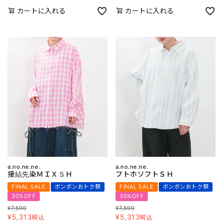
カートに入れる
カートに入れる
a.no.ne.ne.
a.no.ne.ne.
接結先染ＭＩＸＳＨ
フトホソフトＳＨ
FINAL SALE
ボンボンおトク祭
FINAL SALE
ボンボンおトク祭
30%OFF
30%OFF
¥
7,590
¥
7,590
¥
5,313
¥
5,313
税込
税込