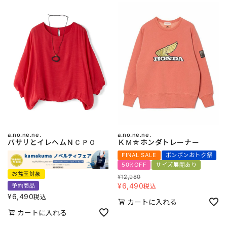
a.no.ne.ne.
a.no.ne.ne.
バサリとイレヘムＮＣＰＯ
ＫＭ☆ホンダトレーナー
FINAL SALE
ボンボンおトク祭
50%OFF
サイズ展開あり
お盆玉対象
¥
12,980
¥
6,490
予約商品
税込
¥
6,490
税込
カートに入れる
カートに入れる