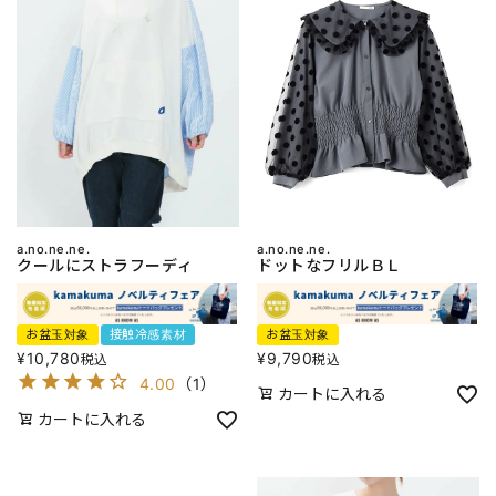
a.no.ne.ne.
a.no.ne.ne.
クールにストラフーディ
ドットなフリルＢＬ
お盆玉対象
接触冷感素材
お盆玉対象
¥
10,780
¥
9,790
税込
税込
4.00
（
1
）
カートに入れる
カートに入れる