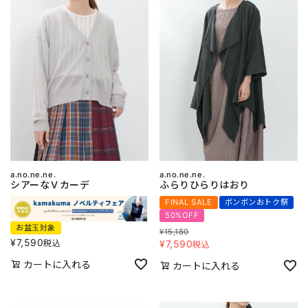
a.no.ne.ne.
a.no.ne.ne.
シアーなＶカーデ
ふらりひらりはおり
FINAL SALE
ボンボンおトク祭
50%OFF
お盆玉対象
¥
15,180
¥
7,590
税込
¥
7,590
税込
カートに入れる
カートに入れる