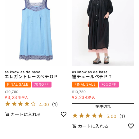
as know as de base
as know as de base
エレガントレースペチＯＰ
裾チュールペチＰＴ
FINAL SALE
70%OFF
FINAL SALE
70%OFF
¥
10,780
¥
10,780
¥
3,234
¥
3,234
税込
税込
4.00
（
1
）
在庫切れ
カートに入れる
5.00
（
1
）
カートに入れる