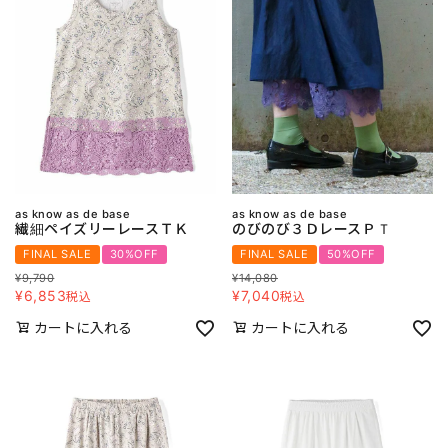
as know as de base
as know as de base
繊細ペイズリーレースＴＫ
のびのび３ＤレースＰＴ
FINAL SALE
30%OFF
FINAL SALE
50%OFF
¥
9,790
¥
14,080
¥
6,853
¥
7,040
税込
税込
カートに入れる
カートに入れる