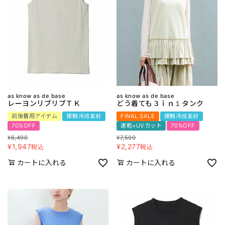
as know as de base
as know as de base
レーヨンリブリブＴＫ
どう着ても３ｉｎ１タンク
前後着用アイテム
接触冷感素材
FINAL SALE
接触冷感素材
70%OFF
速乾×UVカット
70%OFF
¥
6,490
¥
7,590
¥
1,947
¥
2,277
税込
税込
カートに入れる
カートに入れる