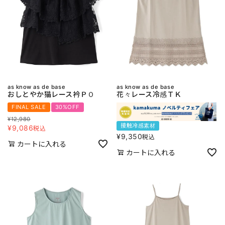
as know as de base
as know as de base
おしとやか猫レース衿ＰＯ
花々レース冷感ＴＫ
FINAL SALE
30%OFF
¥
12,980
接触冷感素材
¥
9,086
税込
¥
9,350
税込
カートに入れる
カートに入れる