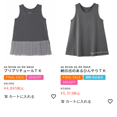
as know as de base
as know as de base
プリプリチュールＴＫ
納得感のあるひんやりＴＫ
FINAL SALE
50%OFF
FINAL SALE
接触冷感素材
30%OFF
¥
9,790
¥
4,895
税込
¥
7,590
¥
5,313
税込
カートに入れる
カートに入れる