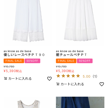
as know as de base
as know as de base
優しいレースペチＰＴ９０
裾チュールペチＰＴ
FINAL SALE
50%OFF
FINAL SALE
50%OFF
¥
10,780
¥
10,780
¥
5,390
¥
5,390
税込
税込
5.00
（
1
）
カートに入れる
カートに入れる