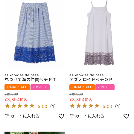
as know as de base
as know as de base
見つけて海の仲間ペチＰＴ
アズノロイドぺチＯＰ
FINAL SALE
70%OFF
FINAL SALE
70%OFF
¥
12,980
¥
12,980
¥
3,894
¥
3,894
税込
税込
5.00
（
1
）
5.00
（
1
）
カートに入れる
カートに入れる