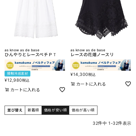
as know as de base
as know as de base
ひんやりとレースペチＰＴ
レースの花畑ノースリ
接触冷感素材
¥
14,300
税込
¥
12,980
税込
カートに入れる
カートに入れる
並び替え
新着順
価格が安い順
価格が高い順
32
件中
1
-
32
件表示