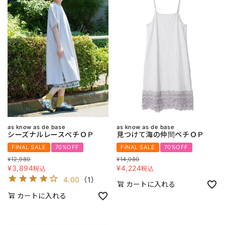
as know as de base
as know as de base
シーズナルレースぺチＯＰ
見つけて海の仲間ペチＯＰ
FINAL SALE
70%OFF
FINAL SALE
70%OFF
¥
12,980
¥
14,080
¥
3,894
¥
4,224
税込
税込
4.00
（
1
）
カートに入れる
カートに入れる