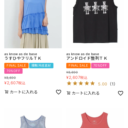
as know as de base
as know as de base
うすひやフリルＴＫ
アンドロイド整列ＴＫ
FINAL SALE
接触冷感素材
FINAL SALE
70%OFF
70%OFF
¥
8,690
¥
2,607
税込
¥
8,690
¥
2,607
税込
5.00
（
1
）
カートに入れる
カートに入れる