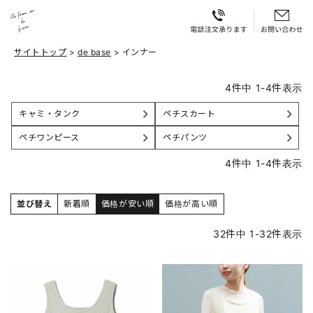
サイトトップ
de base
インナー
4
件中
1
-
4
件表示
キャミ・タンク
ペチスカート
ペチワンピース
ペチパンツ
4
件中
1
-
4
件表示
並び替え
新着順
価格が安い順
価格が高い順
32
件中
1
-
32
件表示