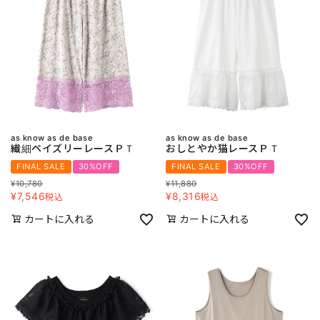
as know as de base
as know as de base
繊細ペイズリーレースＰＴ
おしとやか猫レースＰＴ
FINAL SALE
30%OFF
FINAL SALE
30%OFF
¥
10,780
¥
11,880
¥
7,546
¥
8,316
税込
税込
カートに入れる
カートに入れる