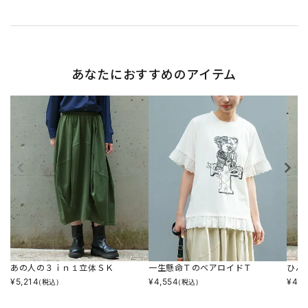
あなたにおすすめのアイテム
あの人の３ｉｎ１立体ＳＫ
一生懸命ＴのベアロイドＴ
ひん
¥
5,214
¥
4,554
¥
4,8
(税込)
(税込)