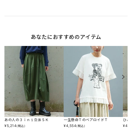
あなたにおすすめのアイテム
あの人の３ｉｎ１立体ＳＫ
一生懸命ＴのベアロイドＴ
ひん
¥
5,214
¥
4,554
¥
4,8
(税込)
(税込)