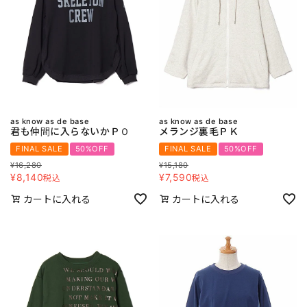
as know as de base
as know as de base
君も仲間に入らないかＰＯ
メランジ裏毛ＰＫ
FINAL SALE
50%OFF
FINAL SALE
50%OFF
¥
16,280
¥
15,180
¥
8,140
¥
7,590
税込
税込
カートに入れる
カートに入れる