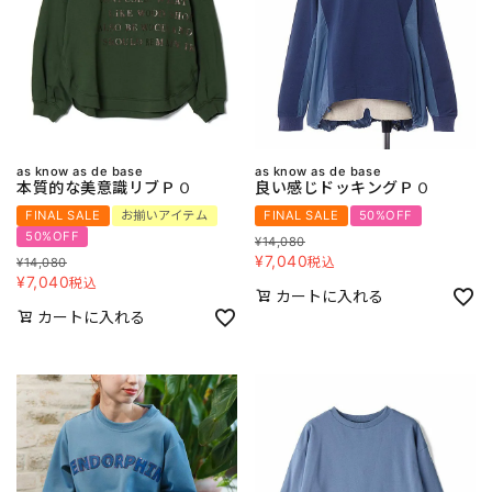
as know as de base
as know as de base
本質的な美意識リブＰＯ
良い感じドッキングＰＯ
FINAL SALE
お揃いアイテム
FINAL SALE
50%OFF
50%OFF
¥
14,080
¥
7,040
税込
¥
14,080
¥
7,040
税込
カートに入れる
カートに入れる