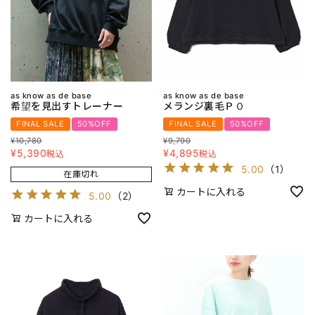
as know as de base
as know as de base
希望を見出すトレーナー
メランジ裏毛ＰＯ
FINAL SALE
50%OFF
FINAL SALE
50%OFF
¥
10,780
¥
9,790
¥
5,390
¥
4,895
税込
税込
5.00
（
1
）
在庫切れ
カートに入れる
5.00
（
2
）
カートに入れる