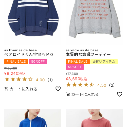
as know as de base
as know as de base
ベアロイドくん宇宙へＰＯ
本質的な意識フーディー
FINAL SALE
50%OFF
FINAL SALE
お揃いアイテム
50%OFF
¥
18,480
¥
9,240
税込
¥
17,380
¥
8,690
税込
4.00
（
1
）
4.50
（
2
）
カートに入れる
カートに入れる