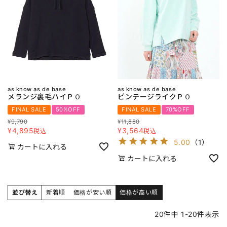
as know as de base
as know as de base
メランジ裏毛ハイＰＯ
ビンテージライクＰＯ
FINAL SALE
50%OFF
FINAL SALE
70%OFF
¥
9,790
¥
11,880
¥
4,895
¥
3,564
税込
税込
5.00
（
1
）
カートに入れる
カートに入れる
並び替え
新着順
価格が安い順
価格が高い順
20
件中
1
-
20
件表示