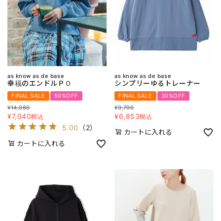
as know as de base
as know as de base
幸福のエンドルＰＯ
シンプリーゆるトレーナー
FINAL SALE
50%OFF
FINAL SALE
30%OFF
¥
14,080
¥
9,790
¥
7,040
¥
6,853
税込
税込
5.00
（
2
）
カートに入れる
カートに入れる