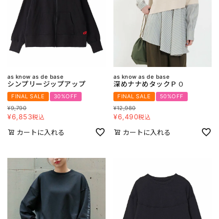
as know as de base
as know as de base
シンプリージップアップ
深めナナめタックＰＯ
FINAL SALE
30%OFF
FINAL SALE
50%OFF
¥
9,790
¥
12,980
¥
6,853
¥
6,490
税込
税込
カートに入れる
カートに入れる