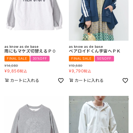
as know as de base
as know as de base
雨にもマケズ切替えるＰＯ
ベアロイドくん宇宙へＰＫ
FINAL SALE
30%OFF
FINAL SALE
50%OFF
¥
14,080
¥
19,580
¥
9,856
¥
9,790
税込
税込
カートに入れる
カートに入れる