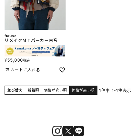
furune
リメイクＭＴパーカー古音
¥
55,000
税込
カートに入れる
1
件中
1
-
1
件表示
並び替え
新着順
価格が安い順
価格が高い順