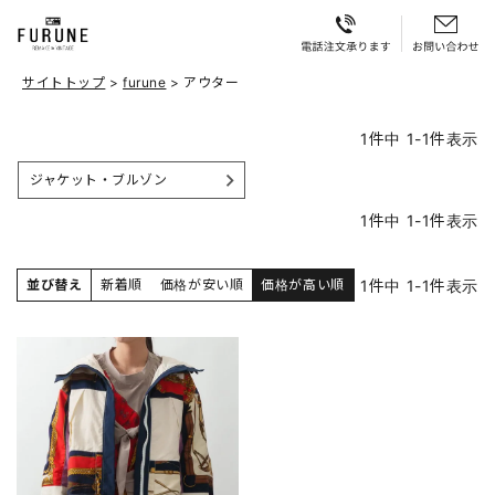
サイトトップ
furune
アウター
1
件中
1
-
1
件表示
ジャケット・ブルゾン
1
件中
1
-
1
件表示
1
件中
1
-
1
件表示
並び替え
新着順
価格が安い順
価格が高い順