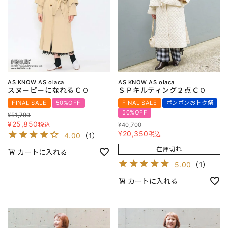
AS KNOW AS olaca
AS KNOW AS olaca
スヌーピーになれるＣＯ
ＳＰキルティング２点ＣＯ
FINAL SALE
50%OFF
FINAL SALE
ボンボンおトク祭
50%OFF
¥
51,700
¥
25,850
税込
¥
40,700
¥
20,350
税込
4.00
（
1
）
在庫切れ
カートに入れる
5.00
（
1
）
カートに入れる