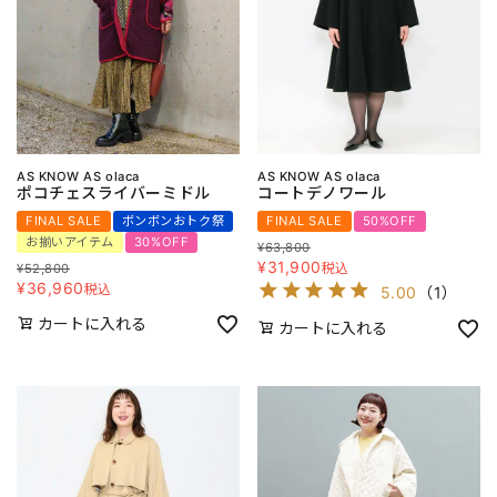
AS KNOW AS olaca
AS KNOW AS olaca
ポコチェスライバーミドル
コートデノワール
FINAL SALE
ボンボンおトク祭
FINAL SALE
50%OFF
お揃いアイテム
30%OFF
¥
63,800
¥
31,900
税込
¥
52,800
¥
36,960
税込
5.00
（
1
）
カートに入れる
カートに入れる