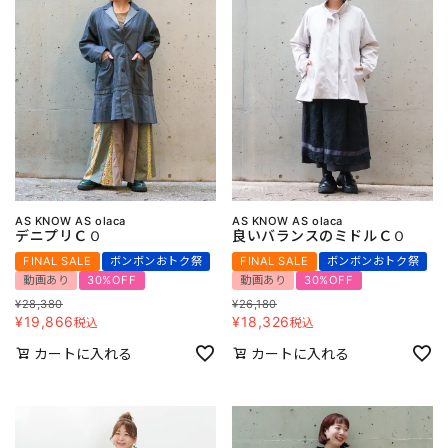
AS KNOW AS olaca
AS KNOW AS olaca
デニプリＣＯ
良いバランスのミドルＣＯ
FINAL SALE
ボンボンおトク祭
FINAL SALE
ボンボンおトク祭
動画あり
30%OFF
動画あり
30%OFF
¥
28,380
¥
26,180
¥
19,866
¥
18,326
税込
税込
カートに入れる
カートに入れる