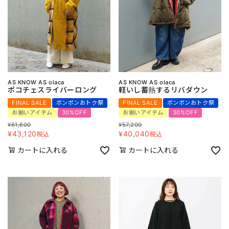
AS KNOW AS olaca
AS KNOW AS olaca
ポコチェスライバーロング
軽いし蓄熱するリバダウン
FINAL SALE
ボンボンおトク祭
FINAL SALE
ボンボンおトク祭
お揃いアイテム
30%OFF
お揃いアイテム
30%OFF
¥
61,600
¥
57,200
¥
43,120
¥
40,040
税込
税込
カートに入れる
カートに入れる