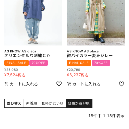
AS KNOW AS olaca
AS KNOW AS olaca
オリエンタルな刺繍ＣＯ
微バイカラー変身ジレー
FINAL SALE
70%OFF
FINAL SALE
70%OFF
¥
25,080
¥
20,790
¥
7,524
¥
6,237
税込
税込
カートに入れる
カートに入れる
並び替え
新着順
価格が安い順
価格が高い順
18
件中
1
-
18
件表示