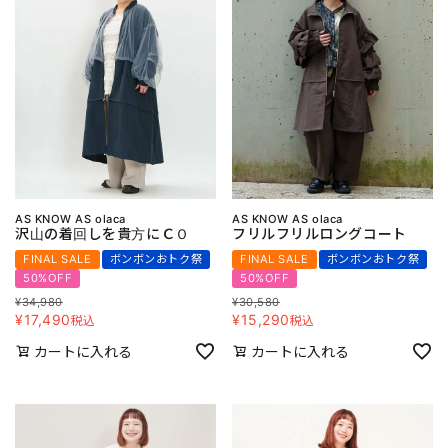
AS KNOW AS olaca
AS KNOW AS olaca
沢山の着回しを貴方にＣＯ
フリルフリルロングコート
FINAL SALE
ボンボンおトク祭
FINAL SALE
ボンボンおトク祭
50%OFF
50%OFF
¥
34,980
¥
30,580
¥
17,490
¥
15,290
税込
税込
カートに入れる
カートに入れる