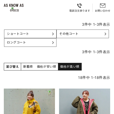
3
件中
1
-
3
件表示
ショートコート
その他コート
ロングコート
3
件中
1
-
3
件表示
並び替え
新着順
価格が安い順
価格が高い順
18
件中
1
-
18
件表示