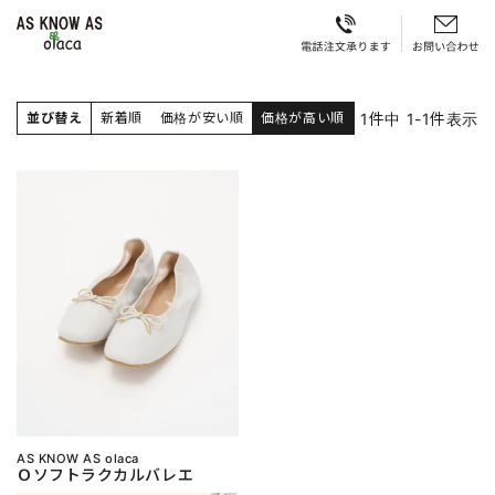
1
件中
1
-
1
件表示
並び替え
新着順
価格が安い順
価格が高い順
AS KNOW AS olaca
Ｏソフトラクカルバレエ