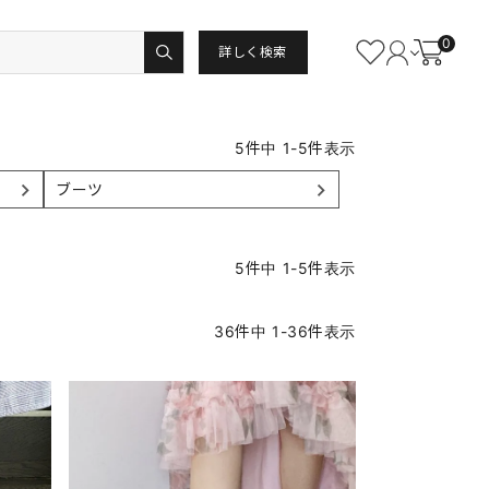
0
詳しく検索
5
件中
1
-
5
件表示
ブーツ
5
件中
1
-
5
件表示
36
件中
1
-
36
件表示