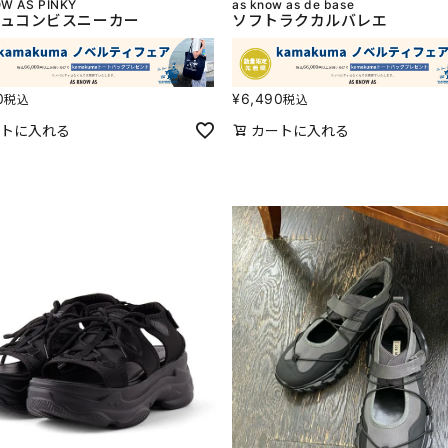
W AS PINKY
as know as de base
ュコンビスニーカー
ソフトラクカルバレエ
0
¥
6,490
税込
税込
トに入れる
カートに入れる