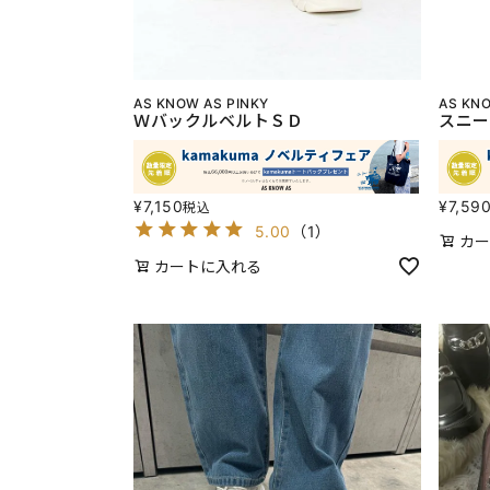
AS KNOW AS PINKY
AS KNO
ＷバックルベルトＳＤ
スニー
¥
7,150
¥
7,59
税込
5.00
（
1
）
カー
カートに入れる