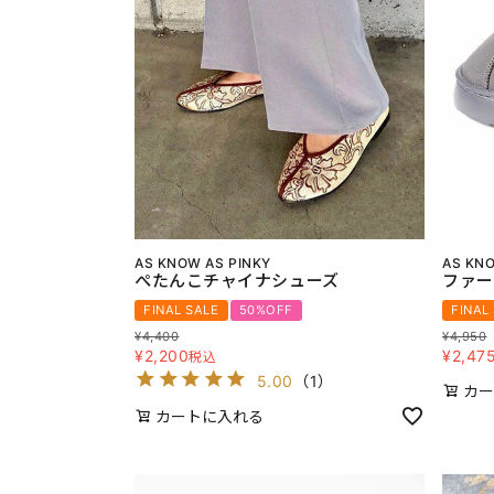
AS KNOW AS PINKY
AS KNO
ぺたんこチャイナシューズ
ファー
FINAL SALE
50%OFF
FINAL
¥
4,400
¥
4,950
¥
2,200
¥
2,47
税込
5.00
（
1
）
カー
カートに入れる