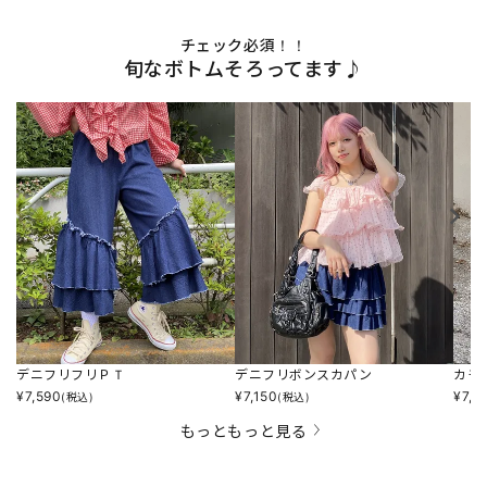
チェック必須！！
旬なボトムそろってます♪
デニフリフリＰＴ
デニフリボンスカパン
カモ
¥
7,590
¥
7,150
¥
7,5
(税込)
(税込)
もっともっと見る