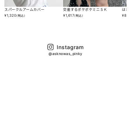
スパークルアームカバー
交差するポケポケミニＳＫ
はき
¥
1,320
¥
1,617
¥
8,2
(税込)
(税込)
Instagram
@asknowas_pinky