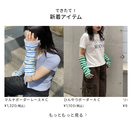
できたて！
新着アイテム
マルチボーダーレースＡＣ
ひんやりボーダーＡＣ
リボ
¥
1,320
¥
1,100
¥
6,4
(税込)
(税込)
もっともっと見る