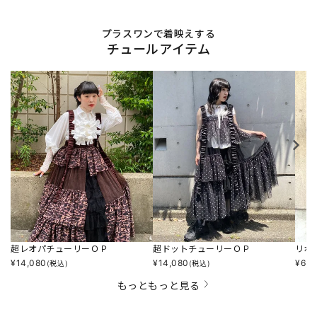
プラスワンで着映えする
チュールアイテム
超レオパチューリーＯＰ
超ドットチューリーＯＰ
リボ
¥
14,080
¥
14,080
¥
6,4
(税込)
(税込)
もっともっと見る