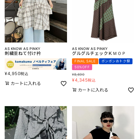
AS KNOW AS PINKY
AS KNOW AS PINKY
刺繍重ねて付け衿
グルグルチェックＫＭＯＰ
FINAL SALE
ボンボンおトク祭
50%OFF
¥
4,950
税込
¥
8,690
¥
4,345
税込
カートに入れる
カートに入れる