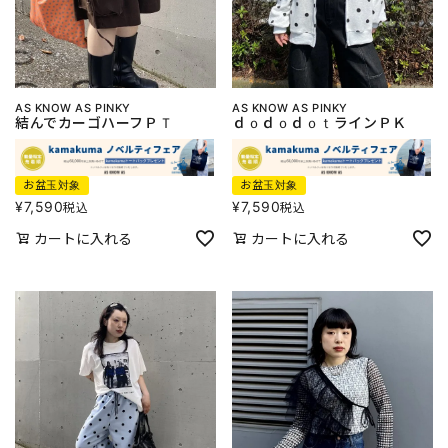
AS KNOW AS PINKY
AS KNOW AS PINKY
結んでカーゴハーフＰＴ
ｄｏｄｏｄｏｔラインＰＫ
お盆玉対象
お盆玉対象
¥
7,590
¥
7,590
税込
税込
カートに入れる
カートに入れる