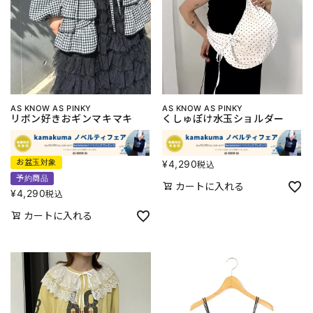
AS KNOW AS PINKY
AS KNOW AS PINKY
リボン好きおギンマキマキ
くしゅぽけ水玉ショルダー
お盆玉対象
¥
4,290
税込
予約商品
カートに入れる
¥
4,290
税込
カートに入れる