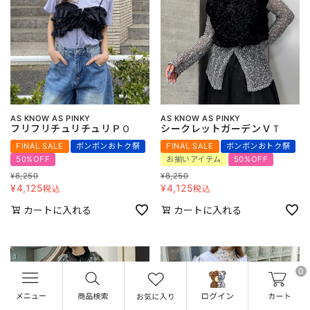
AS KNOW AS PINKY
AS KNOW AS PINKY
フリフリチュリチュリＰＯ
シークレットガーデンＶＴ
FINAL SALE
ボンボンおトク祭
FINAL SALE
ボンボンおトク祭
50%OFF
お揃いアイテム
50%OFF
¥
8,250
¥
8,250
¥
4,125
¥
4,125
税込
税込
カートに入れる
カートに入れる
0