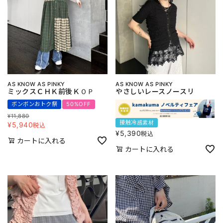
AS KNOW AS PINKY
AS KNOW AS PINKY
ミックスＣＨＫ前後ＫＯＰ
やさしいレースノースリ
ボンボンおトク祭
50%OFF
¥
11,880
接触冷感素材
¥
5,940
税込
¥
5,390
税込
カートに入れる
カートに入れる