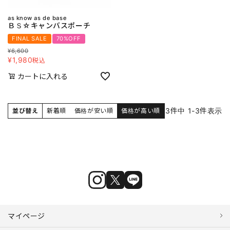
as know as de base
ＢＳ☆キャンバスポーチ
FINAL SALE
70%OFF
¥
6,600
¥
1,980
税込
カートに入れる
3
件中
1
-
3
件表示
並び替え
新着順
価格が安い順
価格が高い順
マイページ