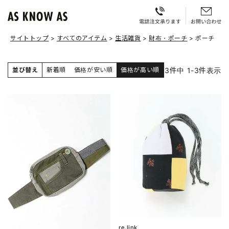
サイトトップ
すべてのアイテム
生活雑貨
財布・ポーチ
ポーチ
3
件中
1
-
3
件表示
並び替え
新着順
価格が安い順
価格が高い順
re.link