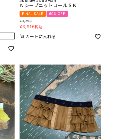
as know as de wan
ＮシープニットコールＳＫ
FINAL SALE
60% OFF
¥
9,790
¥
3,916
税込
カートに入れる