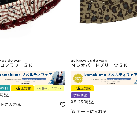
w as de wan
as know as de wan
ロフラワーＳＫ
ＮレオパードプリーツＳＫ
anの日
お盆玉対象
お揃いアイテム
お盆玉対象
0
税込
予約商品
¥
8,250
税込
トに入れる
カートに入れる