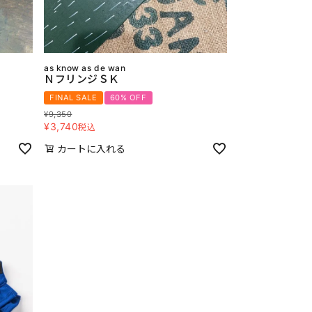
as know as de wan
ＮフリンジＳＫ
FINAL SALE
60% OFF
¥
9,350
¥
3,740
税込
カートに入れる