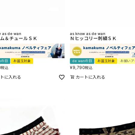
w as de wan
as know as de wan
ム＆チュールＳＫ
Ｎヒッコリー刺繍ＳＫ
anの日
お盆玉対象
de wanの日
お盆玉対象
お揃いア
0
¥
9,790
税込
税込
トに入れる
カートに入れる