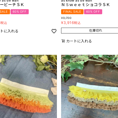
w as de wan
as know as de wan
ービーチＳＫ
ＮＳｗｅｅｔショコラＳＫ
 SALE
60% OFF
FINAL SALE
60% OFF
¥
9,790
6
¥
3,916
税込
税込
在庫切れ
トに入れる
カートに入れる