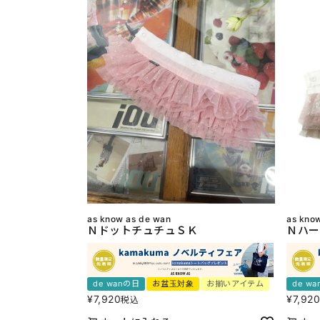
as know as de wan
as kno
ＮドットチュチュＳＫ
Ｎハー
de wanの日
お盆玉対象
お揃いアイテム
de w
¥
7,920
¥
7,92
税込