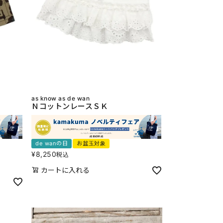
as know as de wan
ＮコットンレースＳＫ
de wanの日
お盆玉対象
¥
8,250
税込
カートに入れる