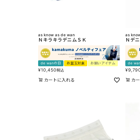
as know as de wan
as kno
ＮキラキラデニムＳＫ
Ｎデニ
de wanの日
お盆玉対象
お揃いアイテム
de w
¥
10,450
¥
9,79
税込
カートに入れる
カー