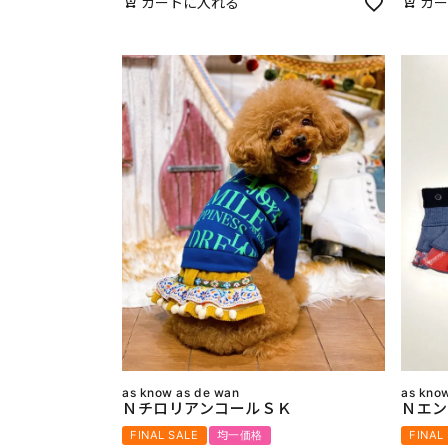
カートに入れる
カー
as know as de wan
as kno
ＮチロリアンコールＳＫ
Ｎエン
FINAL SALE
均一価格
FINAL