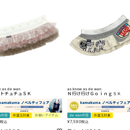
w as de wan
as know as de wan
トチュチュＳＫ
Ｎ行け行けＧｏｉｎｇＳＫ
anの日
お盆玉対象
お揃いアイテム
de wanの日
お盆玉対象
0
¥
7,590
税込
税込