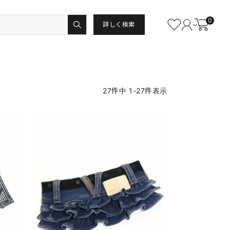
0
詳しく検索
27
件中
1
-
27
件表示