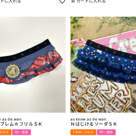
トに入れる
カートに入れる
w as de wan
as know as de wan
ブレム☆フリルＳＫ
ＮはじけるソーダＳＫ
 SALE
均一価格
FINAL SALE
均一価格