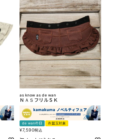
as know as de wan
ＮＡＳフリルＳＫ
de wanの日
お盆玉対象
¥
7,590
税込