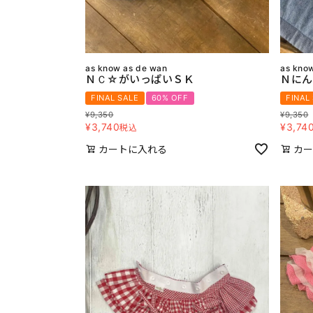
as know as de wan
as kno
ＮＣ☆がいっぱいＳＫ
Ｎにん
FINAL SALE
60% OFF
FINAL
¥
9,350
¥
9,350
¥
3,740
¥
3,74
税込
カートに入れる
カー