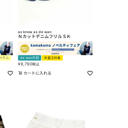
as know as de wan
ＮカットデニムフリルＳＫ
イテム
de wanの日
お盆玉対象
¥
9,790
税込
カートに入れる