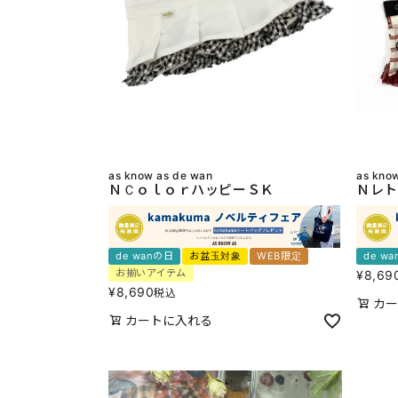
as know as de wan
as kno
ＮＣｏｌｏｒハッピーＳＫ
Ｎレト
de wanの日
お盆玉対象
WEB限定
de w
お揃いアイテム
¥
8,69
¥
8,690
税込
カー
カートに入れる