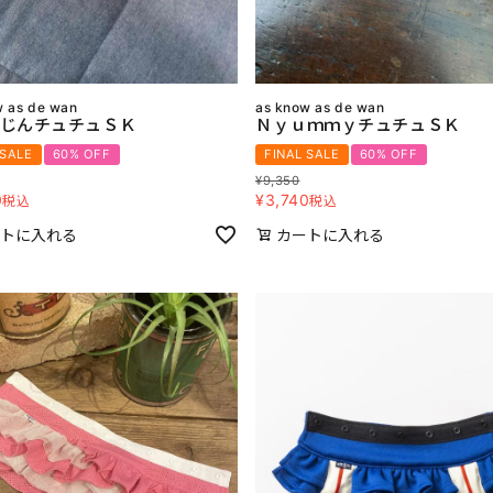
w as de wan
as know as de wan
じんチュチュＳＫ
ＮｙｕｍｍｙチュチュＳＫ
 SALE
60% OFF
FINAL SALE
60% OFF
¥
9,350
0
¥
3,740
税込
税込
トに入れる
カートに入れる