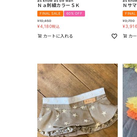
as know as de wan
as kno
Ｎａ刺繍カラーＳＫ
Ｎサマ
FINAL SALE
60% OFF
FINAL
¥
10,450
¥
9,790
¥
4,180
¥
3,91
税込
カートに入れる
カー