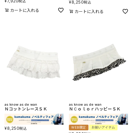
¥
7,920
税込
¥
8,250
税込
カートに入れる
カートに入れる
as know as de wan
as know as de wan
ＮコットンレースＳＫ
ＮＣｏｌｏｒハッピーＳＫ
WEB限定
お揃いアイテム
¥
8,250
税込