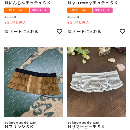
ＮにんじんチュチュＳＫ
ＮｙｕｍｍｙチュチュＳＫ
FINAL SALE
60% OFF
FINAL SALE
60% OFF
¥
9,350
¥
9,350
¥
3,740
¥
3,740
税込
税込
カートに入れる
カートに入れる
as know as de wan
as know as de wan
ＮフリンジＳＫ
ＮサマービーチＳＫ