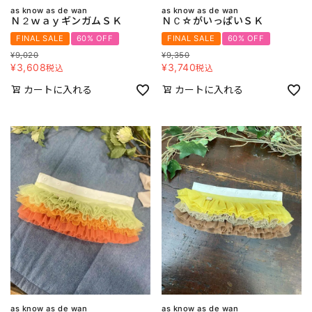
as know as de wan
as know as de wan
Ｎ２ｗａｙギンガムＳＫ
ＮＣ☆がいっぱいＳＫ
FINAL SALE
60% OFF
FINAL SALE
60% OFF
¥
9,020
¥
9,350
¥
3,608
¥
3,740
税込
税込
カートに入れる
カートに入れる
as know as de wan
as know as de wan