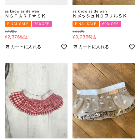
as know as de wan
as know as de wan
ＮＳＴＡＲＴ☆ＳＫ
ＮメッシュＮＯフリルＳＫ
FINAL SALE
70%OFF
FINAL SALE
60% OFF
¥
7,920
¥
7,590
¥
2,376
¥
3,036
税込
税込
カートに入れる
カートに入れる