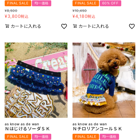
FINAL SALE
均一価格
FINAL SALE
60% OFF
¥
8,500
¥
10,450
¥
3,800
¥
4,180
税込
税込
カートに入れる
カートに入れる
as know as de wan
as know as de wan
ＮはじけるソーダＳＫ
ＮチロリアンコールＳＫ
FINAL SALE
均一価格
FINAL SALE
均一価格