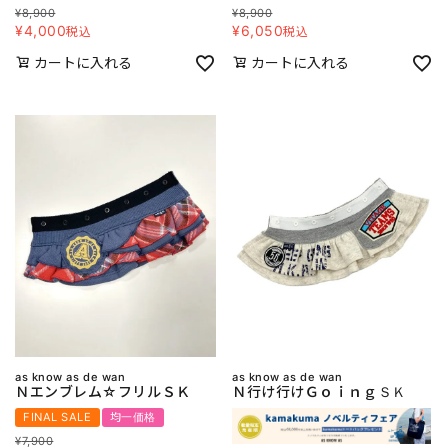
¥
8,900
¥
8,900
¥
4,000
¥
6,050
税込
税込
カートに入れる
カートに入れる
as know as de wan
as know as de wan
Ｎエンブレム☆フリルＳＫ
Ｎ行け行けＧｏｉｎｇＳＫ
FINAL SALE
均一価格
¥
7,900