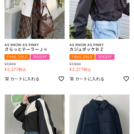
AS KNOW AS PINKY
AS KNOW AS PINKY
さらっとテーラーＪＫ
カジュポッケＢＺ
FINAL SALE
70%OFF
FINAL SALE
70%OFF
¥
7,590
¥
7,590
¥
2,277
¥
2,277
税込
税込
カートに入れる
カートに入れる