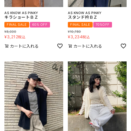
AS KNOW AS PINKY
AS KNOW AS PINKY
キラショートＢＺ
スタンド衿ＢＺ
FINAL SALE
60% OFF
FINAL SALE
70%OFF
¥
8,030
¥
10,780
¥
3,212
¥
3,234
税込
税込
カートに入れる
カートに入れる