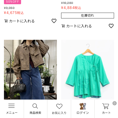
50%OFF
¥
16,280
¥
4,884
税込
¥
9,350
¥
4,675
税込
在庫切れ
カートに入れる
カートに入れる
0
AS KNOW AS PINKY
as know as de base
２ＷＡＹショートＢＺ
チッチハートハオリＢＬ