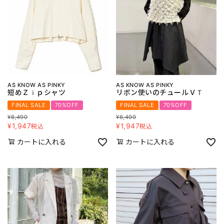
AS KNOW AS PINKY
AS KNOW AS PINKY
短めＺｉｐシャツ
リボン使いのチュールＶＴ
FINAL SALE
70%OFF
FINAL SALE
70%OFF
¥
6,490
¥
6,490
¥
1,947
¥
1,947
税込
税込
カートに入れる
カートに入れる