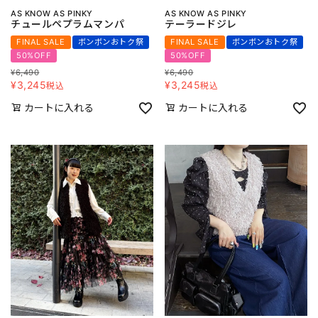
AS KNOW AS PINKY
AS KNOW AS PINKY
チュールペプラムマンパ
テーラードジレ
FINAL SALE
ボンボンおトク祭
FINAL SALE
ボンボンおトク祭
50%OFF
50%OFF
¥
6,490
¥
6,490
¥
3,245
¥
3,245
税込
税込
カートに入れる
カートに入れる