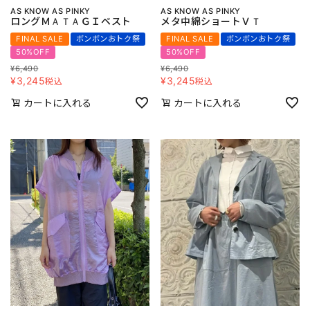
AS KNOW AS PINKY
AS KNOW AS PINKY
ロングＭＡＴＡＧＩベスト
メタ中綿ショートＶＴ
FINAL SALE
ボンボンおトク祭
FINAL SALE
ボンボンおトク祭
50%OFF
50%OFF
¥
6,490
¥
6,490
¥
3,245
¥
3,245
税込
税込
カートに入れる
カートに入れる