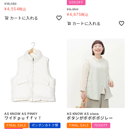
50%OFF
¥
15,180
¥
4,554
税込
¥
9,350
¥
4,675
税込
カートに入れる
カートに入れる
AS KNOW AS PINKY
AS KNOW AS olaca
ワイドｐｕｆｆＶＴ
ボタンがボボボボジレー
FINAL SALE
ボンボンおトク祭
FINAL SALE
70%OFF