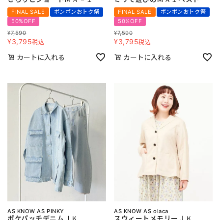
FINAL SALE
ボンボンおトク祭
FINAL SALE
ボンボンおトク祭
50%OFF
50%OFF
¥
7,590
¥
7,590
¥
3,795
¥
3,795
税込
税込
カートに入れる
カートに入れる
AS KNOW AS PINKY
AS KNOW AS olaca
ポケパッチデニムＪＫ
スウィートメモリーＪＫ