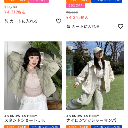
50%OFF
¥
10,780
¥
4,312
税込
¥
8,690
¥
4,345
税込
カートに入れる
カートに入れる
AS KNOW AS PINKY
AS KNOW AS PINKY
スタンドショートＪＫ
ナイロンワッシャーマンパ
FINAL SALE
ボンボンおトク祭
FINAL SALE
ボンボンおトク祭