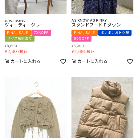
a.no.ne.ne.
AS KNOW AS PINKY
ツィーディージレー
スタンドフードＦダウン
FINAL SALE
70%OFF
FINAL SALE
ボンボンおトク祭
サイズ展開あり
50%OFF
¥
8,690
¥
5,390
¥
2,607
¥
2,695
税込
税込
カートに入れる
カートに入れる