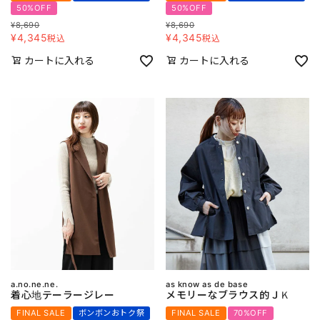
50%OFF
50%OFF
¥
8,690
¥
8,690
¥
4,345
¥
4,345
税込
税込
カートに入れる
カートに入れる
a.no.ne.ne.
as know as de base
着心地テーラージレー
メモリーなブラウス的ＪＫ
FINAL SALE
ボンボンおトク祭
FINAL SALE
70%OFF