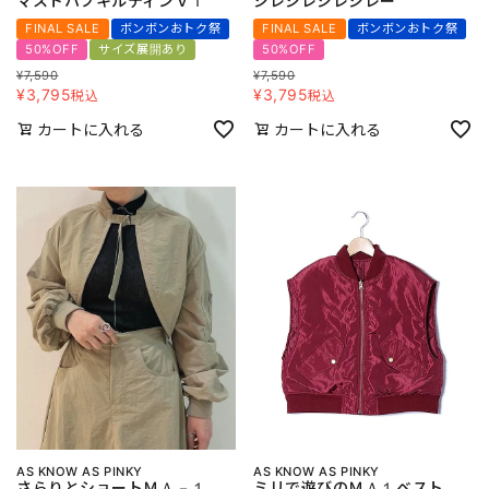
マストハブキルティンＶＴ
ジレジレジレジレー
FINAL SALE
ボンボンおトク祭
FINAL SALE
ボンボンおトク祭
50%OFF
サイズ展開あり
50%OFF
¥
7,590
¥
7,590
¥
3,795
¥
3,795
税込
税込
カートに入れる
カートに入れる
AS KNOW AS PINKY
AS KNOW AS PINKY
さらりとショートＭＡ－１
ミリで遊びのＭＡ１ベスト