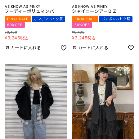
AS KNOW AS PINKY
AS KNOW AS PINKY
フーディーボリュマンパ
シャイニーシアーＢＺ
FINAL SALE
ボンボンおトク祭
FINAL SALE
ボンボンおトク祭
50%OFF
50%OFF
¥
6,490
¥
6,490
¥
3,245
¥
3,245
税込
税込
カートに入れる
カートに入れる