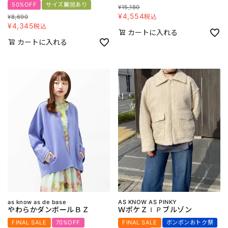
50%OFF
サイズ展開あり
¥
15,180
¥
4,554
税込
¥
8,690
¥
4,345
税込
カートに入れる
カートに入れる
as know as de base
AS KNOW AS PINKY
やわらかダンボールＢＺ
ＷポケＺＩＰブルゾン
FINAL SALE
70%OFF
FINAL SALE
ボンボンおトク祭