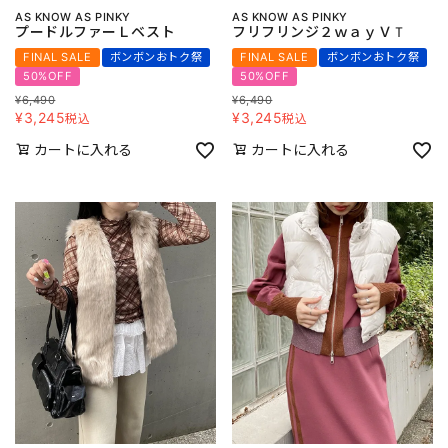
AS KNOW AS PINKY
AS KNOW AS PINKY
プードルファーＬベスト
フリフリンジ２ｗａｙＶＴ
FINAL SALE
ボンボンおトク祭
FINAL SALE
ボンボンおトク祭
50%OFF
50%OFF
¥
6,490
¥
6,490
¥
3,245
¥
3,245
税込
税込
カートに入れる
カートに入れる