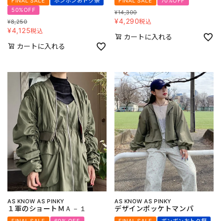
FINAL SALE
ボンボンおトク祭
FINAL SALE
70%OFF
50%OFF
¥
14,300
¥
4,290
税込
¥
8,250
¥
4,125
税込
カートに入れる
カートに入れる
AS KNOW AS PINKY
AS KNOW AS PINKY
１軍のショートＭＡ－１
デザインポッケトマンパ
FINAL SALE
60% OFF
FINAL SALE
ボンボンおトク祭