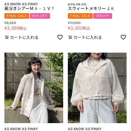
AS KNOW AS PINKY
a.no.ne.ne.
奥深きシアーＭＡ－１ＶＴ
スウィートメモリーＪＫ
FINAL SALE
60% OFF
FINAL SALE
70%OFF
¥
8,250
¥
11,000
¥
3,300
¥
3,300
税込
税込
カートに入れる
カートに入れる
AS KNOW AS PINKY
AS KNOW AS PINKY