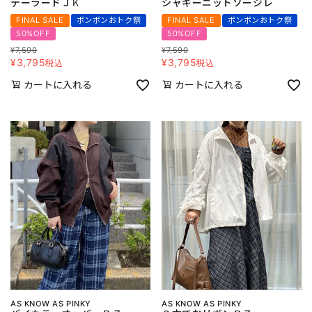
テーラードＪＫ
シャギーニットソージレ
FINAL SALE
ボンボンおトク祭
FINAL SALE
ボンボンおトク祭
50%OFF
50%OFF
¥
7,590
¥
7,590
¥
3,795
¥
3,795
税込
税込
カートに入れる
カートに入れる
AS KNOW AS PINKY
AS KNOW AS PINKY