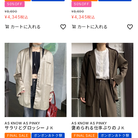
50%OFF
50%OFF
¥
8,690
¥
8,690
¥
4,345
¥
4,345
税込
税込
カートに入れる
カートに入れる
AS KNOW AS PINKY
AS KNOW AS PINKY
サラリとグロッシーＪＫ
褒められる仕事ぶりのＪＫ
FINAL SALE
ボンボンおトク祭
FINAL SALE
ボンボンおトク祭