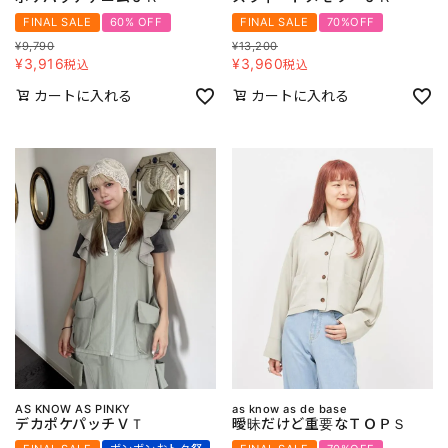
FINAL SALE
60% OFF
FINAL SALE
70%OFF
¥
9,790
¥
13,200
¥
3,916
¥
3,960
税込
税込
カートに入れる
カートに入れる
AS KNOW AS PINKY
as know as de base
デカポケパッチＶＴ
曖昧だけど重要なＴＯＰＳ