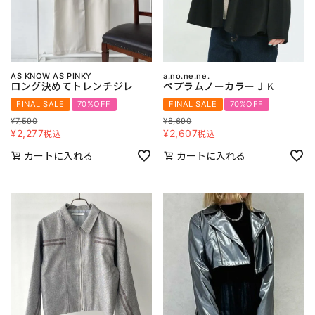
AS KNOW AS PINKY
a.no.ne.ne.
ロング決めてトレンチジレ
ペプラムノーカラーＪＫ
FINAL SALE
70%OFF
FINAL SALE
70%OFF
¥
7,590
¥
8,690
¥
2,277
¥
2,607
税込
税込
カートに入れる
カートに入れる