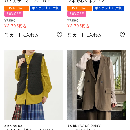
バイカラーオーバーＢＺ
２本でおリボンＢＺ
FINAL SALE
ボンボンおトク祭
FINAL SALE
ボンボンおトク祭
50%OFF
50%OFF
¥
7,590
¥
7,590
¥
3,795
¥
3,795
税込
税込
カートに入れる
カートに入れる
a.no.ne.ne.
AS KNOW AS PINKY