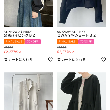
AS KNOW AS PINKY
AS KNOW AS PINKY
配色パイピングＢＺ
２ＷＡＹ衿ショートＢＺ
FINAL SALE
70%OFF
FINAL SALE
70%OFF
¥
7,590
¥
7,590
¥
2,277
¥
2,277
税込
税込
カートに入れる
カートに入れる