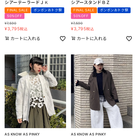
シアーテーラードＪＫ
シアースタンドＢＺ
FINAL SALE
ボンボンおトク祭
FINAL SALE
ボンボンおトク祭
50%OFF
50%OFF
¥
7,590
¥
7,590
¥
3,795
¥
3,795
税込
税込
カートに入れる
カートに入れる
AS KNOW AS PINKY
AS KNOW AS PINKY