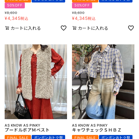
50%OFF
50%OFF
¥
8,690
¥
8,690
¥
4,345
¥
4,345
税込
税込
カートに入れる
カートに入れる
AS KNOW AS PINKY
AS KNOW AS PINKY
プードルボアＭベスト
キャワチェックＳＨＢＺ
FINAL SALE
ボンボンおトク祭
FINAL SALE
ボンボンおトク祭