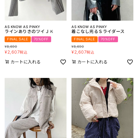
AS KNOW AS PINKY
AS KNOW AS PINKY
ラインありきのツイＪＫ
着こなし光るＳライダース
FINAL SALE
70%OFF
FINAL SALE
70%OFF
¥
8,690
¥
8,690
¥
2,607
¥
2,607
税込
税込
カートに入れる
カートに入れる