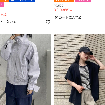
 SALE
ボンボンおトク祭
FINAL SALE
60% OFF
FF
¥
7,590
¥
3,036
税込
5
税込
カートに入れる
トに入れる