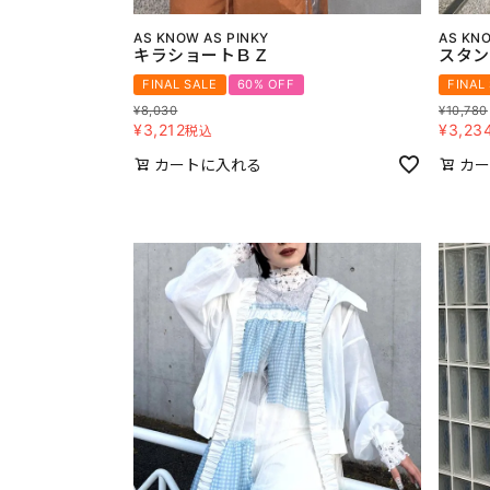
AS KNOW AS PINKY
AS KNO
キラショートＢＺ
スタン
FINAL SALE
60% OFF
FINAL
¥
8,030
¥
10,780
¥
3,212
¥
3,23
税込
カートに入れる
カー