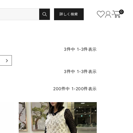
0
詳しく検索
3
件中
1
-
3
件表示
3
件中
1
-
3
件表示
200
件中
1
-
200
件表示