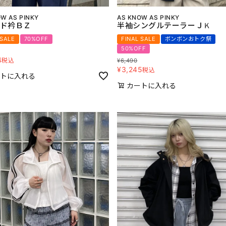
W AS PINKY
AS KNOW AS PINKY
ド衿ＢＺ
半袖シングルテーラーＪＫ
 SALE
70%OFF
FINAL SALE
ボンボンおトク祭
50%OFF
4
税込
¥
6,490
¥
3,245
税込
トに入れる
カートに入れる