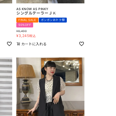
AS KNOW AS PINKY
シングルテーラーＪＫ
FINAL SALE
ボンボンおトク祭
50%OFF
¥
6,490
¥
3,245
税込
カートに入れる