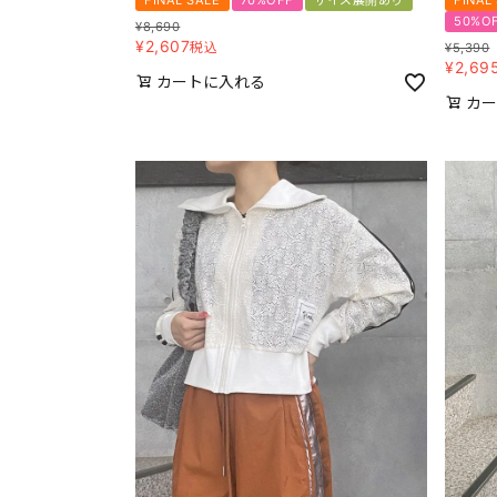
FINAL SALE
70%OFF
サイズ展開あり
FINAL
50%O
¥
8,690
¥
2,607
税込
¥
5,390
¥
2,69
カートに入れる
カー