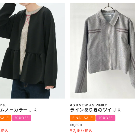
.ne.
AS KNOW AS PINKY
ムノーカラーＪＫ
ラインありきのツイＪＫ
 SALE
70%OFF
FINAL SALE
70%OFF
¥
8,690
7
¥
2,607
税込
税込