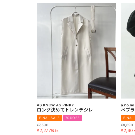
AS KNOW AS PINKY
a.no.ne
ロング決めてトレンチジレ
ペプラ
FINAL SALE
70%OFF
FINAL
¥
7,590
¥
8,690
¥
2,277
¥
2,60
税込