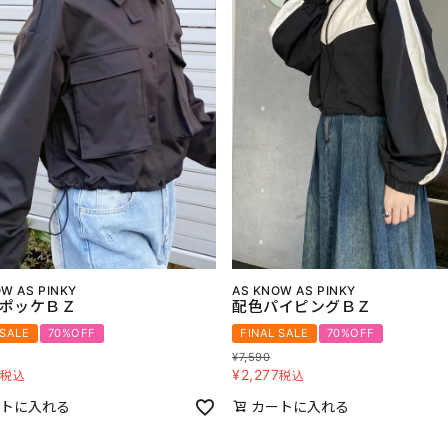
W AS PINKY
AS KNOW AS PINKY
ポッケＢＺ
配色パイピングＢＺ
 SALE
70%OFF
FINAL SALE
70%OFF
¥
7,590
7
¥
2,277
税込
税込
トに入れる
カートに入れる