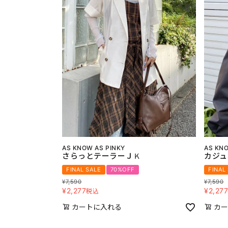
AS KNOW AS PINKY
AS KNO
さらっとテーラーＪＫ
カジュ
FINAL SALE
70%OFF
FINAL
¥
7,590
¥
7,590
¥
2,277
¥
2,27
税込
カートに入れる
カー