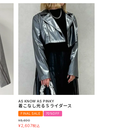
AS KNOW AS PINKY
着こなし光るＳライダース
FINAL SALE
70%OFF
¥
8,690
¥
2,607
税込