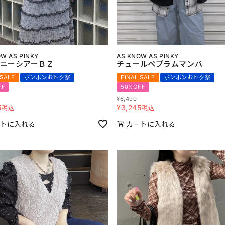
W AS PINKY
AS KNOW AS PINKY
ニーシアーＢＺ
チュールペプラムマンパ
 SALE
ボンボンおトク祭
FINAL SALE
ボンボンおトク祭
FF
50%OFF
¥
6,490
5
¥
3,245
税込
税込
トに入れる
カートに入れる