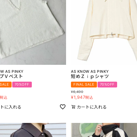
W AS PINKY
AS KNOW AS PINKY
プＶベスト
短めＺｉｐシャツ
 SALE
70%OFF
FINAL SALE
70%OFF
¥
6,490
¥
1,947
税込
税込
トに入れる
カートに入れる