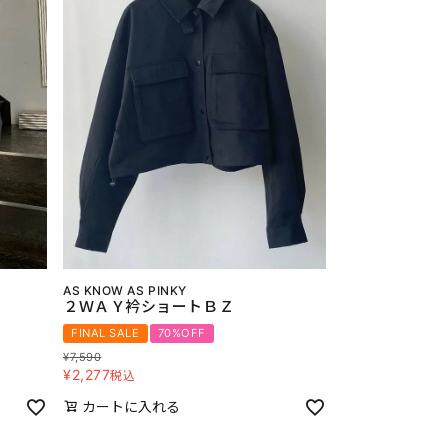
AS KNOW AS PINKY
２ＷＡＹ衿ショートＢＺ
FINAL SALE
70%OFF
¥
7,590
¥
2,277
税込
カートに入れる