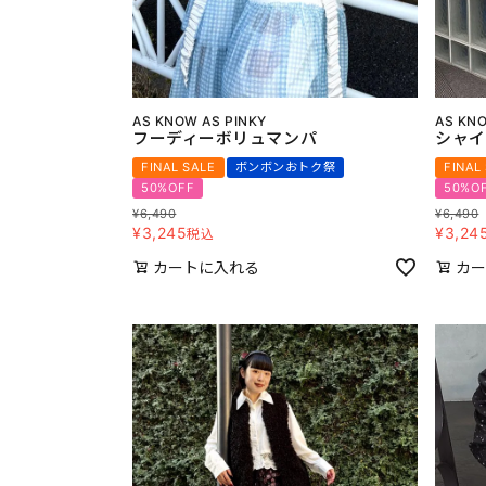
AS KNOW AS PINKY
AS KNO
フーディーボリュマンパ
シャイ
FINAL SALE
ボンボンおトク祭
FINAL
50%OFF
50%O
¥
6,490
¥
6,490
¥
3,245
¥
3,24
税込
カートに入れる
カー