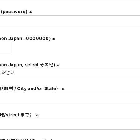
必
須
password)
)
(
必
須
on Japan : 0000000)
)
(
必
須
都道府県 (non Japan, select その他)
)
(
必
村 / City and/or State）
須
)
(
必
須
/street まで）
)
(
必
須