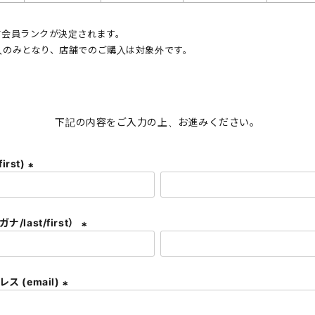
じて会員ランクが決定されます。
入のみとなり、店舗でのご購入は対象外です。
。
下記の内容をご入力の上、お進みください。
first)
(
必
須
/last/first）
)
(
必
須
ス (email)
)
(