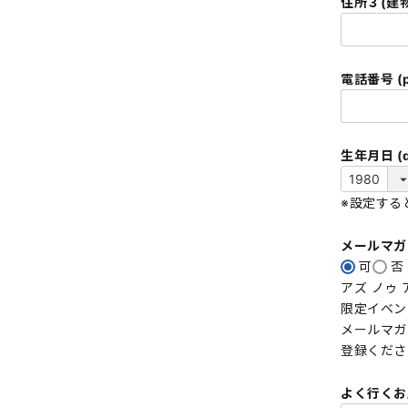
住所３(建物
電話番号 (p
生年月日 (da
※設定する
メールマ
可
否
アズ ノゥ
限定イベン
メールマガ
登録くださ
よく行くお