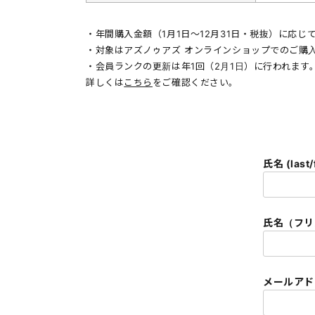
・年間購入金額（1月1日〜12月31日・税抜）に応
・対象はアズノゥアズ オンラインショップでのご購
・会員ランクの更新は年1回（2月1日）に行われます
詳しくは
こちら
をご確認ください。
氏名 (last/
氏名（フリガナ
メールアドレ