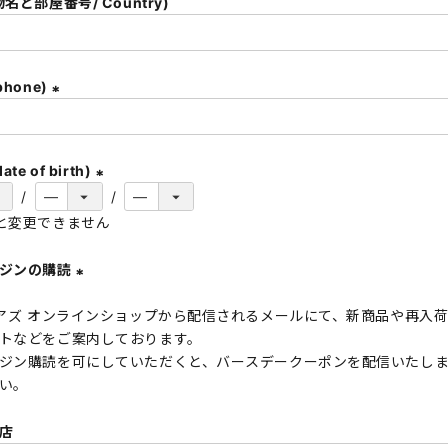
名と部屋番号/ Country)
)
hone)
(
必
須
te of birth)
)
(
と変更できません
必
須
ガジンの購読
)
(
 アズ オンラインショップから配信されるメールにて、新商品や再入
必
トなどをご案内しております。
須
ジン購読を可にしていただくと、バースデークーポンを配信いたし
)
い。
店