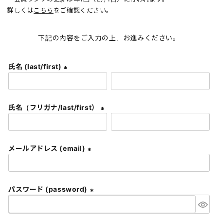
詳しくは
こちら
をご確認ください。
下記の内容をご入力の上、お進みください。
氏名 (last/first)
(
必
須
氏名（フリガナ/last/first）
)
(
必
須
メールアドレス (email)
)
(
必
須
パスワード (password)
)
(
必