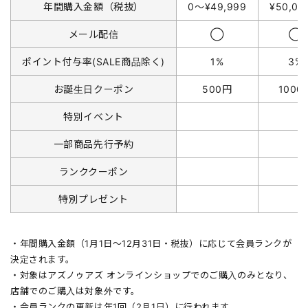
年間購入金額（税抜）
0〜¥49,999
¥50,0
メール配信
◯
◯
ポイント付与率(SALE商品除く)
1%
3%
お誕生日クーポン
500円
1000
特別イベント
一部商品先行予約
ランククーポン
特別プレゼント
・年間購入金額（1月1日〜12月31日・税抜）に応じて会員ランクが
決定されます。
・対象はアズノゥアズ オンラインショップでのご購入のみとなり、
店舗でのご購入は対象外です。
・会員ランクの更新は年1回（2月1日）に行われます。