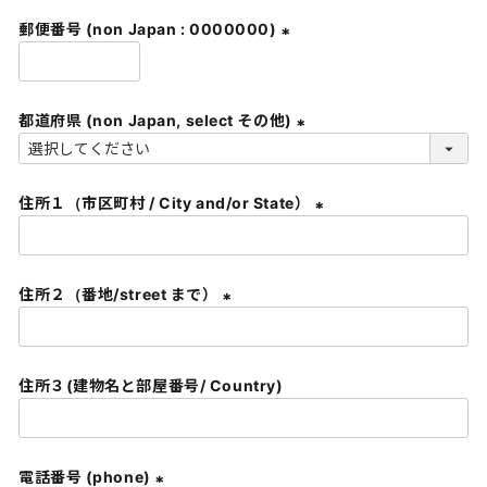
須
郵便番号 (non Japan : 0000000)
)
(
必
須
都道府県 (non Japan, select その他)
)
(
必
住所１（市区町村 / City and/or State）
須
)
(
必
須
住所２（番地/street まで）
)
(
必
須
住所３(建物名と部屋番号/ Country)
)
電話番号 (phone)