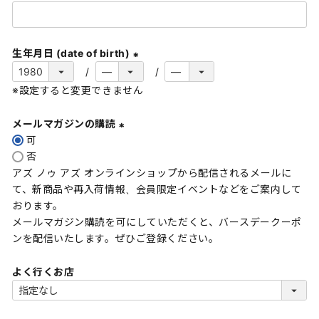
(
必
須
生年月日 (date of birth)
)
(
※設定すると変更できません
必
須
メールマガジンの購読
)
可
(
否
必
アズ ノゥ アズ オンラインショップから配信されるメールに
須
て、新商品や再入荷情報、会員限定イベントなどをご案内して
)
おります。
メールマガジン購読を可にしていただくと、バースデークーポ
ンを配信いたします。ぜひご登録ください。
よく行くお店