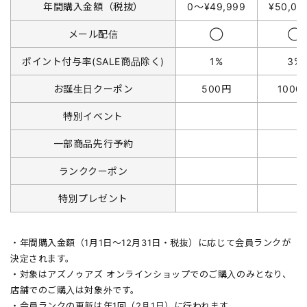
年間購入金額（税抜）
0〜¥49,999
¥50,0
メール配信
◯
◯
ポイント付与率(SALE商品除く)
1%
3%
お誕生日クーポン
500円
1000
特別イベント
一部商品先行予約
ランククーポン
特別プレゼント
・年間購入金額（1月1日〜12月31日・税抜）に応じて会員ランクが
決定されます。
・対象はアズノゥアズ オンラインショップでのご購入のみとなり、
店舗でのご購入は対象外です。
・会員ランクの更新は年1回（2月1日）に行われます。