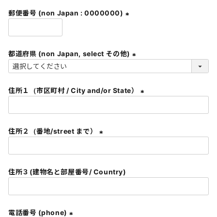
須
郵便番号 (non Japan : 0000000)
)
(
必
須
都道府県 (non Japan, select その他)
)
(
必
住所１（市区町村 / City and/or State）
須
)
(
必
須
住所２（番地/street まで）
)
(
必
須
住所３(建物名と部屋番号/ Country)
)
電話番号 (phone)