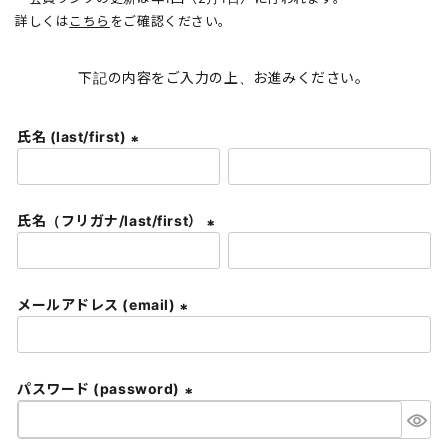
詳しくは
こちら
をご確認ください。
下記の内容をご入力の上、お進みください。
氏名 (last/first)
(
必
須
氏名（フリガナ/last/first）
)
(
必
須
メールアドレス (email)
)
(
必
須
パスワード (password)
)
(
必