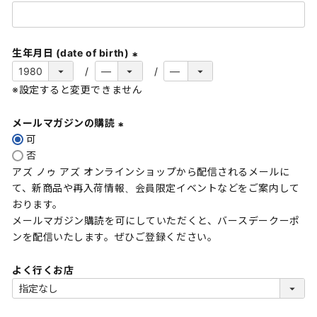
(
必
須
生年月日 (date of birth)
)
(
※設定すると変更できません
必
須
メールマガジンの購読
)
可
(
否
必
アズ ノゥ アズ オンラインショップから配信されるメールに
須
て、新商品や再入荷情報、会員限定イベントなどをご案内して
)
おります。
メールマガジン購読を可にしていただくと、バースデークーポ
ンを配信いたします。ぜひご登録ください。
よく行くお店