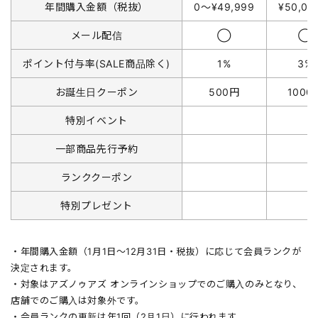
年間購入金額（税抜）
0〜¥49,999
¥50,0
メール配信
◯
◯
ポイント付与率(SALE商品除く)
1%
3%
お誕生日クーポン
500円
1000
特別イベント
一部商品先行予約
ランククーポン
特別プレゼント
・年間購入金額（1月1日〜12月31日・税抜）に応じて会員ランクが
決定されます。
・対象はアズノゥアズ オンラインショップでのご購入のみとなり、
店舗でのご購入は対象外です。
・会員ランクの更新は年1回（2月1日）に行われます。