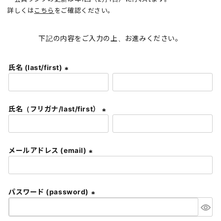
詳しくは
こちら
をご確認ください。
下記の内容をご入力の上、お進みください。
氏名 (last/first)
(
必
須
氏名（フリガナ/last/first）
)
(
必
須
メールアドレス (email)
)
(
必
須
パスワード (password)
)
(
必