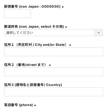
須
郵便番号 (non Japan : 0000000)
)
(
必
須
都道府県 (non Japan, select その他)
)
(
必
住所１（市区町村 / City and/or State）
須
)
(
必
須
住所２（番地/street まで）
)
(
必
須
住所３(建物名と部屋番号/ Country)
)
電話番号 (phone)