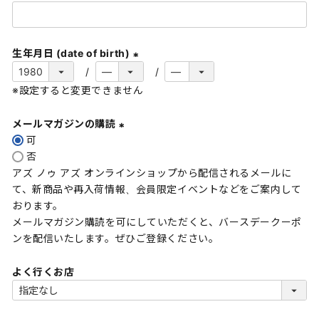
(
必
須
生年月日 (date of birth)
)
(
※設定すると変更できません
必
須
メールマガジンの購読
)
可
(
否
必
アズ ノゥ アズ オンラインショップから配信されるメールに
須
て、新商品や再入荷情報、会員限定イベントなどをご案内して
)
おります。
メールマガジン購読を可にしていただくと、バースデークーポ
ンを配信いたします。ぜひご登録ください。
よく行くお店