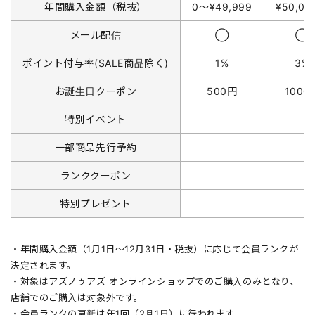
年間購入金額（税抜）
0〜¥49,999
¥50,0
メール配信
◯
◯
ポイント付与率(SALE商品除く)
1%
3%
お誕生日クーポン
500円
1000
特別イベント
一部商品先行予約
ランククーポン
特別プレゼント
・年間購入金額（1月1日〜12月31日・税抜）に応じて会員ランクが
決定されます。
・対象はアズノゥアズ オンラインショップでのご購入のみとなり、
店舗でのご購入は対象外です。
・会員ランクの更新は年1回（2月1日）に行われます。