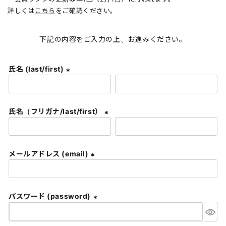
詳しくは
こちら
をご確認ください。
下記の内容をご入力の上、お進みください。
氏名 (last/first)
(
必
須
氏名（フリガナ/last/first）
)
(
必
須
メールアドレス (email)
)
(
必
須
パスワード (password)
)
(
必