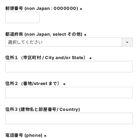
須
郵便番号 (non Japan : 0000000)
)
(
必
須
都道府県 (non Japan, select その他)
)
(
必
住所１（市区町村 / City and/or State）
須
)
(
必
須
住所２（番地/street まで）
)
(
必
須
住所３(建物名と部屋番号/ Country)
)
電話番号 (phone)