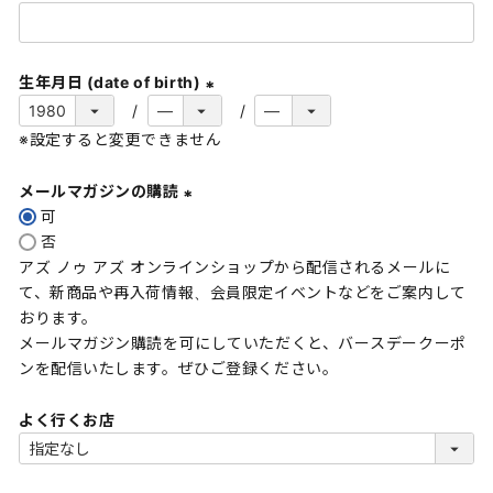
(
必
須
生年月日 (date of birth)
)
(
※設定すると変更できません
必
須
メールマガジンの購読
)
可
(
否
必
アズ ノゥ アズ オンラインショップから配信されるメールに
須
て、新商品や再入荷情報、会員限定イベントなどをご案内して
)
おります。
メールマガジン購読を可にしていただくと、バースデークーポ
ンを配信いたします。ぜひご登録ください。
よく行くお店