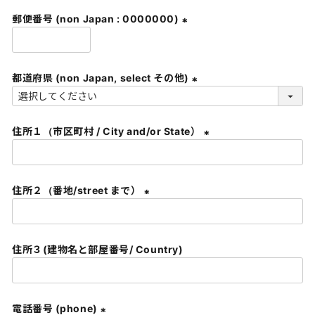
須
郵便番号 (non Japan : 0000000)
)
(
必
須
都道府県 (non Japan, select その他)
)
(
必
住所１（市区町村 / City and/or State）
須
)
(
必
須
住所２（番地/street まで）
)
(
必
須
住所３(建物名と部屋番号/ Country)
)
電話番号 (phone)