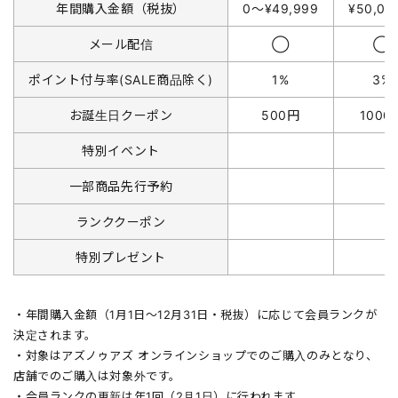
年間購入金額（税抜）
0〜¥49,999
¥50,0
メール配信
◯
◯
ポイント付与率(SALE商品除く)
1%
3%
お誕生日クーポン
500円
1000
特別イベント
一部商品先行予約
ランククーポン
特別プレゼント
・年間購入金額（1月1日〜12月31日・税抜）に応じて会員ランクが
決定されます。
・対象はアズノゥアズ オンラインショップでのご購入のみとなり、
店舗でのご購入は対象外です。
・会員ランクの更新は年1回（2月1日）に行われます。