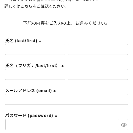
詳しくは
こちら
をご確認ください。
下記の内容をご入力の上、お進みください。
氏名 (last/first)
(
必
須
氏名（フリガナ/last/first）
)
(
必
須
メールアドレス (email)
)
(
必
須
パスワード (password)
)
(
必