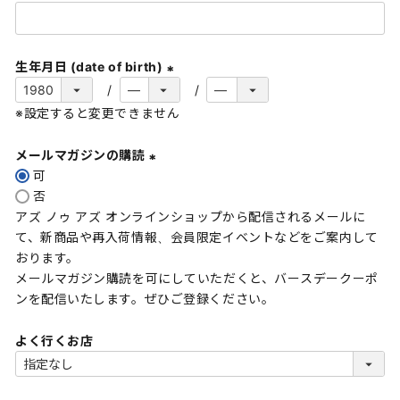
(
必
須
生年月日 (date of birth)
)
(
※設定すると変更できません
必
須
メールマガジンの購読
)
可
(
否
必
アズ ノゥ アズ オンラインショップから配信されるメールに
須
て、新商品や再入荷情報、会員限定イベントなどをご案内して
)
おります。
メールマガジン購読を可にしていただくと、バースデークーポ
ンを配信いたします。ぜひご登録ください。
よく行くお店