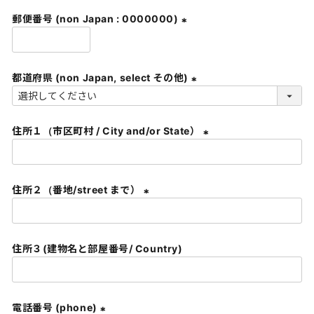
須
郵便番号 (non Japan : 0000000)
)
(
必
須
都道府県 (non Japan, select その他)
)
(
必
住所１（市区町村 / City and/or State）
須
)
(
必
須
住所２（番地/street まで）
)
(
必
須
住所３(建物名と部屋番号/ Country)
)
電話番号 (phone)