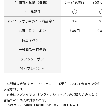
年間購入金額（税抜）
0〜¥49,999
¥50,0
メール配信
◯
◯
ポイント付与率(SALE商品除く)
1%
3%
お誕生日クーポン
500円
1000
特別イベント
一部商品先行予約
ランククーポン
特別プレゼント
・年間購入金額（1月1日〜12月31日・税抜）に応じて会員ランクが
決定されます。
・対象はアズノゥアズ オンラインショップでのご購入のみとなり、
店舗でのご購入は対象外です。
・会員ランクの更新は年1回（2月1日）に行われます。