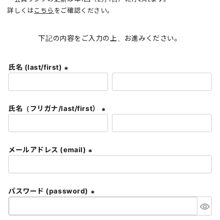
詳しくは
こちら
をご確認ください。
下記の内容をご入力の上、お進みください。
氏名 (last/first)
(
必
須
氏名（フリガナ/last/first）
)
(
必
須
メールアドレス (email)
)
(
必
須
パスワード (password)
)
(
必