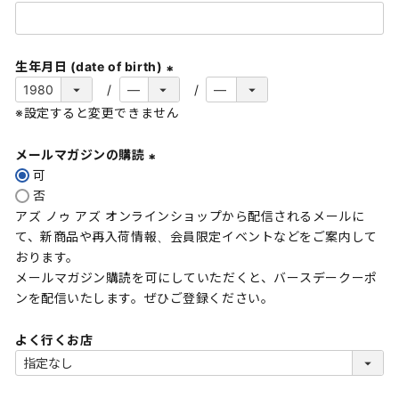
(
必
須
生年月日 (date of birth)
)
(
※設定すると変更できません
必
須
メールマガジンの購読
)
可
(
否
必
アズ ノゥ アズ オンラインショップから配信されるメールに
須
て、新商品や再入荷情報、会員限定イベントなどをご案内して
)
おります。
メールマガジン購読を可にしていただくと、バースデークーポ
ンを配信いたします。ぜひご登録ください。
よく行くお店