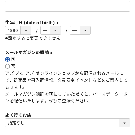
(
必
須
生年月日 (date of birth)
)
(
※設定すると変更できません
必
須
メールマガジンの購読
)
可
(
否
必
アズ ノゥ アズ オンラインショップから配信されるメールに
須
て、新商品や再入荷情報、会員限定イベントなどをご案内して
)
おります。
メールマガジン購読を可にしていただくと、バースデークーポ
ンを配信いたします。ぜひご登録ください。
よく行くお店