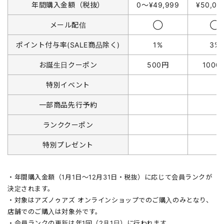
年間購入金額（税抜）
0〜¥49,999
¥50,0
メール配信
◯
◯
ポイント付与率(SALE商品除く)
1%
3%
お誕生日クーポン
500円
1000
特別イベント
一部商品先行予約
ランククーポン
特別プレゼント
・年間購入金額（1月1日〜12月31日・税抜）に応じて会員ランクが
決定されます。
・対象はアズノゥアズ オンラインショップでのご購入のみとなり、
店舗でのご購入は対象外です。
・会員ランクの更新は年1回（2月1日）に行われます。