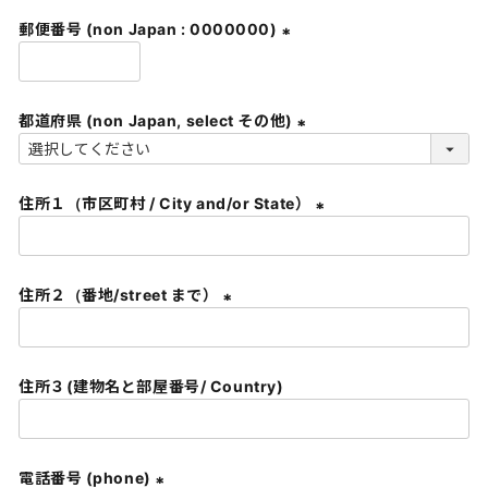
須
郵便番号 (non Japan : 0000000)
)
(
必
須
都道府県 (non Japan, select その他)
)
(
必
住所１（市区町村 / City and/or State）
須
)
(
必
須
住所２（番地/street まで）
)
(
必
須
住所３(建物名と部屋番号/ Country)
)
電話番号 (phone)