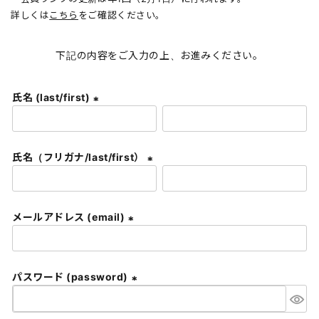
詳しくは
こちら
をご確認ください。
下記の内容をご入力の上、お進みください。
氏名 (last/first)
(
必
須
氏名（フリガナ/last/first）
)
(
必
須
メールアドレス (email)
)
(
必
須
パスワード (password)
)
(
必