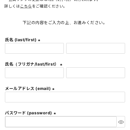
詳しくは
こちら
をご確認ください。
下記の内容をご入力の上、お進みください。
氏名 (last/first)
(
必
須
氏名（フリガナ/last/first）
)
(
必
須
メールアドレス (email)
)
(
必
須
パスワード (password)
)
(
必