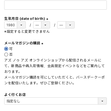
(
必
須
生年月日 (date of birth)
)
(
※設定すると変更できません
必
須
メールマガジンの購読
)
可
(
否
必
アズ ノゥ アズ オンラインショップから配信されるメールに
須
て、新商品や再入荷情報、会員限定イベントなどをご案内して
)
おります。
メールマガジン購読を可にしていただくと、バースデークーポ
ンを配信いたします。ぜひご登録ください。
よく行くお店