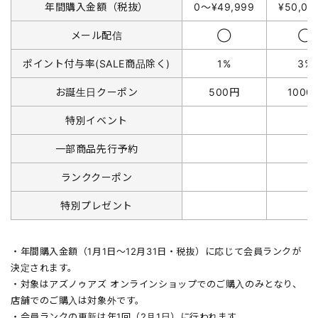
年間購入金額（税抜）
0〜¥49,999
¥50,0
メール配信
◯
◯
ポイント付与率(SALE商品除く)
1%
3%
お誕生日クーポン
500円
1000
特別イベント
一部商品先行予約
ランククーポン
特別プレゼント
・年間購入金額（1月1日〜12月31日・税抜）に応じて会員ランクが
決定されます。
・対象はアズノゥアズ オンラインショップでのご購入のみとなり、
店舗でのご購入は対象外です。
・会員ランクの更新は年1回（2月1日）に行われます。