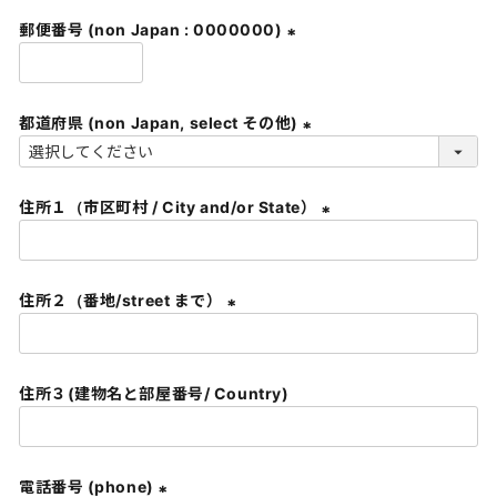
須
郵便番号 (non Japan : 0000000)
)
(
必
須
都道府県 (non Japan, select その他)
)
(
必
住所１（市区町村 / City and/or State）
須
)
(
必
須
住所２（番地/street まで）
)
(
必
須
住所３(建物名と部屋番号/ Country)
)
電話番号 (phone)