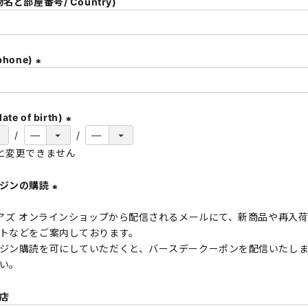
名と部屋番号/ Country)
)
hone)
(
必
須
te of birth)
)
(
と変更できません
必
須
ガジンの購読
)
(
 アズ オンラインショップから配信されるメールにて、新商品や再入
必
トなどをご案内しております。
須
ジン購読を可にしていただくと、バースデークーポンを配信いたし
)
い。
店