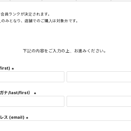
じて会員ランクが決定されます。
入のみとなり、店舗でのご購入は対象外です。
。
下記の内容をご入力の上、お進みください。
first)
(
必
須
/last/first）
)
(
必
須
ス (email)
)
(