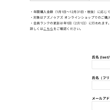
・年間購入金額（1月1日〜12月31日・税抜）に応
・対象はアズノゥアズ オンラインショップでのご購
・会員ランクの更新は年1回（2月1日）に行われます
詳しくは
こちら
をご確認ください。
氏名 (last/
氏名（フリガナ
メールアドレ