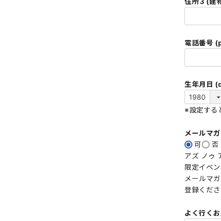
住所３(建物
電話番号 (p
生年月日 (da
※設定する
メールマ
可
否
アズ ノゥ
限定イベン
メールマガ
登録くださ
よく行くお