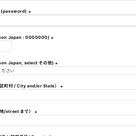
必
須
password)
)
(
必
須
on Japan : 0000000)
)
(
必
須
都道府県 (non Japan, select その他)
)
(
必
村 / City and/or State）
須
)
(
必
須
/street まで）
)
(
必
須