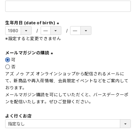
(
必
須
生年月日 (date of birth)
)
(
※設定すると変更できません
必
須
メールマガジンの購読
)
可
(
否
必
アズ ノゥ アズ オンラインショップから配信されるメールに
須
て、新商品や再入荷情報、会員限定イベントなどをご案内して
)
おります。
メールマガジン購読を可にしていただくと、バースデークーポ
ンを配信いたします。ぜひご登録ください。
よく行くお店