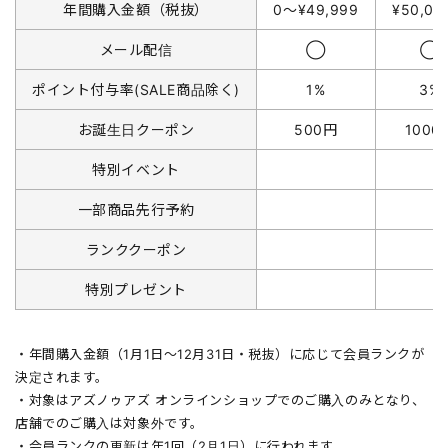
年間購入金額（税抜）
0〜¥49,999
¥50,0
メール配信
◯
◯
ポイント付与率(SALE商品除く)
1%
3%
お誕生日クーポン
500円
1000
特別イベント
一部商品先行予約
ランククーポン
特別プレゼント
・年間購入金額（1月1日〜12月31日・税抜）に応じて会員ランクが
決定されます。
・対象はアズノゥアズ オンラインショップでのご購入のみとなり、
店舗でのご購入は対象外です。
・会員ランクの更新は年1回（2月1日）に行われます。