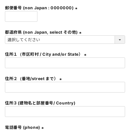
須
郵便番号 (non Japan : 0000000)
)
(
必
須
都道府県 (non Japan, select その他)
)
(
必
住所１（市区町村 / City and/or State）
須
)
(
必
須
住所２（番地/street まで）
)
(
必
須
住所３(建物名と部屋番号/ Country)
)
電話番号 (phone)