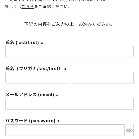
詳しくは
こちら
をご確認ください。
下記の内容をご入力の上、お進みください。
氏名 (last/first)
(
必
須
氏名（フリガナ/last/first）
)
(
必
須
メールアドレス (email)
)
(
必
須
パスワード (password)
)
(
必