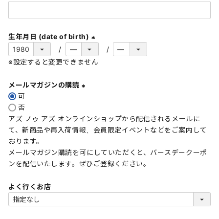
(
必
須
生年月日 (date of birth)
)
(
※設定すると変更できません
必
須
メールマガジンの購読
)
可
(
否
必
アズ ノゥ アズ オンラインショップから配信されるメールに
須
て、新商品や再入荷情報、会員限定イベントなどをご案内して
)
おります。
メールマガジン購読を可にしていただくと、バースデークーポ
ンを配信いたします。ぜひご登録ください。
よく行くお店