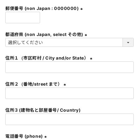
須
郵便番号 (non Japan : 0000000)
)
(
必
須
都道府県 (non Japan, select その他)
)
(
必
住所１（市区町村 / City and/or State）
須
)
(
必
須
住所２（番地/street まで）
)
(
必
須
住所３(建物名と部屋番号/ Country)
)
電話番号 (phone)