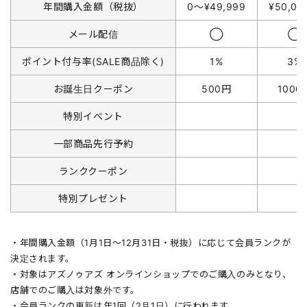
年間購入金額（税抜）
0〜¥49,999
¥50,0
メール配信
◯
◯
ポイント付与率(SALE商品除く)
1%
3%
お誕生日クーポン
500円
1000
特別イベント
一部商品先行予約
ランククーポン
特別プレゼント
・年間購入金額（1月1日〜12月31日・税抜）に応じて会員ランクが
決定されます。
・対象はアズノゥアズ オンラインショップでのご購入のみとなり、
店舗でのご購入は対象外です。
・会員ランクの更新は年1回（2月1日）に行われます。