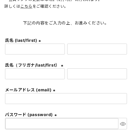
詳しくは
こちら
をご確認ください。
下記の内容をご入力の上、お進みください。
氏名 (last/first)
(
必
須
氏名（フリガナ/last/first）
)
(
必
須
メールアドレス (email)
)
(
必
須
パスワード (password)
)
(
必