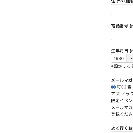
住所３(建物
電話番号 (p
生年月日 (da
※設定する
メールマ
可
否
アズ ノゥ
限定イベン
メールマガ
登録くださ
よく行くお