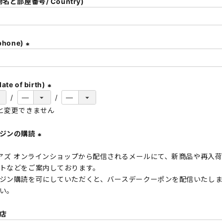
名と部屋番号/ Country)
)
hone)
(
必
須
te of birth)
)
(
と変更できません
必
須
ガジンの購読
)
(
 アズ オンラインショップから配信されるメールにて、新商品や再入
必
トなどをご案内しております。
須
ジン購読を可にしていただくと、バースデークーポンを配信いたし
)
い。
店