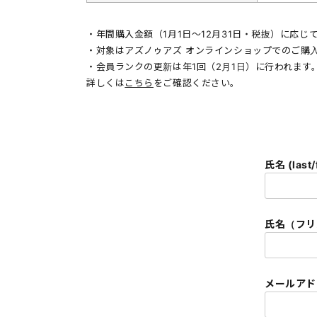
・年間購入金額（1月1日〜12月31日・税抜）に応
・対象はアズノゥアズ オンラインショップでのご購
・会員ランクの更新は年1回（2月1日）に行われます
詳しくは
こちら
をご確認ください。
氏名 (last/
氏名（フリガナ
メールアドレ