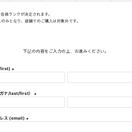
じて会員ランクが決定されます。
入のみとなり、店舗でのご購入は対象外です。
。
下記の内容をご入力の上、お進みください。
first)
(
必
須
/last/first）
)
(
必
須
ス (email)
)
(