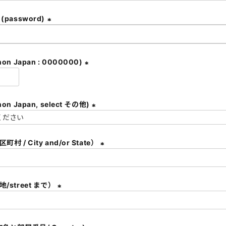
必
須
password)
)
(
必
須
on Japan : 0000000)
)
(
必
須
都道府県 (non Japan, select その他)
)
(
必
村 / City and/or State）
須
)
(
必
須
/street まで）
)
(
必
須