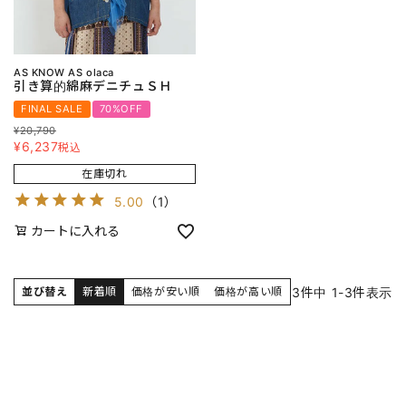
AS KNOW AS olaca
引き算的綿麻デニチュＳＨ
FINAL SALE
70%OFF
¥
20,790
¥
6,237
税込
在庫切れ
5.00
（
1
）
カートに入れる
3
件中
1
-
3
件表示
並び替え
新着順
価格が安い順
価格が高い順