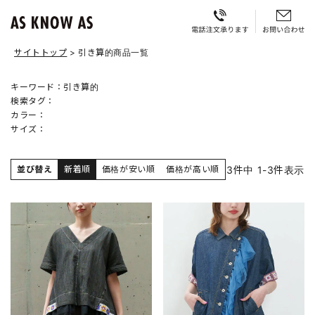
サイトトップ
引き算的商品一覧
キーワード：
引き算的
検索タグ：
カラー：
サイズ：
3
件中
1
-
3
件表示
並び替え
新着順
価格が安い順
価格が高い順