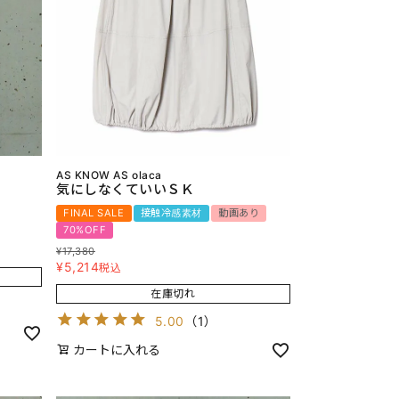
AS KNOW AS olaca
気にしなくていいＳＫ
FINAL SALE
接触冷感素材
動画あり
70%OFF
¥
17,380
¥
5,214
税込
在庫切れ
5.00
（
1
）
カートに入れる