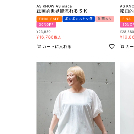
AS KNOW AS olaca
AS KNO
絵画的世界観流れるＳＫ
絵画的
FINAL SALE
ボンボンおトク祭
動画あり
FINAL
30%OFF
30%O
¥
23,980
¥
28,38
¥
16,786
¥
19,8
税込
カートに入れる
カー