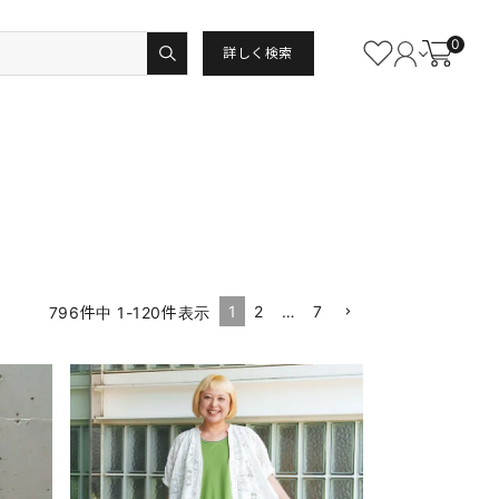
0
詳しく検索
1
2
…
7
796
件中
1
-
120
件表示