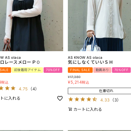
W AS olaca
AS KNOW AS olaca
ロレースメローＰＯ
気にしなくていいＳＨ
 SALE
前後着用アイテム
70%OFF
FINAL SALE
動画あり
70%OFF
¥
17,380
4
¥
5,214
税込
税込
4.75
（
4
）
在庫切れ
トに入れる
4.33
（
3
）
カートに入れる