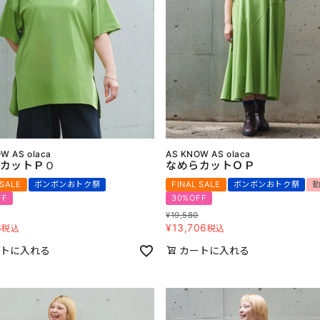
W AS olaca
AS KNOW AS olaca
カットＰＯ
なめらカットＯＰ
 SALE
ボンボンおトク祭
FINAL SALE
ボンボンおトク祭
FF
30%OFF
¥
19,580
6
¥
13,706
税込
税込
トに入れる
カートに入れる