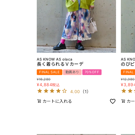
AS KNOW AS olaca
AS KNO
長く着られるＶカーデ
のびピ
FINAL SALE
動画あり
70%OFF
FINAL
¥
16,280
¥
12,980
¥
4,884
¥
3,89
税込
4.00
（
1
）
カートに入れる
カー