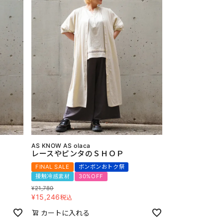
AS KNOW AS olaca
レースやピンタのＳＨＯＰ
FINAL SALE
ボンボンおトク祭
接触冷感素材
30%OFF
¥
21,780
¥
15,246
税込
カートに入れる