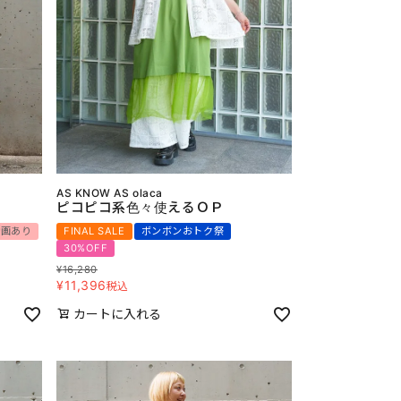
AS KNOW AS olaca
ピコピコ系色々使えるＯＰ
動画あり
FINAL SALE
ボンボンおトク祭
30%OFF
¥
16,280
¥
11,396
税込
カートに入れる