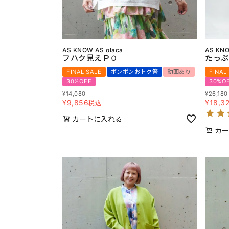
AS KNOW AS olaca
AS KNO
フハク見えＰＯ
たっぷ
FINAL SALE
ボンボンおトク祭
動画あり
FINAL
30%OFF
30%O
¥
14,080
¥
26,180
¥
9,856
¥
18,3
税込
カートに入れる
カー