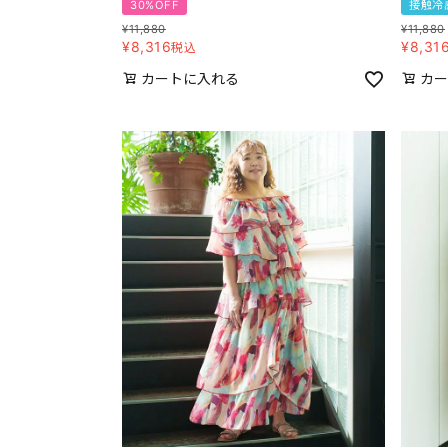
30%OFF
接触冷
¥
11,880
¥
11,880
¥
8,316
¥
8,31
税込
カートに入れる
カー