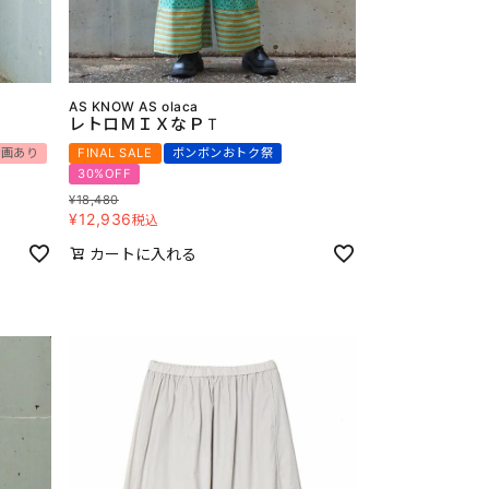
AS KNOW AS olaca
レトロＭＩＸなＰＴ
動画あり
FINAL SALE
ボンボンおトク祭
30%OFF
¥
18,480
¥
12,936
税込
カートに入れる