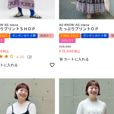
W AS olaca
AS KNOW AS olaca
りプリントＳＨＯＰ
たっぷりプリントＯＰ
 SALE
ボンボンおトク祭
動画あり
FINAL SALE
ボンボンおトク祭
FF
30%OFF
¥
28,380
26
¥
19,866
税込
税込
4.00
（
2
）
カートに入れる
トに入れる