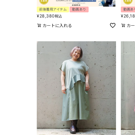
前後着用アイテム
動画あり
動画あ
¥
28,380
¥
26,1
税込
カートに入れる
カー