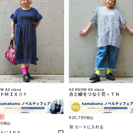
W AS olaca
AS KNOW AS olaca
トＭＩＸＯＰ
点と線をつなぐ花々ＴＮ
り
¥
20,790
税込
90
税込
カートに入れる
トに入れる