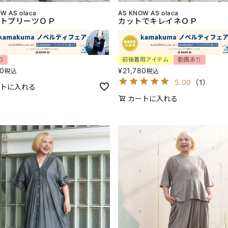
W AS olaca
AS KNOW AS olaca
トプリーツＯＰ
カットでキレイネＯＰ
り
前後着用アイテム
動画あり
80
¥
21,780
税込
税込
5.00
（
1
）
トに入れる
カートに入れる