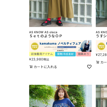
AS KNOW AS olaca
AS KNO
ＳｅｔのようなＯＰ
うすシ
前後着用アイテム
接触冷感素材
動画あり
¥
27,2
¥
23,980
税込
カー
カートに入れる