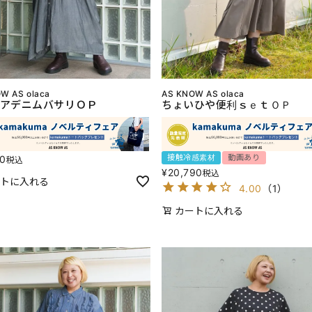
W AS olaca
AS KNOW AS olaca
アデニムバサリＯＰ
ちょいひや便利ｓｅｔＯＰ
接触冷感素材
動画あり
80
税込
¥
20,790
税込
トに入れる
4.00
（
1
）
カートに入れる