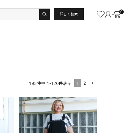
0
詳しく検索
1
2
195
件中
1
-
120
件表示