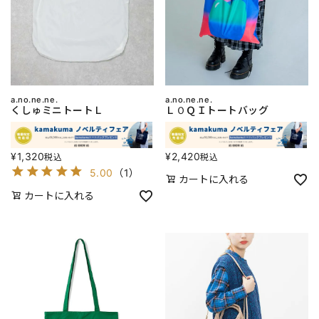
a.no.ne.ne.
a.no.ne.ne.
くしゅミニトートＬ
ＬＯＱＩトートバッグ
¥
1,320
¥
2,420
税込
税込
5.00
（
1
）
カートに入れる
カートに入れる