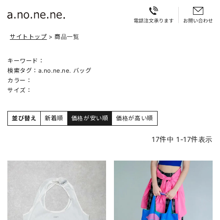
サイトトップ
商品一覧
キーワード：
検索タグ：
a.no.ne.ne. バッグ
カラー：
サイズ：
並び替え
新着順
価格が安い順
価格が高い順
17
件中
1
-
17
件表示