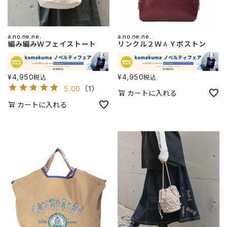
a.no.ne.ne.
a.no.ne.ne.
編み編みＷフェイストート
リンクル２ＷＡＹボストン
¥
4,950
¥
4,950
税込
税込
5.00
（
1
）
カートに入れる
カートに入れる