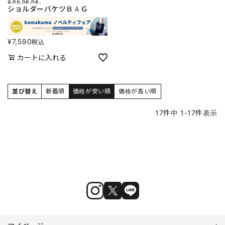
a.no.ne.ne.
ショルダーバケツＢＡＧ
¥
7,590
税込
カートに入れる
並び替え
新着順
価格が安い順
価格が高い順
17
件中
1
-
17
件表示