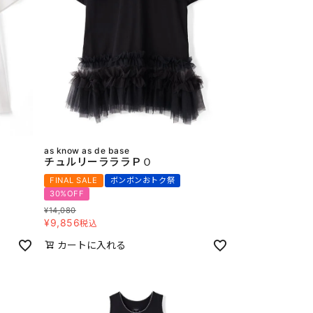
as know as de base
チュルリーラララＰＯ
FINAL SALE
ボンボンおトク祭
30%OFF
¥
14,080
¥
9,856
税込
カートに入れる