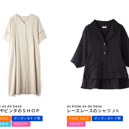
w as de base
as know as de base
やピンタのＳＨＯＰ
レースレースのシャツＪＫ
 SALE
ボンボンおトク祭
FINAL SALE
ボンボンおトク祭
感素材
30%OFF
30%OFF