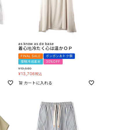
as know as de base
着心地冷たく心は温かＯＰ
FINAL SALE
ボンボンおトク祭
接触冷感素材
30%OFF
¥
19,580
¥
13,706
税込
カートに入れる