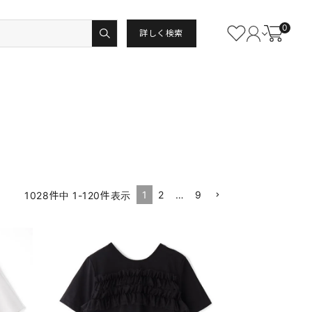
0
詳しく検索
1
2
…
9
1028
件中
1
-
120
件表示