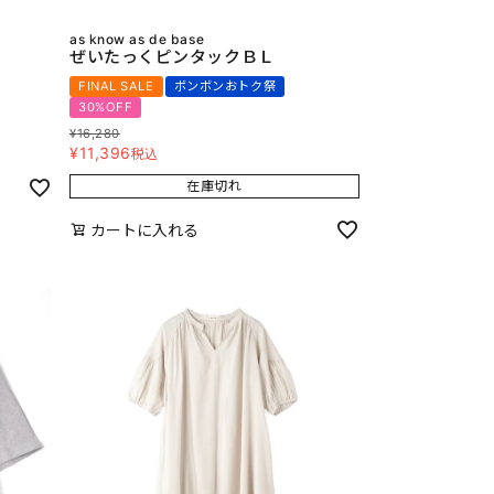
as know as de base
ぜいたっくピンタックＢＬ
FINAL SALE
ボンボンおトク祭
30%OFF
¥
16,280
¥
11,396
税込
在庫切れ
カートに入れる