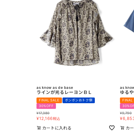
as know as de base
as kno
ラインが光るレーヨンＢＬ
ゆるや
FINAL SALE
ボンボンおトク祭
FINAL
30%OFF
30%O
¥
17,380
¥
9,790
¥
12,166
¥
6,85
税込
カートに入れる
カー