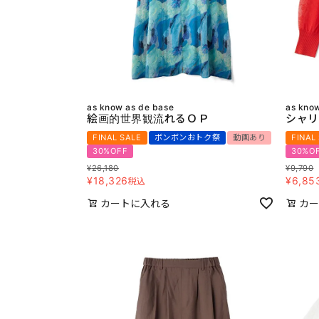
as know as de base
as kno
絵画的世界観流れるＯＰ
シャリ
FINAL SALE
ボンボンおトク祭
動画あり
FINAL
30%OFF
30%O
¥
26,180
¥
9,790
¥
18,326
¥
6,85
税込
カートに入れる
カー