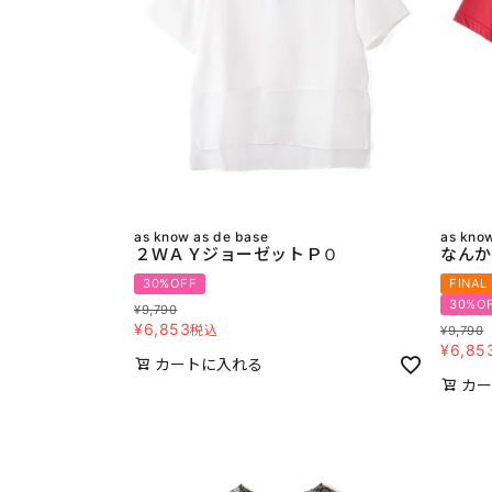
as know as de base
as kno
２ＷＡＹジョーゼットＰＯ
なんか
30%OFF
FINAL
30%O
¥
9,790
¥
6,853
税込
¥
9,790
¥
6,85
カートに入れる
カー