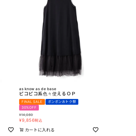
as know as de base
ピコピコ系色々使えるＯＰ
FINAL SALE
ボンボンおトク祭
30%OFF
¥
14,080
¥
9,856
税込
カートに入れる