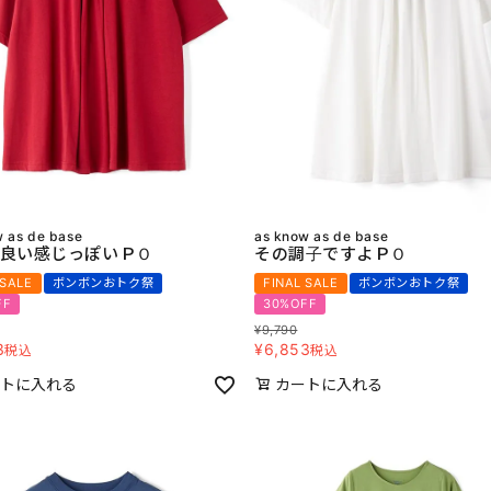
w as de base
as know as de base
良い感じっぽいＰＯ
その調子ですよＰＯ
 SALE
ボンボンおトク祭
FINAL SALE
ボンボンおトク祭
FF
30%OFF
¥
9,790
3
¥
6,853
税込
税込
トに入れる
カートに入れる