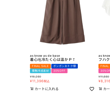
as know as de base
as kno
着心地冷たく心は温かＰＴ
フハク
FINAL SALE
ボンボンおトク祭
FINAL
接触冷感素材
30%OFF
30%O
¥
16,280
¥
11,880
¥
11,396
¥
8,31
税込
カートに入れる
カー