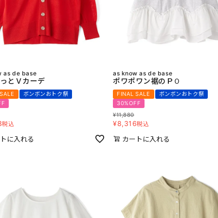
w as de base
as know as de base
っとＶカーデ
ポワポワン裾のＰＯ
 SALE
ボンボンおトク祭
FINAL SALE
ボンボンおトク祭
FF
30%OFF
¥
11,880
3
¥
8,316
税込
税込
トに入れる
カートに入れる