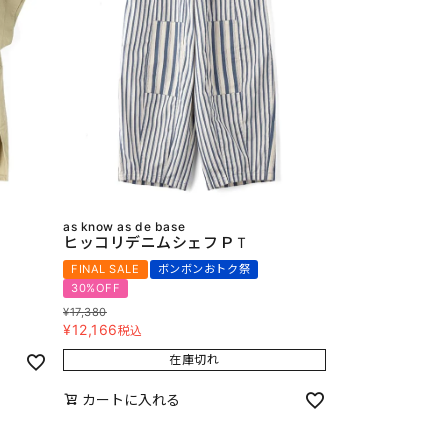
as know as de base
ヒッコリデニムシェフＰＴ
FINAL SALE
ボンボンおトク祭
30%OFF
¥
17,380
¥
12,166
税込
在庫切れ
カートに入れる