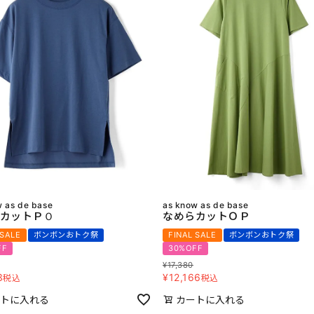
w as de base
as know as de base
カットＰＯ
なめらカットＯＰ
 SALE
ボンボンおトク祭
FINAL SALE
ボンボンおトク祭
FF
30%OFF
¥
17,380
3
¥
12,166
税込
税込
トに入れる
カートに入れる