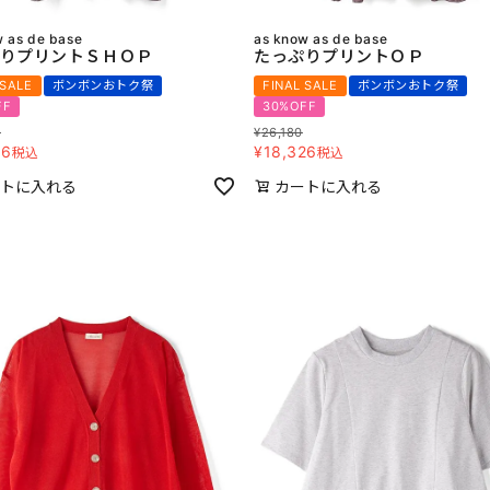
w as de base
as know as de base
りプリントＳＨＯＰ
たっぷりプリントＯＰ
 SALE
ボンボンおトク祭
FINAL SALE
ボンボンおトク祭
FF
30%OFF
0
¥
26,180
86
¥
18,326
税込
税込
トに入れる
カートに入れる