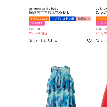
as know as de base
as kno
絵画的世界観流れるＢＬ
たっぷ
FINAL SALE
ボンボンおトク祭
動画あり
FINAL
30%OFF
30%O
¥
14,080
¥
23,98
¥
9,856
¥
16,7
税込
カートに入れる
カー