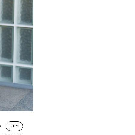
0
BUY