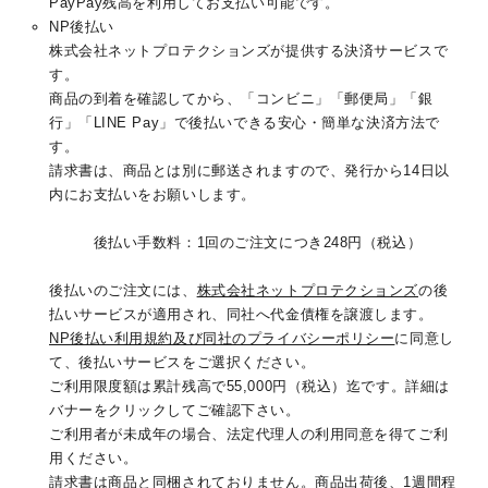
PayPay残高を利用してお支払い可能です。
NP後払い
株式会社ネットプロテクションズが提供する決済サービスで
す。
商品の到着を確認してから、「コンビニ」「郵便局」「銀
行」「LINE Pay」で後払いできる安心・簡単な決済方法で
す。
請求書は、商品とは別に郵送されますので、発行から14日以
内にお支払いをお願いします。
後払い手数料：1回のご注文につき248円（税込）
後払いのご注文には、
株式会社ネットプロテクションズ
の後
払いサービスが適用され、同社へ代金債権を譲渡します。
NP後払い利用規約及び同社のプライバシーポリシー
に同意し
て、後払いサービスをご選択ください。
ご利用限度額は累計残高で55,000円（税込）迄です。詳細は
バナーをクリックしてご確認下さい。
ご利用者が未成年の場合、法定代理人の利用同意を得てご利
用ください。
請求書は商品と同梱されておりません。商品出荷後、1週間程