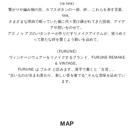
《re.link》
繋がりや編み物の目、カフスボタンの一節、絆… これらを表す言葉、
link。
さまざまな理由で眠っていた服に代々受け継がれてきた技術、アイデ
アや想いをのせて。
アズ ノゥ アズのパタンナーが作りだすリメイクアイテムが、巡りめぐ
って新たな絆を繋ぐよう願いを込めて。
《FURUNE》
ヴィンテージウェアーをリメイクするブランド、FURUNE REMAKE
＆ VINTAGE。
FURUNE は フルネ と読みます。漢字で書くと「古音」。
“古いものが生まれ変わり、新しい音を奏でる” そんな意味を込めてい
ます。
MAP