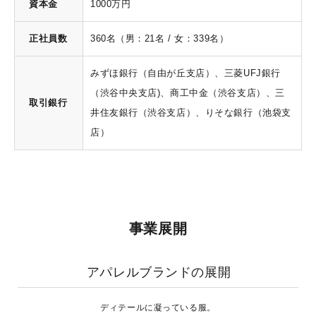
資本金
1000万円
正社員数
360名（男：21名 / 女：339名）
みずほ銀行（自由が丘支店）、三菱UFJ銀行
（渋谷中央支店)、商工中金（渋谷支店）、三
取引銀行
井住友銀行（渋谷支店）、りそな銀行（池袋支
店）
事業展開
アパレルブランドの展開
ディテールに凝っている服。