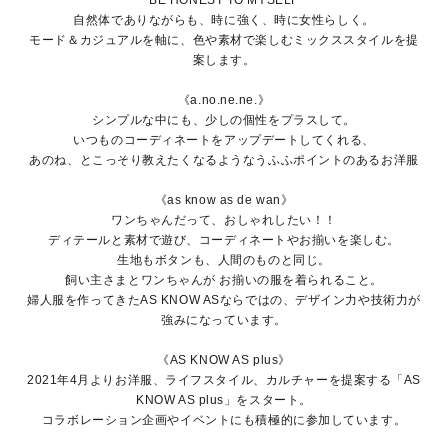
BE HONEST TO MYSELF
自然体でありながらも、時に強く、時に女性らしく。
モード＆カジュアルを軸に、色や素材で楽しむミックススタイルを提
案します。
《a.no.ne.ne.》
シンプルな中にも、少しの個性をプラスして。
いつものコーディネートをアップデートしてくれる、
あのね、とこっそり教えたくなるようなうふふポイントのあるお洋服
《as know as de wan》
ワンちゃんだって、おしゃれしたい！！
ディテールと素材で遊び、コーディネートやお揃いを楽しむ。
生地もボタンも、人間のものと同じ。
飼い主さまとワンちゃんが お揃いの服を着られること。
婦人服を作ってきたAS KNOW ASならではの、デザイン力や技術力が
強みになっています。
《AS KNOW AS plus》
2021年4月よりお洋服、ライフスタイル、カルチャーを提案する「AS
KNOW AS plus」をスタート。
コラボレーション企画やイベントにも積極的に参加しています。