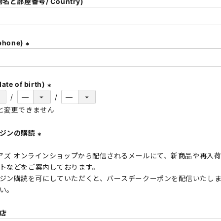
名と部屋番号/ Country)
)
hone)
(
必
須
te of birth)
)
(
と変更できません
必
須
ガジンの購読
)
(
 アズ オンラインショップから配信されるメールにて、新商品や再入
必
トなどをご案内しております。
須
ジン購読を可にしていただくと、バースデークーポンを配信いたし
)
い。
店