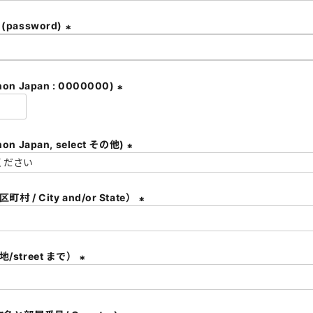
必
須
password)
)
(
必
須
on Japan : 0000000)
)
(
必
須
都道府県 (non Japan, select その他)
)
(
必
村 / City and/or State）
須
)
(
必
須
/street まで）
)
(
必
須