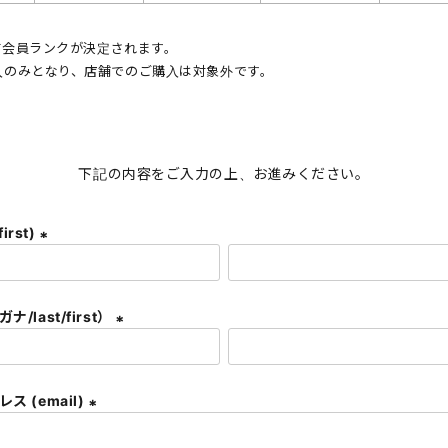
じて会員ランクが決定されます。
入のみとなり、店舗でのご購入は対象外です。
。
下記の内容をご入力の上、お進みください。
first)
(
必
須
/last/first）
)
(
必
須
ス (email)
)
(