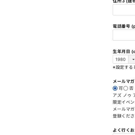
住所３(建物
電話番号 (p
生年月日 (da
※設定する
メールマ
可
否
アズ ノゥ
限定イベン
メールマガ
登録くださ
よく行くお