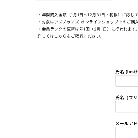
・年間購入金額（1月1日〜12月31日・税抜）に応
・対象はアズノゥアズ オンラインショップでのご購
・会員ランクの更新は年1回（2月1日）に行われます
詳しくは
こちら
をご確認ください。
氏名 (last/
氏名（フリガナ
メールアドレ