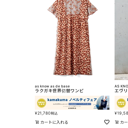
as know as de base
AS KNO
ラクガキ世界切替ワンピ
エヴ
¥
21,780
¥
19,5
税込
カートに入れる
カー