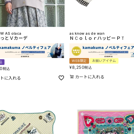
W AS olaca
as know as de wan
っとＶカーデ
ＮＣｏｌｏｒハッピーＰＴ
WEB限定
お揃いアイテム
品
¥
8,250
税込
80
税込
カートに入れる
トに入れる