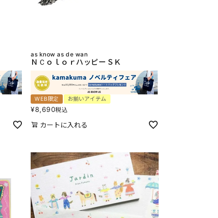
as know as de wan
ＮＣｏｌｏｒハッピーＳＫ
WEB限定
お揃いアイテム
¥
8,690
税込
カートに入れる