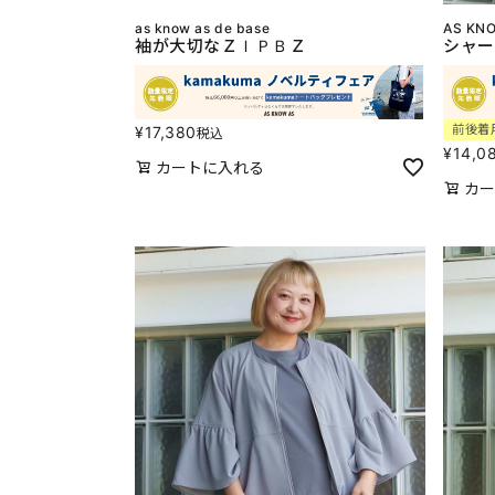
as know as de base
AS KNO
袖が大切なＺＩＰＢＺ
シャー
前後着
¥
17,380
税込
¥
14,0
カートに入れる
カー