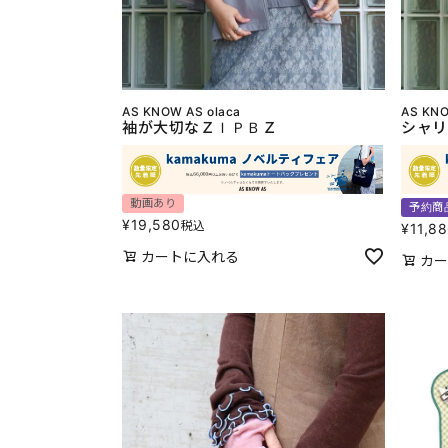
AS KNOW AS olaca
AS KNO
袖が大切なＺＩＰＢＺ
シャリ
動画あり
予約商
¥
19,580
税込
¥
11,8
カートに入れる
カー