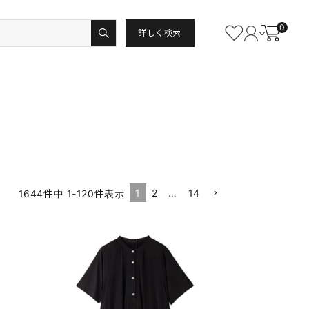
0
詳しく検索
1
2
…
14
1644
件中
1
-
120
件表示