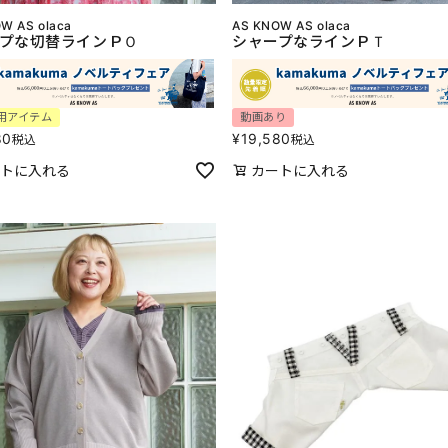
W AS olaca
AS KNOW AS olaca
プな切替ラインＰＯ
シャープなラインＰＴ
用アイテム
動画あり
80
¥
19,580
税込
税込
トに入れる
カートに入れる