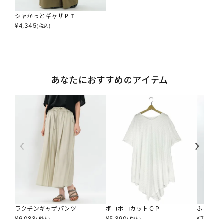
シャかっとギャザＰＴ
¥
4,345
(税込)
あなたにおすすめのアイテム
ラクチンギャザパンツ
ポコポコカットＯＰ
ふらり
¥
6,083
¥
5,390
¥
7,590
(税込)
(税込)