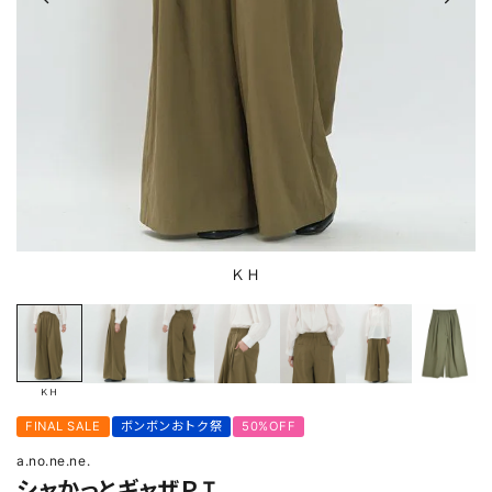
ＫＨ
ＫＨ
FINAL SALE
ボンボンおトク祭
50%OFF
a.no.ne.ne.
シャかっとギャザＰＴ