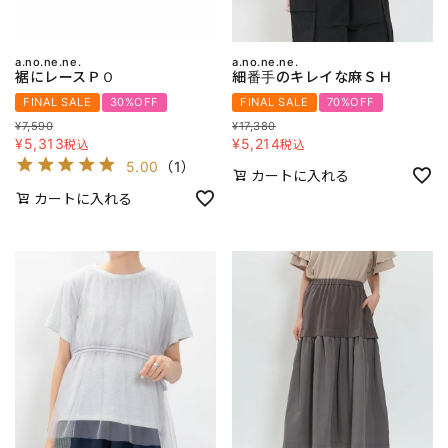
a.no.ne.ne.
a.no.ne.ne.
裾にレースＰＯ
細番手のキレイな麻ＳＨ
FINAL SALE
30%OFF
FINAL SALE
70%OFF
¥
7,590
¥
17,380
¥
5,313
¥
5,214
税込
税込
5.00
（
1
）
カートに入れる
カートに入れる