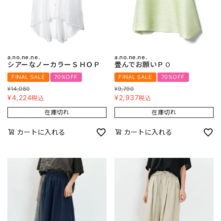
a.no.ne.ne.
a.no.ne.ne.
シアーなノーカラーＳＨＯＰ
畳んでお願いＰＯ
FINAL SALE
70%OFF
FINAL SALE
70%OFF
¥
14,080
¥
9,790
¥
4,224
¥
2,937
税込
税込
在庫切れ
在庫切れ
カートに入れる
カートに入れる