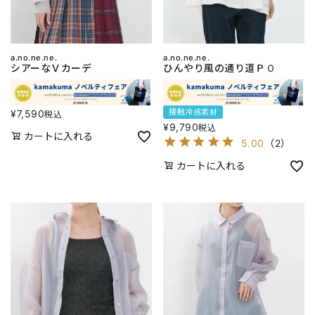
a.no.ne.ne.
a.no.ne.ne.
シアーなＶカーデ
ひんやり風の通り道ＰＯ
接触冷感素材
¥
7,590
税込
¥
9,790
税込
カートに入れる
5.00
（
2
）
カートに入れる