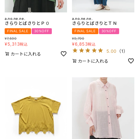
a.no.ne.ne.
a.no.ne.ne.
さらりとばさりとＰＯ
さらりとばさりとＴＮ
FINAL SALE
30%OFF
FINAL SALE
30%OFF
¥
7,590
¥
9,790
¥
5,313
¥
6,853
税込
税込
5.00
（
1
）
カートに入れる
カートに入れる