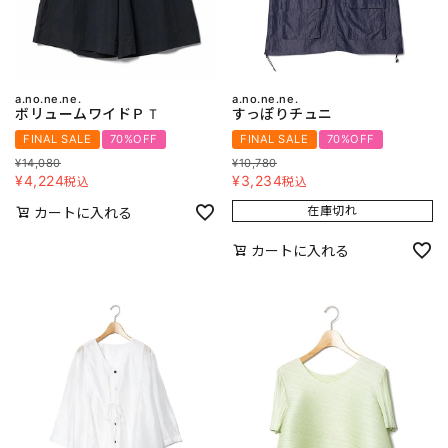
a.no.ne.ne.
a.no.ne.ne.
ボリュームワイドＰＴ
すっぽりチュニ
FINAL SALE
70%OFF
FINAL SALE
70%OFF
¥
14,080
¥
10,780
¥
4,224
¥
3,234
税込
税込
在庫切れ
カートに入れる
カートに入れる