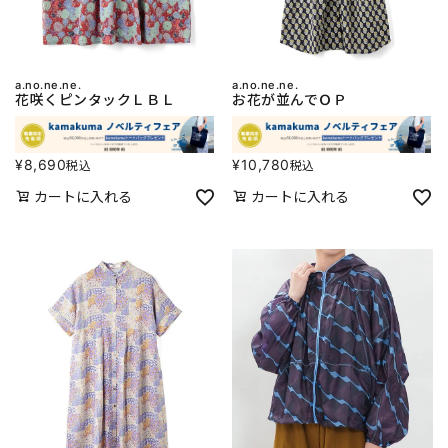
a.no.ne.ne.
a.no.ne.ne.
花咲くピンタックＬＢＬ
お花が並んでＯＰ
¥
8,690
¥
10,780
税込
税込
カートに入れる
カートに入れる