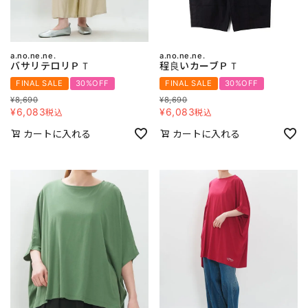
a.no.ne.ne.
a.no.ne.ne.
バサリテロリＰＴ
程良いカーブＰＴ
FINAL SALE
30%OFF
FINAL SALE
30%OFF
¥
8,690
¥
8,690
¥
6,083
¥
6,083
税込
税込
カートに入れる
カートに入れる