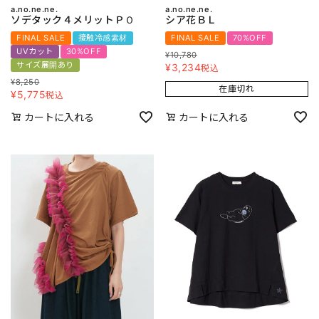
a.no.ne.ne.
a.no.ne.ne.
ソデタック４メリットＰＯ
シア花ＢＬ
FINAL SALE
接触冷感素材
FINAL SALE
70%OFF
UVカット
30%OFF
¥
10,780
サイズ展開あり
¥
3,234
税込
¥
8,250
在庫切れ
¥
5,775
税込
カートに入れる
カートに入れる