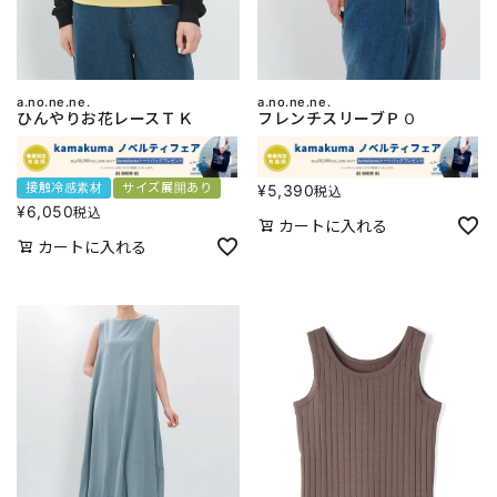
a.no.ne.ne.
a.no.ne.ne.
ひんやりお花レースＴＫ
フレンチスリーブＰＯ
接触冷感素材
サイズ展開あり
¥
5,390
税込
¥
6,050
税込
カートに入れる
カートに入れる