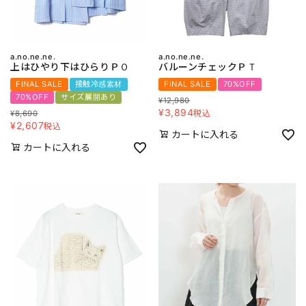
a.no.ne.ne.
a.no.ne.ne.
上はひやり下はひらりＰＯ
バルーンチェックＰＴ
FINAL SALE
接触冷感素材
FINAL SALE
70%OFF
70%OFF
サイズ展開あり
¥
12,980
¥
3,894
税込
¥
8,690
¥
2,607
税込
カートに入れる
カートに入れる