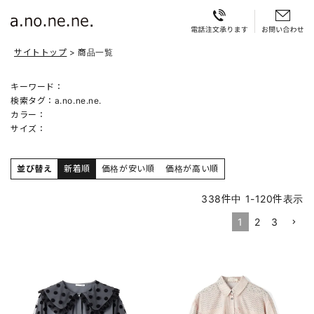
サイトトップ
商品一覧
キーワード：
検索タグ：
a.no.ne.ne.
カラー：
サイズ：
並び替え
新着順
価格が安い順
価格が高い順
338
件中
1
-
120
件表示
1
2
3