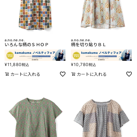
a.no.ne.ne.
a.no.ne.ne.
いろんな柄のＳＨＯＰ
柄を切り貼りＢＬ
¥
11,880
¥
10,780
税込
税込
カートに入れる
カートに入れる