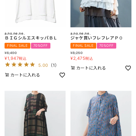
a.no.ne.ne.
a.no.ne.ne.
ＢＩＧシルエスキッパＢＬ
ジャケ買いフレフレアＰＯ
FINAL SALE
70%OFF
FINAL SALE
70%OFF
¥
6,490
¥
8,250
¥
1,947
¥
2,475
税込
税込
5.00
（
1
）
カートに入れる
カートに入れる