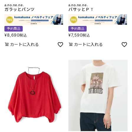
a.no.ne.ne.
a.no.ne.ne.
ガラッとパンツ
バサッとＰＴ
予約商品
予約商品
¥
8,690
¥
7,590
税込
税込
カートに入れる
カートに入れる