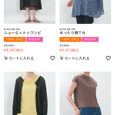
a.no.ne.ne.
a.no.ne.ne.
ニューＧＡＲＡワンピ
ゆったり柄ＴＮ
FINAL SALE
30%OFF
FINAL SALE
30%OFF
¥
8,690
¥
7,590
¥
6,083
¥
5,313
税込
税込
カートに入れる
カートに入れる