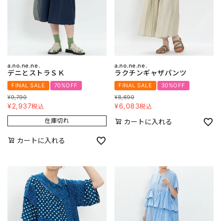
a.no.ne.ne.
a.no.ne.ne.
デニとストラＳＫ
ラクチンギャザパンツ
FINAL SALE
70%OFF
FINAL SALE
30%OFF
¥
9,790
¥
8,690
¥
2,937
¥
6,083
税込
税込
在庫切れ
カートに入れる
カートに入れる