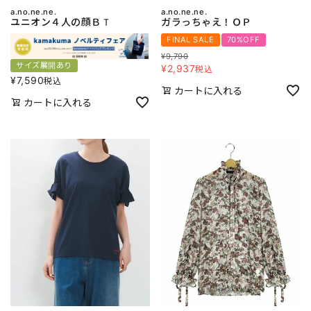
a.no.ne.ne.
a.no.ne.ne.
ユニオン４人の顔ＢＴ
ガラっちゃえ！ＯＰ
FINAL SALE
70%OFF
¥
9,790
サイズ展開あり
¥
2,937
税込
¥
7,590
税込
カートに入れる
カートに入れる