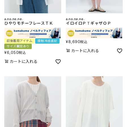
a.no.ne.ne.
a.no.ne.ne.
ひやりモチーフレースＴＫ
イロイロＰＴギャザＯＰ
前後着用アイテム
接触冷感素材
¥
8,690
税込
サイズ展開あり
カートに入れる
¥
6,050
税込
カートに入れる