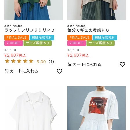
a.no.ne.ne.
a.no.ne.ne.
ラッフリフリフリリリＰＯ
気分でギュの冷感ＰＯ
FINAL SALE
接触冷感素材
FINAL SALE
接触冷感素材
70%OFF
サイズ展開あり
70%OFF
サイズ展開あり
¥
8,690
¥
8,690
¥
2,607
¥
2,607
税込
税込
5.00
（
1
）
カートに入れる
カートに入れる