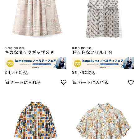
a.no.ne.ne.
a.no.ne.ne.
キカなタックギャザＳＫ
ドットなフリルＴＮ
¥
9,790
¥
9,790
税込
税込
カートに入れる
カートに入れる