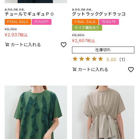
a.no.ne.ne.
a.no.ne.ne.
チュールでギュギュＰＯ
グットラックグッドラッコ
FINAL SALE
70%OFF
FINAL SALE
70%OFF
サイズ展開あり
¥
9,790
¥
2,937
税込
¥
8,690
¥
2,607
税込
カートに入れる
在庫切れ
5.00
（
1
）
カートに入れる