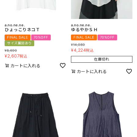
a.no.ne.ne.
a.no.ne.ne.
ひょっこりネコＴ
ゆるやかＳＨ
FINAL SALE
70%OFF
FINAL SALE
70%OFF
サイズ展開あり
¥
14,080
¥
4,224
税込
¥
8,690
¥
2,607
税込
在庫切れ
カートに入れる
カートに入れる