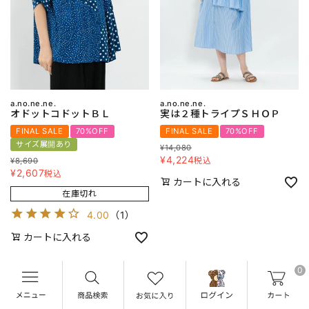
a.no.ne.ne.
a.no.ne.ne.
オドットコドットＢＬ
実は２種トライプＳＨＯＰ
FINAL SALE
70%OFF
FINAL SALE
70%OFF
サイズ展開あり
¥
14,080
¥
4,224
税込
¥
8,690
¥
2,607
税込
カートに入れる
在庫切れ
4.00
（
1
）
カートに入れる
0