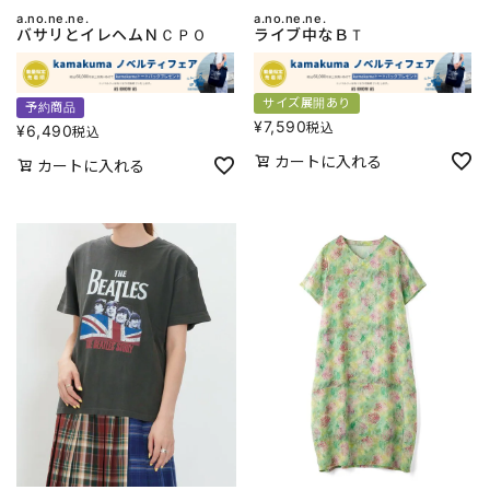
a.no.ne.ne.
a.no.ne.ne.
バサリとイレヘムＮＣＰＯ
ライブ中なＢＴ
サイズ展開あり
予約商品
¥
7,590
税込
¥
6,490
税込
カートに入れる
カートに入れる