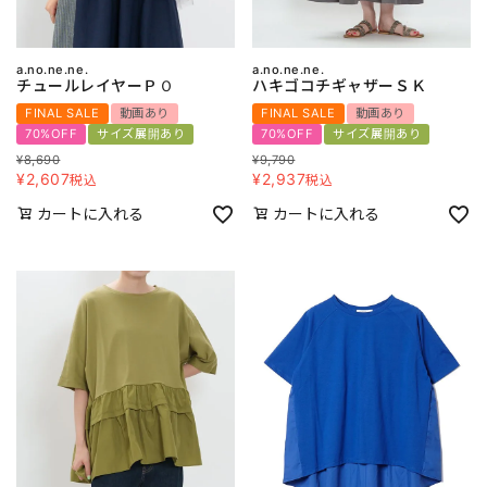
a.no.ne.ne.
a.no.ne.ne.
チュールレイヤーＰＯ
ハキゴコチギャザーＳＫ
FINAL SALE
動画あり
FINAL SALE
動画あり
70%OFF
サイズ展開あり
70%OFF
サイズ展開あり
¥
8,690
¥
9,790
¥
2,607
¥
2,937
税込
税込
カートに入れる
カートに入れる