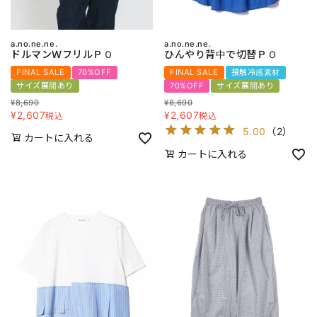
a.no.ne.ne.
a.no.ne.ne.
ドルマンＷフリルＰＯ
ひんやり背中で切替ＰＯ
FINAL SALE
70%OFF
FINAL SALE
接触冷感素材
サイズ展開あり
70%OFF
サイズ展開あり
¥
8,690
¥
8,690
¥
2,607
¥
2,607
税込
税込
5.00
（
2
）
カートに入れる
カートに入れる