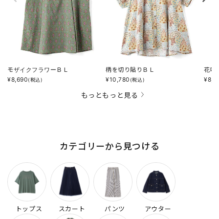
モザイクフラワーＢＬ
柄を切り貼りＢＬ
花咲
¥
8,690
¥
10,780
¥
8,6
(税込)
(税込)
もっともっと見る
カテゴリーから見つける
トップス
スカート
パンツ
アウター