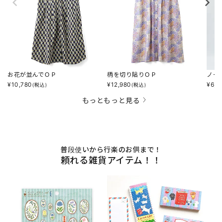
お花が並んでＯＰ
柄を切り貼りＯＰ
ノー
¥
10,780
¥
12,980
¥
6,0
(税込)
(税込)
もっともっと見る
普段使いから行楽のお供まで！
頼れる雑貨アイテム！！