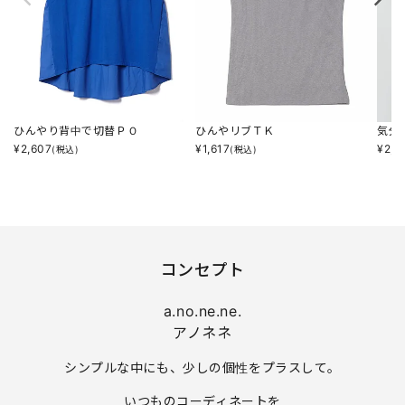
ひんやり背中で切替ＰＯ
ひんやリブＴＫ
気分
¥
2,607
¥
1,617
¥
2,6
(税込)
(税込)
コンセプト
a.no.ne.ne.
アノネネ
シンプルな中にも、少しの個性をプラスして。
いつものコーディネートを