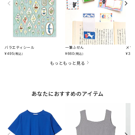
バラエティシール
一筆ふせん
メゾ
¥
495
¥
660
¥
3,1
(税込)
(税込)
もっともっと見る
あなたにおすすめのアイテム