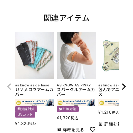
関連アイテム
as know as de base
AS KNOW AS PINKY
as know as de base
ＵＶメロウアームカ
スパークルアームカ
包んでアニマルク
バー
バー
ス
紫外線対策
紫外線対策
¥
1,210
税込
UVカット
¥
1,320
税込
¥
1,320
税込
詳細を見る
詳細を見る