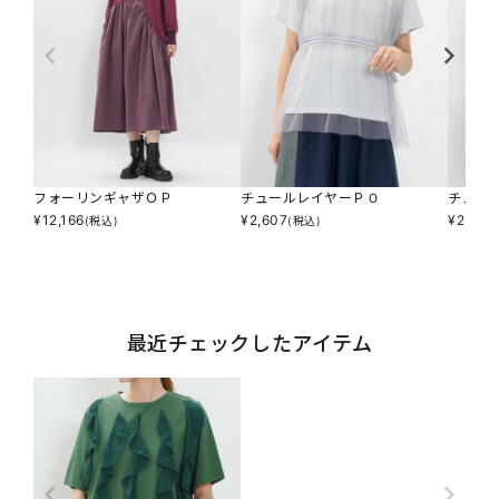
フォーリンギャザＯＰ
チュールレイヤーＰＯ
チュー
¥
12,166
¥
2,607
¥
2,937
(税込)
(税込)
最近チェックしたアイテム