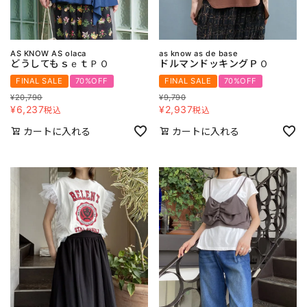
AS KNOW AS olaca
as know as de base
どうしてもｓｅｔＰＯ
ドルマンドッキングＰＯ
FINAL SALE
70%OFF
FINAL SALE
70%OFF
¥
20,790
¥
9,790
¥
6,237
¥
2,937
税込
税込
カートに入れる
カートに入れる