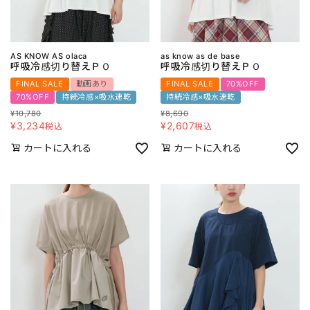
AS KNOW AS olaca
as know as de base
呼吸冷感切り替えＰＯ
呼吸冷感切り替えＰＯ
FINAL SALE
動画あり
FINAL SALE
70%OFF
70%OFF
持続冷感×吸水速乾
持続冷感×吸水速乾
¥
10,780
¥
8,690
¥
3,234
¥
2,607
税込
税込
カートに入れる
カートに入れる