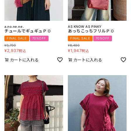
a.no.ne.ne.
AS KNOW AS PINKY
チュールでギュギュＰＯ
あっちこっちフリルＰＯ
FINAL SALE
70%OFF
FINAL SALE
70%OFF
¥
9,790
¥
6,490
¥
2,937
¥
1,947
税込
税込
カートに入れる
カートに入れる