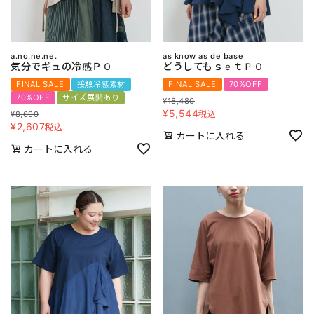
a.no.ne.ne.
as know as de base
気分でギュの冷感ＰＯ
どうしてもｓｅｔＰＯ
FINAL SALE
接触冷感素材
FINAL SALE
70%OFF
70%OFF
サイズ展開あり
¥
18,480
¥
5,544
税込
¥
8,690
¥
2,607
税込
カートに入れる
カートに入れる