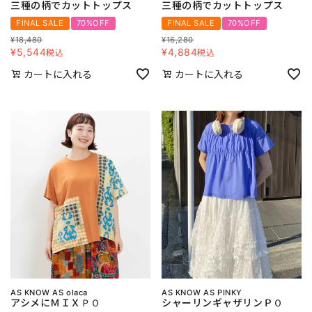
三種の柄でカットトップス
三種の柄でカットトップス
FINAL SALE
70%OFF
FINAL SALE
70%OFF
¥
18,480
¥
16,280
¥
5,544
¥
4,884
税込
税込
カートに入れる
カートに入れる
AS KNOW AS olaca
AS KNOW AS PINKY
アシメにＭＩＸＰＯ
シャーリンギャザリンＰＯ