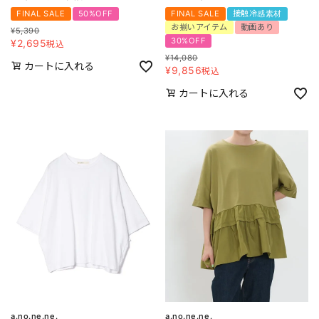
FINAL SALE
50%OFF
FINAL SALE
接触冷感素材
お揃いアイテム
動画あり
¥
5,390
30%OFF
¥
2,695
税込
¥
14,080
カートに入れる
¥
9,856
税込
カートに入れる
a.no.ne.ne.
a.no.ne.ne.