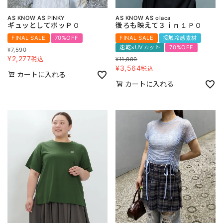
AS KNOW AS PINKY
AS KNOW AS olaca
ギュッとしてポッＰＯ
後ろも映えて３ｉｎ１ＰＯ
FINAL SALE
70%OFF
FINAL SALE
接触冷感素材
速乾×UVカット
70%OFF
¥
7,590
¥
2,277
税込
¥
11,880
¥
3,564
税込
カートに入れる
カートに入れる