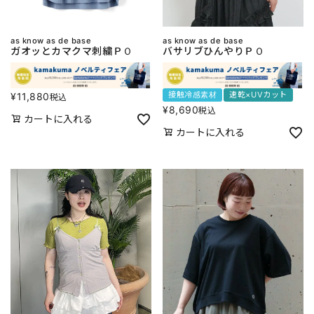
as know as de base
as know as de base
ガオッとカマクマ刺繍ＰＯ
バサリブひんやりＰＯ
接触冷感素材
速乾×UVカット
¥
11,880
税込
¥
8,690
税込
カートに入れる
カートに入れる