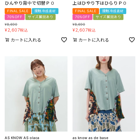
ひんやり背中で切替ＰＯ
上はひやり下はひらりＰＯ
FINAL SALE
接触冷感素材
FINAL SALE
接触冷感素材
70%OFF
サイズ展開あり
70%OFF
サイズ展開あり
¥
8,690
¥
8,690
¥
2,607
¥
2,607
税込
税込
カートに入れる
カートに入れる
AS KNOW AS olaca
as know as de base