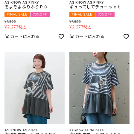
AS KNOW AS PINKY
AS KNOW AS PINKY
そよそよふりふりＰＯ
ギュってしてチューｓｅｔ
FINAL SALE
70%OFF
FINAL SALE
70%OFF
¥
7,590
¥
7,590
¥
2,277
¥
2,277
税込
税込
カートに入れる
カートに入れる
AS KNOW AS olaca
as know as de base