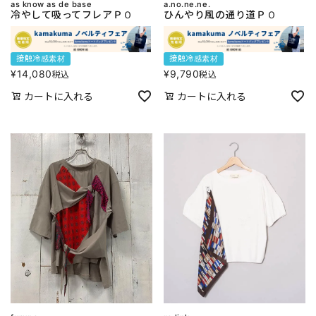
as know as de base
a.no.ne.ne.
冷やして吸ってフレアＰＯ
ひんやり風の通り道ＰＯ
接触冷感素材
接触冷感素材
¥
14,080
¥
9,790
税込
税込
カートに入れる
カートに入れる