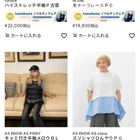
furune
re.link
ハイストレッチ半袖Ｐ古音
モチーフレースＰＯ
¥
22,000
¥
19,800
税込
税込
カートに入れる
カートに入れる
AS KNOW AS PINKY
AS KNOW AS olaca
キャミ付き半袖メロウＢＬ
スソシャツひんやりＰＯ