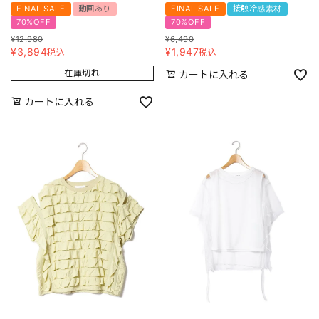
FINAL SALE
動画あり
FINAL SALE
接触冷感素材
70%OFF
70%OFF
¥
12,980
¥
6,490
¥
3,894
¥
1,947
税込
税込
在庫切れ
カートに入れる
カートに入れる