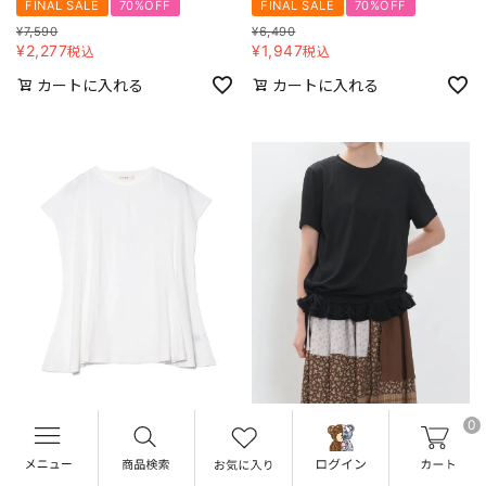
FINAL SALE
70%OFF
FINAL SALE
70%OFF
¥
7,590
¥
6,490
¥
2,277
¥
1,947
税込
税込
カートに入れる
カートに入れる
0
a.no.ne.ne.
a.no.ne.ne.
カルフワヒンヤリＰＯ
絞りのフリルＰＯ
FINAL SALE
接触冷感素材
FINAL SALE
70%OFF