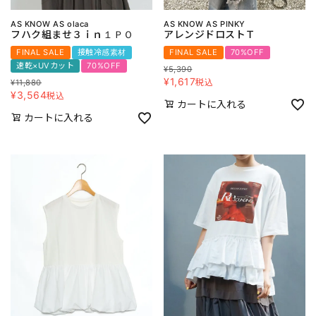
AS KNOW AS olaca
AS KNOW AS PINKY
フハク組ませ３ｉｎ１ＰＯ
アレンジドロストＴ
FINAL SALE
接触冷感素材
FINAL SALE
70%OFF
速乾×UVカット
70%OFF
¥
5,390
¥
1,617
税込
¥
11,880
¥
3,564
税込
カートに入れる
カートに入れる