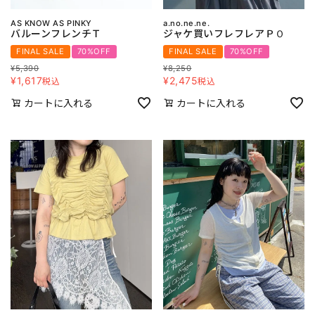
AS KNOW AS PINKY
a.no.ne.ne.
バルーンフレンチＴ
ジャケ買いフレフレアＰＯ
FINAL SALE
70%OFF
FINAL SALE
70%OFF
¥
5,390
¥
8,250
¥
1,617
¥
2,475
税込
税込
カートに入れる
カートに入れる