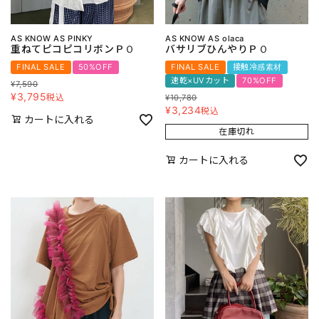
AS KNOW AS PINKY
AS KNOW AS olaca
重ねてピコピコリボンＰＯ
バサリブひんやりＰＯ
FINAL SALE
50%OFF
FINAL SALE
接触冷感素材
速乾×UVカット
70%OFF
¥
7,590
¥
3,795
税込
¥
10,780
¥
3,234
税込
カートに入れる
在庫切れ
カートに入れる