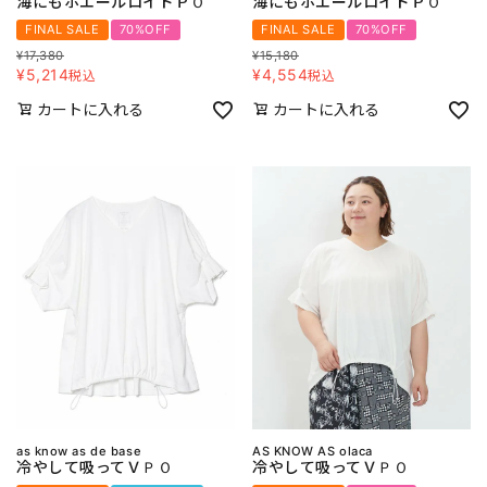
海にもホエールロイドＰＯ
海にもホエールロイドＰＯ
FINAL SALE
70%OFF
FINAL SALE
70%OFF
¥
17,380
¥
15,180
¥
5,214
¥
4,554
税込
税込
カートに入れる
カートに入れる
as know as de base
AS KNOW AS olaca
冷やして吸ってＶＰＯ
冷やして吸ってＶＰＯ