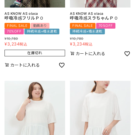
AS KNOW AS olaca
AS KNOW AS olaca
呼吸冷感フリルＰＯ
呼吸冷感スラちゃんＰＯ
FINAL SALE
動画あり
FINAL SALE
70%OFF
70%OFF
持続冷感×吸水速乾
持続冷感×吸水速乾
¥
10,780
¥
10,780
¥
3,234
¥
3,234
税込
税込
在庫切れ
カートに入れる
カートに入れる