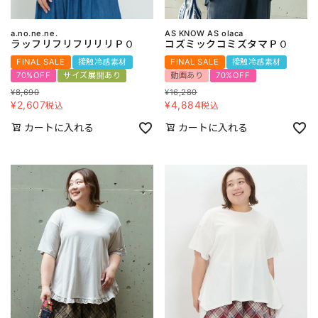
a.no.ne.ne.
AS KNOW AS olaca
ラッフリフリフリリリＰＯ
コズミックコミズタマＰＯ
FINAL SALE
接触冷感素材
FINAL SALE
接触冷感素材
70%OFF
サイズ展開あり
動画あり
70%OFF
¥
8,690
¥
16,280
¥
2,607
¥
4,884
税込
税込
カートに入れる
カートに入れる