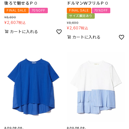
後ろで魅せるＰＯ
ドルマンＷフリルＰＯ
FINAL SALE
70%OFF
FINAL SALE
70%OFF
サイズ展開あり
¥
8,690
¥
2,607
税込
¥
8,690
¥
2,607
税込
カートに入れる
カートに入れる
a.no.ne.ne.
a.no.ne.ne.