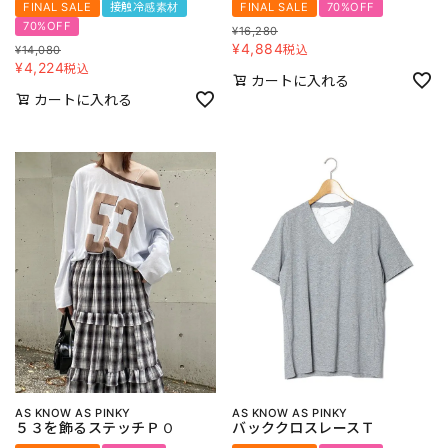
FINAL SALE
接触冷感素材
FINAL SALE
70%OFF
70%OFF
¥
16,280
¥
4,884
税込
¥
14,080
¥
4,224
税込
カートに入れる
カートに入れる
AS KNOW AS PINKY
AS KNOW AS PINKY
５３を飾るステッチＰＯ
バッククロスレースＴ