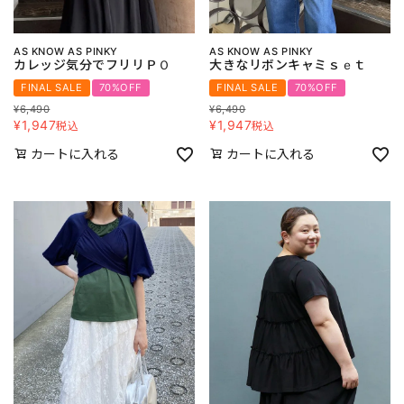
AS KNOW AS PINKY
AS KNOW AS PINKY
カレッジ気分でフリリＰＯ
大きなリボンキャミｓｅｔ
FINAL SALE
70%OFF
FINAL SALE
70%OFF
¥
6,490
¥
6,490
¥
1,947
¥
1,947
税込
税込
カートに入れる
カートに入れる