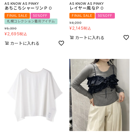
AS KNOW AS PINKY
AS KNOW AS PINKY
あちこちシャーリンＰＯ
レイヤー風なＰＯ
FINAL SALE
50%OFF
FINAL SALE
50%OFF
札幌コレクション着用アイテム
¥
4,290
¥
2,145
税込
¥
5,390
¥
2,695
税込
カートに入れる
カートに入れる