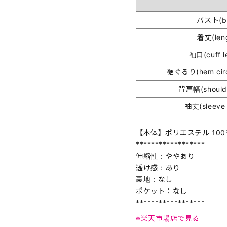
バスト(bu
着丈(len
袖口(cuff l
裾ぐるり(hem circ
背肩幅(shoulde
袖丈(sleeve 
【本体】ポリエステル 100
******************
伸縮性：ややあり
透け感：あり
裏地：なし
ポケット：なし
******************
※楽天市場店で見る