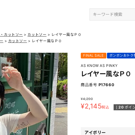
検索
ツ・カットソー
カットソー
レイヤー風なＰＯ
ー
カットソー
レイヤー風なＰＯ
FINAL SALE
ボンボンおトク
AS KNOW AS PINKY
レイヤー風なＰＯ
商品番号
P17660
¥
4,290
¥
2,145
税込
[
20
ポイン
アイボリー