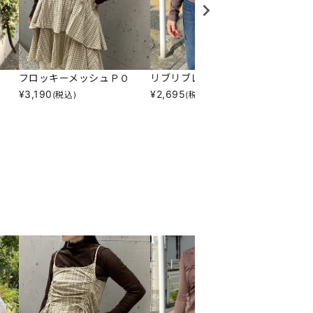
フロッキーメッシュＰＯ
リブリブレースタイＰＯ
チェッ
¥
3,190
¥
2,695
¥
1,59
(税込)
(税込)