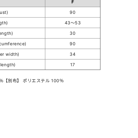
F
st)
90
gth)
43～53
ength)
30
umference)
90
r width)
34
length)
17
％【別布】 ポリエステル 100％