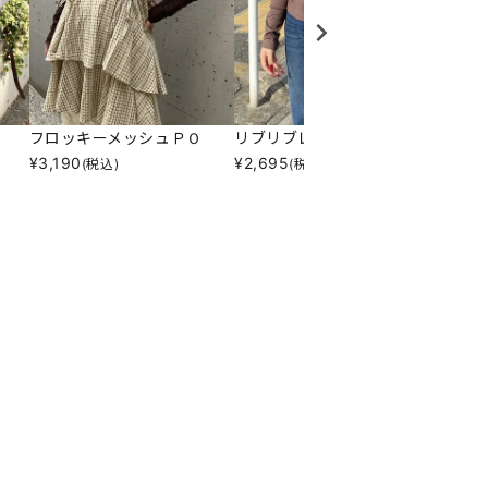
フロッキーメッシュＰＯ
リブリブレースタイＰＯ
チェッ
¥
3,190
¥
2,695
¥
1,59
(税込)
(税込)