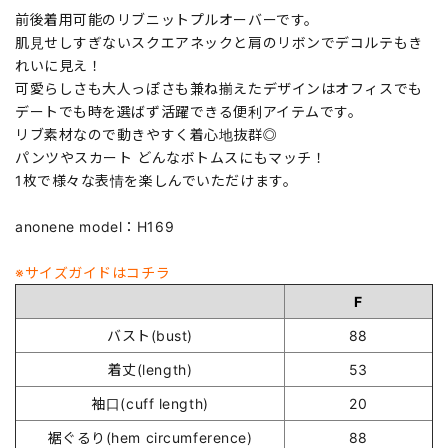
前後着用可能のリブニットプルオーバーです。
肌見せしすぎないスクエアネックと肩のリボンでデコルテもき
れいに見え！
可愛らしさも大人っぽさも兼ね揃えたデザインはオフィスでも
デートでも時を選ばず活躍できる便利アイテムです。
リブ素材なので動きやすく着心地抜群◎
パンツやスカート どんなボトムスにもマッチ！
1枚で様々な表情を楽しんでいただけます。
anonene model：H169
※サイズガイドはコチラ
F
バスト(bust)
88
着丈(length)
53
袖口(cuff length)
20
裾ぐるり(hem circumference)
88