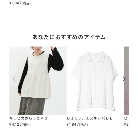
¥
1,947
(税込)
あなたにおすすめのアイテム
キラピカさらっとＰＯ
ＢＩＧシルエスキッパＢＬ
ピチピ
¥
4,125
¥
1,947
¥
2,277
(税込)
(税込)