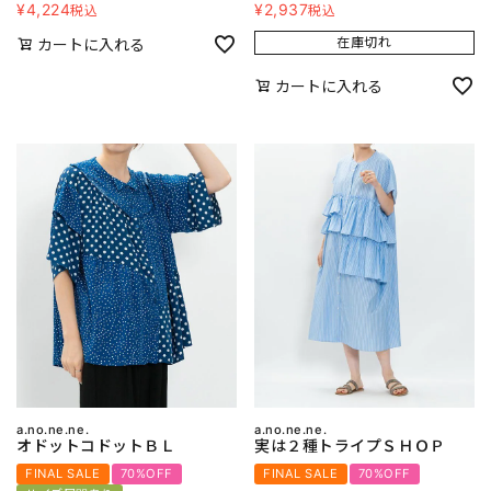
¥
4,224
¥
2,937
税込
税込
在庫切れ
カートに入れる
カートに入れる
a.no.ne.ne.
a.no.ne.ne.
オドットコドットＢＬ
実は２種トライプＳＨＯＰ
FINAL SALE
70%OFF
FINAL SALE
70%OFF