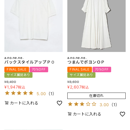
a.no.ne.ne.
a.no.ne.ne.
バックスタイルアップＰＯ
つまんでポヨンＯＰ
FINAL SALE
70%OFF
FINAL SALE
70%OFF
サイズ展開あり
サイズ展開あり
¥
6,490
¥
8,690
¥
1,947
¥
2,607
税込
税込
5.00
（
1
）
在庫切れ
カートに入れる
3.00
（
1
）
カートに入れる