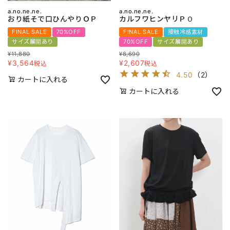
a.no.ne.ne.
a.no.ne.ne.
おり紙そで口ひんやりＯＰ
カルフワヒンヤリＰＯ
FINAL SALE
70%OFF
FINAL SALE
接触冷感素材
サイズ展開あり
70%OFF
サイズ展開あり
¥
11,880
¥
8,690
¥
3,564
¥
2,607
税込
税込
4.50
（
2
）
カートに入れる
カートに入れる