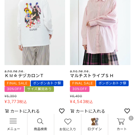
a.no.ne.ne.
a.no.ne.ne.
ＫＭ☆テヅカロンＴ
マルチストライプＳＨ
FINAL SALE
ボンボンおトク祭
FINAL SALE
ボンボンおトク祭
30%OFF
サイズ展開あり
30%OFF
¥
5,390
¥
6,490
¥
3,773
¥
4,543
税込
税込
カートに入れる
カートに入れる
0