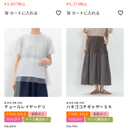
¥
2,607
¥
5,214
税込
税込
カートに入れる
カートに入れる
a.no.ne.ne.
a.no.ne.ne.
チュールレイヤーＰＯ
ハキゴコチギャザーＳＫ
FINAL SALE
動画あり
FINAL SALE
動画あり
70%OFF
サイズ展開あり
70%OFF
サイズ展開あり
¥
8,690
¥
9,790