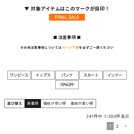
▼ 対象アイテムはこのマークが目印！
■ 注意事項 ■
その他注意事項については
ページ下部
を必ずご一読ください
並び替え
新着順
価格が安い順
価格が高い順
241
件中
1
-
200
件表示
1
2