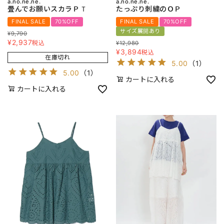
a.no.ne.ne.
a.no.ne.ne.
畳んでお願いスカラＰＴ
たっぷり刺繍のＯＰ
FINAL SALE
70%OFF
FINAL SALE
70%OFF
サイズ展開あり
¥
9,790
¥
2,937
税込
¥
12,980
¥
3,894
税込
在庫切れ
5.00
（
1
）
5.00
（
1
）
カートに入れる
カートに入れる