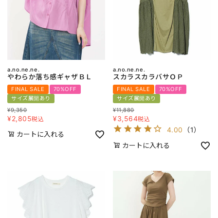
a.no.ne.ne.
a.no.ne.ne.
やわらか落ち感ギャザＢＬ
スカラスカラバサＯＰ
FINAL SALE
70%OFF
FINAL SALE
70%OFF
サイズ展開あり
サイズ展開あり
¥
9,350
¥
11,880
¥
2,805
¥
3,564
税込
税込
4.00
（
1
）
カートに入れる
カートに入れる