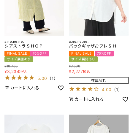
a.no.ne.ne.
a.no.ne.ne.
シアストラＳＨＯＰ
バックギャザおフレＳＨ
FINAL SALE
70%OFF
FINAL SALE
70%OFF
サイズ展開あり
サイズ展開あり
¥
10,780
¥
7,590
¥
3,234
¥
2,277
税込
税込
5.00
（
1
）
在庫切れ
カートに入れる
4.00
（
1
）
カートに入れる