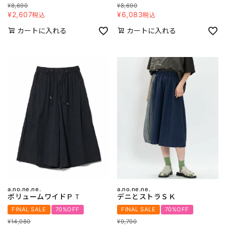
¥
8,690
¥
8,690
¥
2,607
¥
6,083
税込
税込
カートに入れる
カートに入れる
a.no.ne.ne.
a.no.ne.ne.
ボリュームワイドＰＴ
デニとストラＳＫ
FINAL SALE
70%OFF
FINAL SALE
70%OFF
¥
14,080
¥
9,790