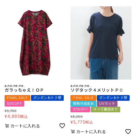
a.no.ne.ne.
a.no.ne.ne.
ガラっちゃえ！ＯＰ
ソデタック４メリットＰＯ
FINAL SALE
ボンボンおトク祭
FINAL SALE
ボンボンおトク祭
50%OFF
接触冷感素材
UVカット
30%OFF
サイズ展開あり
¥
9,790
¥
4,895
税込
¥
8,250
¥
5,775
税込
カートに入れる
カートに入れる