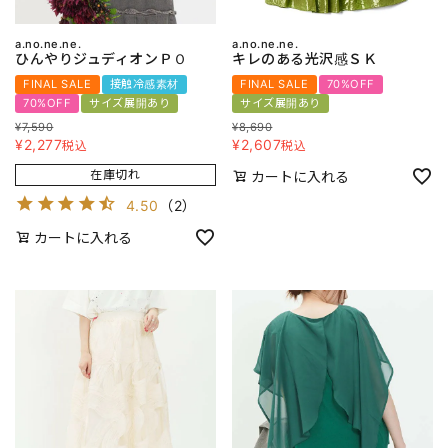
a.no.ne.ne.
a.no.ne.ne.
ひんやりジュディオンＰＯ
キレのある光沢感ＳＫ
FINAL SALE
接触冷感素材
FINAL SALE
70%OFF
70%OFF
サイズ展開あり
サイズ展開あり
¥
7,590
¥
8,690
¥
2,277
¥
2,607
税込
税込
在庫切れ
カートに入れる
4.50
（
2
）
カートに入れる