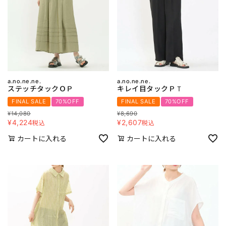
a.no.ne.ne.
a.no.ne.ne.
ステッチタックＯＰ
キレイ目タックＰＴ
FINAL SALE
70%OFF
FINAL SALE
70%OFF
¥
14,080
¥
8,690
¥
4,224
¥
2,607
税込
税込
カートに入れる
カートに入れる