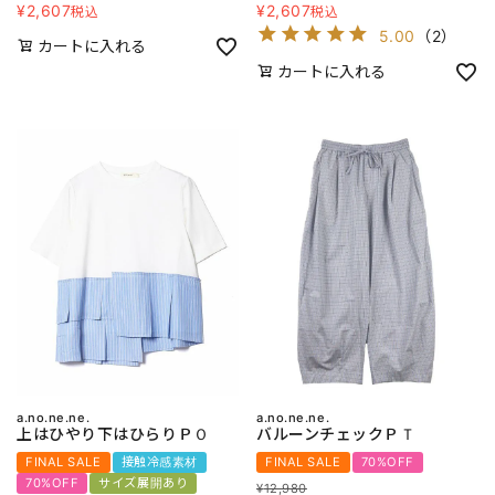
¥
2,607
¥
2,607
税込
税込
5.00
（
2
）
カートに入れる
カートに入れる
a.no.ne.ne.
a.no.ne.ne.
上はひやり下はひらりＰＯ
バルーンチェックＰＴ
FINAL SALE
接触冷感素材
FINAL SALE
70%OFF
70%OFF
サイズ展開あり
¥
12,980