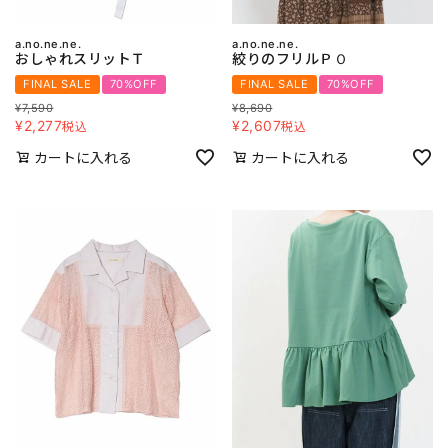
a.no.ne.ne.
a.no.ne.ne.
おしゃれスリットＴ
絞りのフリルＰＯ
FINAL SALE
70%OFF
FINAL SALE
70%OFF
¥
7,590
¥
8,690
¥
2,277
¥
2,607
税込
税込
カートに入れる
カートに入れる