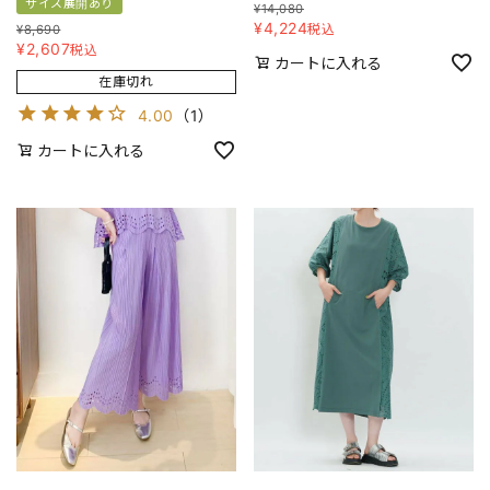
サイズ展開あり
¥
14,080
¥
4,224
税込
¥
8,690
¥
2,607
税込
カートに入れる
在庫切れ
4.00
（
1
）
カートに入れる