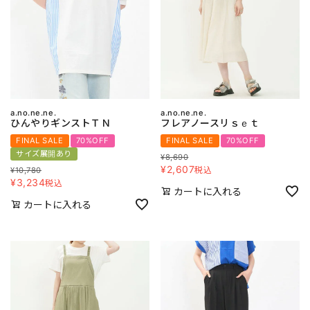
a.no.ne.ne.
a.no.ne.ne.
ひんやりギンストＴＮ
フレアノースリｓｅｔ
FINAL SALE
70%OFF
FINAL SALE
70%OFF
サイズ展開あり
¥
8,690
¥
2,607
税込
¥
10,780
¥
3,234
税込
カートに入れる
カートに入れる