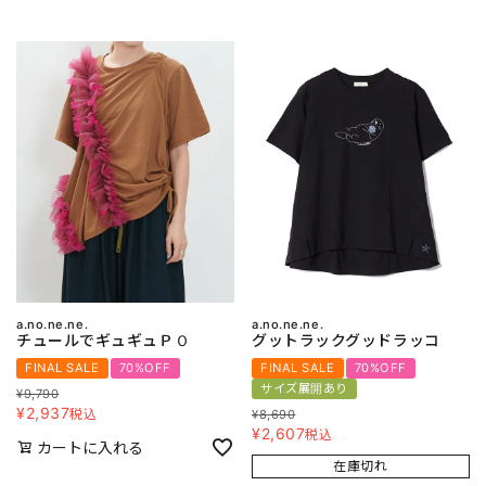
a.no.ne.ne.
a.no.ne.ne.
チュールでギュギュＰＯ
グットラックグッドラッコ
FINAL SALE
70%OFF
FINAL SALE
70%OFF
サイズ展開あり
¥
9,790
¥
2,937
税込
¥
8,690
¥
2,607
税込
カートに入れる
在庫切れ