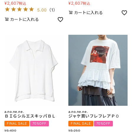
¥
2,607
¥
2,607
税込
税込
5.00
（
1
）
カートに入れる
カートに入れる
a.no.ne.ne.
a.no.ne.ne.
ＢＩＧシルエスキッパＢＬ
ジャケ買いフレフレアＰＯ
FINAL SALE
70%OFF
FINAL SALE
70%OFF
¥
6,490
¥
8,250