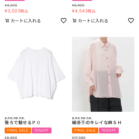
¥
4,290
¥
6,490
¥
3,003
¥
4,543
税込
税込
カートに入れる
カートに入れる
a.no.ne.ne.
a.no.ne.ne.
後ろで魅せるＰＯ
細番手のキレイな麻ＳＨ
FINAL SALE
70%OFF
FINAL SALE
70%OFF
¥
8,690
¥
17,380