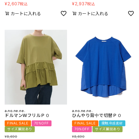
¥
2,607
¥
2,937
税込
税込
カートに入れる
カートに入れる
a.no.ne.ne.
a.no.ne.ne.
ドルマンＷフリルＰＯ
ひんやり背中で切替ＰＯ
FINAL SALE
70%OFF
FINAL SALE
接触冷感素材
サイズ展開あり
70%OFF
サイズ展開あり
¥
8,690
¥
8,690