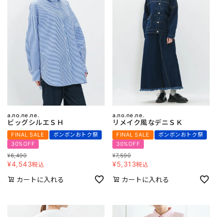
a.no.ne.ne.
a.no.ne.ne.
ビッグシルエＳＨ
リメイク風なデニＳＫ
FINAL SALE
ボンボンおトク祭
FINAL SALE
ボンボンおトク祭
30%OFF
30%OFF
¥
6,490
¥
7,590
¥
4,543
¥
5,313
税込
税込
カートに入れる
カートに入れる