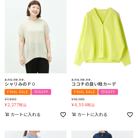
a.no.ne.ne.
a.no.ne.ne.
シャリみのＰＯ
ココチの良い畦カーデ
FINAL SALE
70%OFF
FINAL SALE
70%OFF
¥
7,590
¥
15,180
¥
2,277
¥
4,554
税込
税込
カートに入れる
カートに入れる