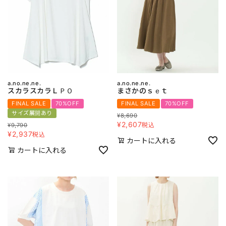
a.no.ne.ne.
a.no.ne.ne.
スカラスカラＬＰＯ
まさかのｓｅｔ
FINAL SALE
70%OFF
FINAL SALE
70%OFF
サイズ展開あり
¥
8,690
¥
2,607
税込
¥
9,790
¥
2,937
税込
カートに入れる
カートに入れる