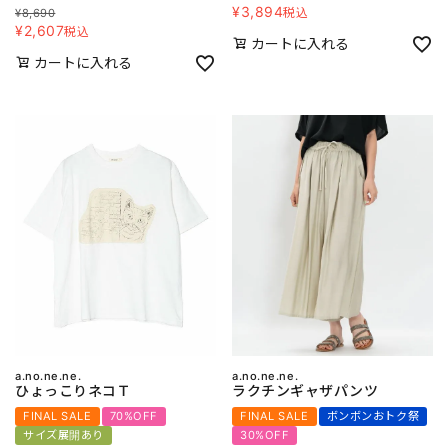
¥
3,894
税込
¥
8,690
¥
2,607
税込
カートに入れる
カートに入れる
a.no.ne.ne.
a.no.ne.ne.
ひょっこりネコＴ
ラクチンギャザパンツ
FINAL SALE
70%OFF
FINAL SALE
ボンボンおトク祭
サイズ展開あり
30%OFF