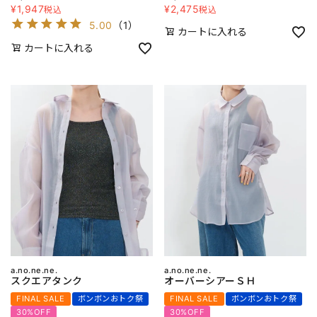
¥
1,947
¥
2,475
税込
税込
5.00
（
1
）
カートに入れる
カートに入れる
a.no.ne.ne.
a.no.ne.ne.
スクエアタンク
オーバーシアーＳＨ
FINAL SALE
ボンボンおトク祭
FINAL SALE
ボンボンおトク祭
30%OFF
30%OFF