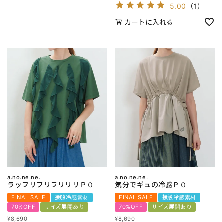
5.00
（
1
）
カートに入れる
a.no.ne.ne.
a.no.ne.ne.
ラッフリフリフリリリＰＯ
気分でギュの冷感ＰＯ
FINAL SALE
接触冷感素材
FINAL SALE
接触冷感素材
70%OFF
サイズ展開あり
70%OFF
サイズ展開あり
¥
8,690
¥
8,690