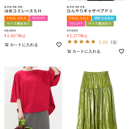
a.no.ne.ne.
a.no.ne.ne.
はめコミレースＳＨ
ひんやりギャザペプＰＯ
FINAL SALE
70%OFF
FINAL SALE
接触冷感素材
サイズ展開あり
70%OFF
サイズ展開あり
¥
8,690
¥
7,590
¥
2,607
¥
2,277
税込
税込
5.00
（
3
）
カートに入れる
カートに入れる