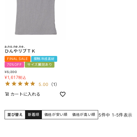
a.no.ne.ne.
ひんやリブＴＫ
FINAL SALE
接触冷感素材
70%OFF
サイズ展開あり
¥
5,390
¥
1,617
税込
5.00
（
1
）
カートに入れる
5
件中
1
-
5
件表示
並び替え
新着順
価格が安い順
価格が高い順