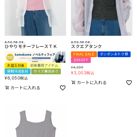
a.no.ne.ne.
a.no.ne.ne.
ひやりモチーフレースＴＫ
スクエアタンク
FINAL SALE
ボンボンおトク祭
30%OFF
お盆玉対象
前後着用アイテム
¥
4,290
接触冷感素材
サイズ展開あり
¥
3,003
税込
¥
6,050
税込
カートに入れる
カートに入れる