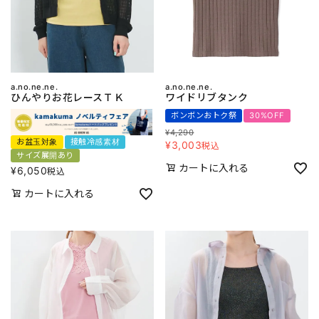
a.no.ne.ne.
a.no.ne.ne.
ひんやりお花レースＴＫ
ワイドリブタンク
ボンボンおトク祭
30%OFF
¥
4,290
お盆玉対象
接触冷感素材
¥
3,003
税込
サイズ展開あり
カートに入れる
¥
6,050
税込
カートに入れる