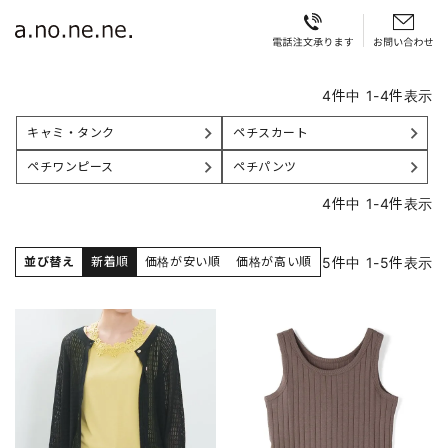
4
件中
1
-
4
件表示
キャミ・タンク
ペチスカート
ペチワンピース
ペチパンツ
4
件中
1
-
4
件表示
5
件中
1
-
5
件表示
並び替え
新着順
価格が安い順
価格が高い順