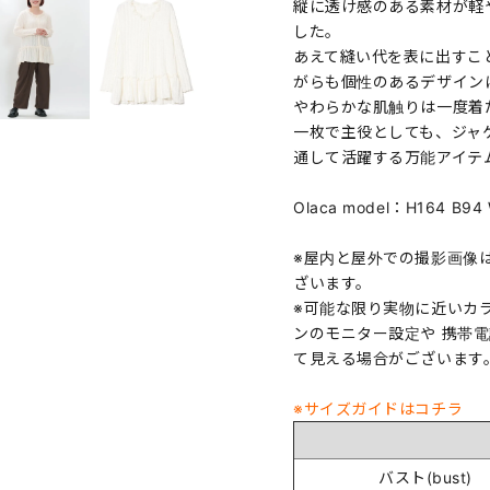
縦に透け感のある素材が軽
した。
あえて縫い代を表に出すこ
がらも個性のあるデザイン
やわらかな肌触りは一度着
一枚で主役としても、ジャ
通して活躍する万能アイテ
Olaca model：H164 B
※屋内と屋外での撮影画像
ざいます。
※可能な限り実物に近いカ
ンのモニター設定や 携帯
て見える場合がございます
※サイズガイドはコチラ
バスト(bust)