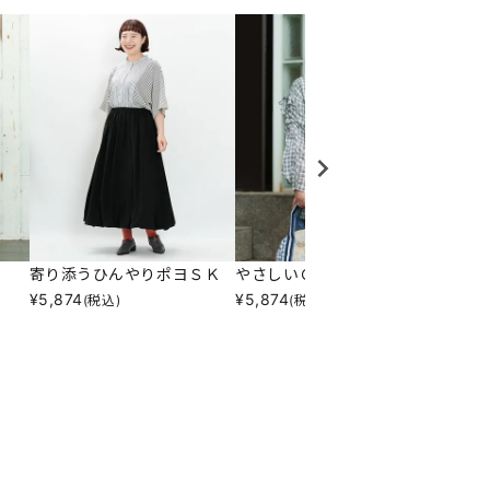
寄り添うひんやりポヨＳＫ
やさしいＣＨＫのＳＨＴＮ
ウスデ
¥
5,874
¥
5,874
¥
23,9
(税込)
(税込)