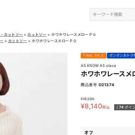
検索
ツ・カットソー
カットソー
ホワホワレースメローＰＯ
ー
カットソー
ホワホワレースメローＰＯ
FINAL SALE
ボンボンおトク
AS KNOW AS olaca
ホワホワレースメ
商品番号
O21374
¥
16,280
¥
8,140
税込
[
74
ポイン
オフ