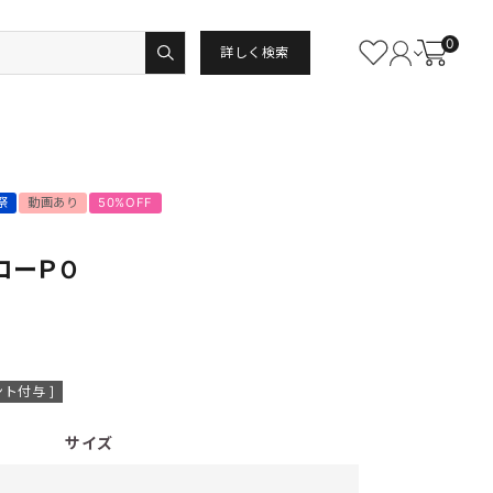
0
詳しく検索
祭
動画あり
50%OFF
ローＰＯ
ト付与 ]
サイズ