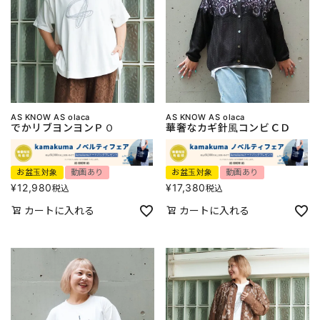
AS KNOW AS olaca
AS KNOW AS olaca
でかリブヨンヨンＰＯ
華奢なカギ針風コンビＣＤ
お盆玉対象
動画あり
お盆玉対象
動画あり
¥
12,980
¥
17,380
税込
税込
カートに入れる
カートに入れる