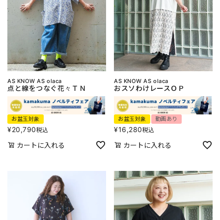
AS KNOW AS olaca
AS KNOW AS olaca
点と線をつなぐ花々ＴＮ
おスソわけレースＯＰ
お盆玉対象
お盆玉対象
動画あり
¥
20,790
¥
16,280
税込
税込
カートに入れる
カートに入れる