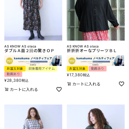
AS KNOW AS olaca
AS KNOW AS olaca
ダブルＡ面２回の驚きＯＰ
折折折オーなプリーツＢＬ
お盆玉対象
前後着用アイテム
お盆玉対象
動画あり
動画あり
¥
17,380
税込
¥
28,380
税込
カートに入れる
カートに入れる