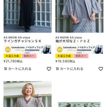
AS KNOW AS olaca
AS KNOW AS olaca
ラインガチャジャンＳＫ
袖が大切なＺＩＰＢＺ
お盆玉対象
動画あり
お盆玉対象
動画あり
¥
21,780
¥
19,580
税込
税込
カートに入れる
カートに入れる