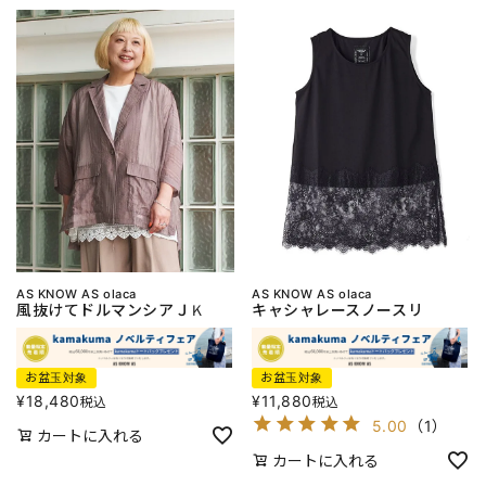
AS KNOW AS olaca
AS KNOW AS olaca
風抜けてドルマンシアＪＫ
キャシャレースノースリ
お盆玉対象
お盆玉対象
¥
18,480
¥
11,880
税込
税込
5.00
（
1
）
カートに入れる
カートに入れる