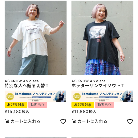
AS KNOW AS olaca
AS KNOW AS olaca
特別な人へ贈る切替Ｔ
ホッターザンマイソウトＴ
お盆玉対象
動画あり
お盆玉対象
動画あり
¥
15,180
¥
11,880
税込
税込
カートに入れる
カートに入れる