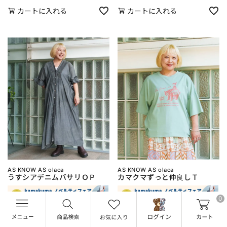
カートに入れる
カートに入れる
AS KNOW AS olaca
AS KNOW AS olaca
うすシアデニムバサリＯＰ
カマクマずっと仲良しＴ
0
お盆玉対象
¥
12,980
税込
¥
27,280
税込
カートに入れる