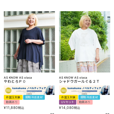
AS KNOW AS olaca
AS KNOW AS olaca
やわとろＰＯ
シャドウガールぐる２Ｔ
お盆玉対象
接触冷感素材
お盆玉対象
接触冷感素材
動画あり
UVカット
動画あり
¥
11,880
¥
14,080
税込
税込