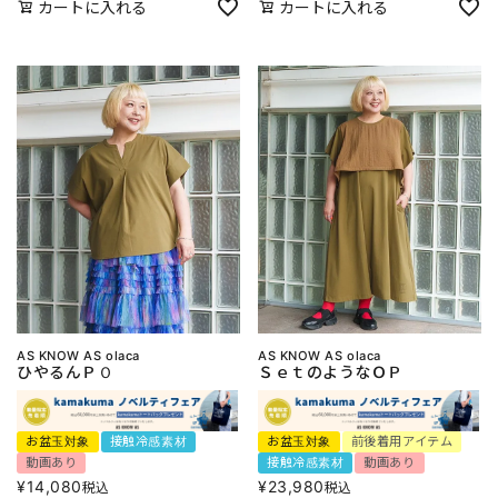
カートに入れる
カートに入れる
AS KNOW AS olaca
AS KNOW AS olaca
ひやるんＰＯ
ＳｅｔのようなＯＰ
お盆玉対象
接触冷感素材
お盆玉対象
前後着用アイテム
動画あり
接触冷感素材
動画あり
¥
14,080
¥
23,980
税込
税込