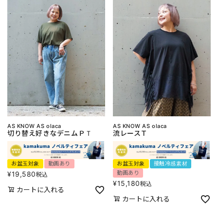
AS KNOW AS olaca
AS KNOW AS olaca
切り替え好きなデニムＰＴ
流レースＴ
お盆玉対象
動画あり
お盆玉対象
接触冷感素材
動画あり
¥
19,580
税込
¥
15,180
税込
カートに入れる
カートに入れる