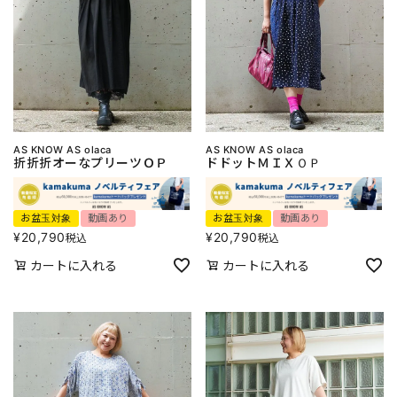
AS KNOW AS olaca
AS KNOW AS olaca
折折折オーなプリーツＯＰ
ドドットＭＩＸＯＰ
お盆玉対象
動画あり
お盆玉対象
動画あり
¥
20,790
¥
20,790
税込
税込
カートに入れる
カートに入れる