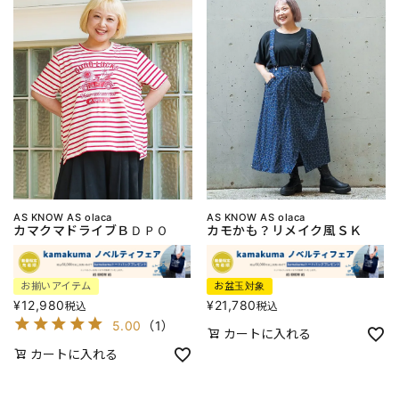
AS KNOW AS olaca
AS KNOW AS olaca
カマクマドライブＢＤＰＯ
カモかも？リメイク風ＳＫ
お揃いアイテム
お盆玉対象
¥
12,980
¥
21,780
税込
税込
5.00
（
1
）
カートに入れる
カートに入れる