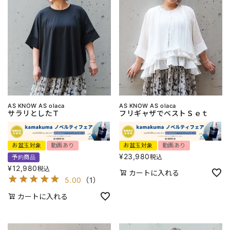
AS KNOW AS olaca
AS KNOW AS olaca
サラリとしたＴ
フリギャザでベストＳｅｔ
お盆玉対象
動画あり
お盆玉対象
動画あり
¥
23,980
税込
予約商品
¥
12,980
税込
カートに入れる
5.00
（
1
）
カートに入れる