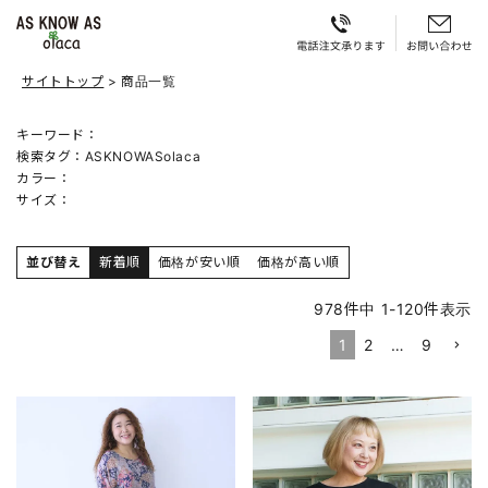
サイトトップ
商品一覧
キーワード：
検索タグ：
ASKNOWASolaca
カラー：
サイズ：
並び替え
新着順
価格が安い順
価格が高い順
978
件中
1
-
120
件表示
1
2
…
9