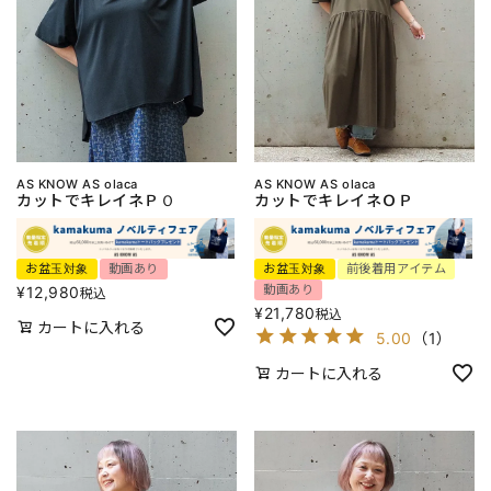
AS KNOW AS olaca
AS KNOW AS olaca
カットでキレイネＰＯ
カットでキレイネＯＰ
お盆玉対象
動画あり
お盆玉対象
前後着用アイテム
動画あり
¥
12,980
税込
¥
21,780
税込
カートに入れる
5.00
（
1
）
カートに入れる